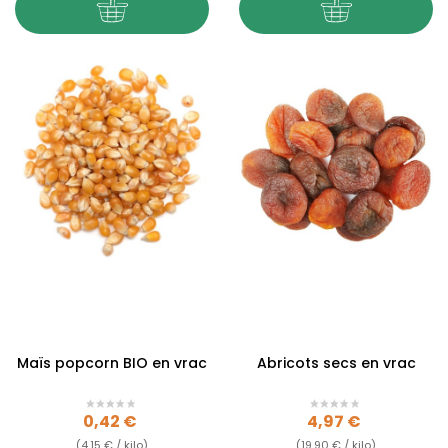
Maïs popcorn BIO en vrac
Abricots secs en vrac
Prix
Prix
0,42 €
4,97 €
(4,15 € / kilo)
(19,90 € / kilo)