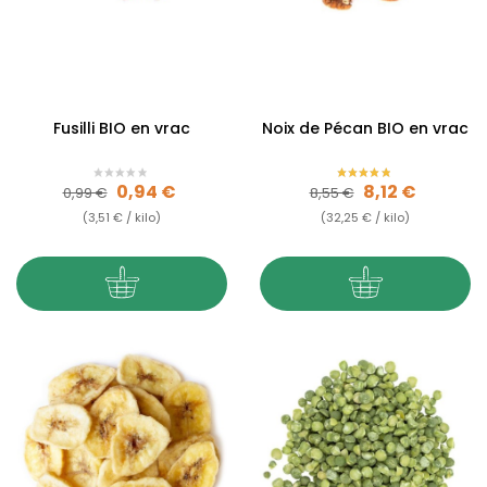
Fusilli BIO en vrac
Noix de Pécan BIO en vrac
Prix de base
Prix
Prix de base
Prix
0,94 €
8,12 €
0,99 €
8,55 €
(3,51 € / kilo)
(32,25 € / kilo)