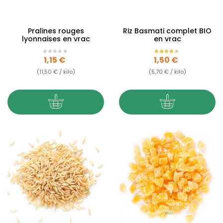
Pralines rouges
Riz Basmati complet BIO
lyonnaises en vrac
en vrac
Prix
Prix
1,15 €
1,50 €
(11,50 € / kilo)
(5,70 € / kilo)