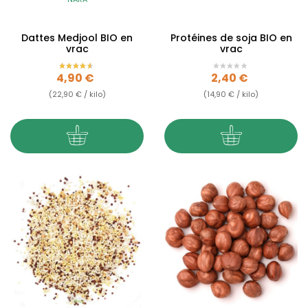
Dattes Medjool BIO en
Protéines de soja BIO en
vrac
vrac
Prix
Prix
4,90 €
2,40 €
(22,90 € / kilo)
(14,90 € / kilo)