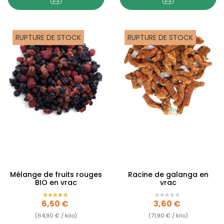
RUPTURE DE STOCK
RUPTURE DE STOCK
Mélange de fruits rouges
Racine de galanga en
BIO en vrac
vrac
Prix
Prix
6,50 €
3,60 €
(64,90 € / kilo)
(71,90 € / kilo)