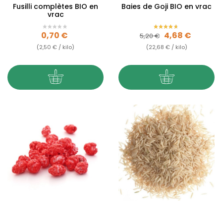
Fusilli complètes BIO en
Baies de Goji BIO en vrac
vrac
Prix
Prix de base
Prix
0,70 €
4,68 €
5,20 €
(2,50 € / kilo)
(22,68 € / kilo)