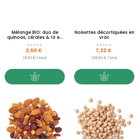
Mélange BIO: duo de
Noisettes décortiquées en
quinoas, cérales & riz en
vrac
vrac
Prix
Prix
2,50 €
7,22 €
(8,33 € / kilo)
(28,90 € / kilo)