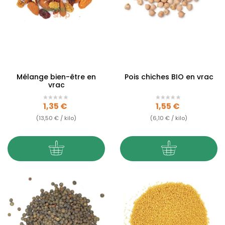
Mélange bien-être en
Pois chiches BIO en vrac
vrac
Prix
Prix
1,35 €
1,55 €
(13,50 € / kilo)
(6,10 € / kilo)