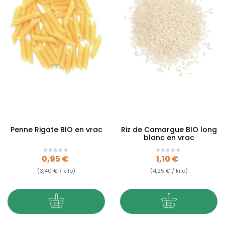
Penne Rigate BIO en vrac
Riz de Camargue BIO long
blanc en vrac
Prix
Prix
0,95 €
1,10 €
(3,40 € / kilo)
(4,25 € / kilo)