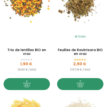
BETSARA
Trio de lentilles BIO en
Feuilles de Ravintsara BIO
vrac
en vrac
Prix
Prix
1,90 €
2,90 €
(6,90 € / kilo)
(137,78 € / kilo)