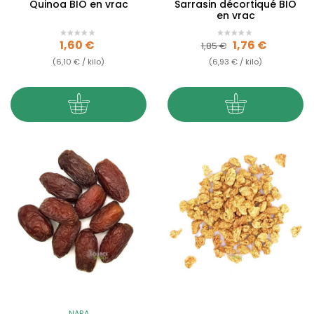
Quinoa BIO en vrac
Sarrasin décortiqué BIO
en vrac
Prix
Prix de base
Prix
1,60 €
1,76 €
1,85 €
(6,10 € / kilo)
(6,93 € / kilo)
NARA