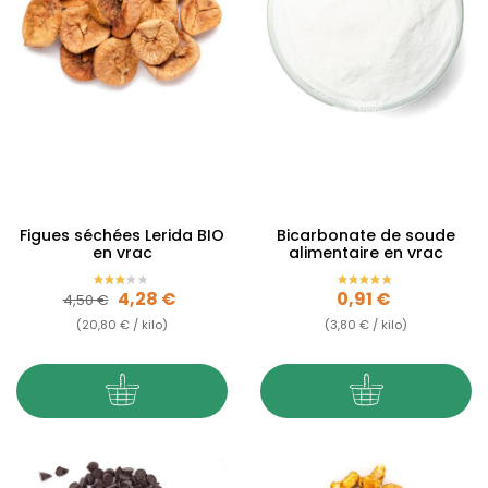
Figues séchées Lerida BIO
Bicarbonate de soude
en vrac
alimentaire en vrac
Prix de base
Prix
Prix
4,28 €
0,91 €
4,50 €
(20,80 € / kilo)
(3,80 € / kilo)