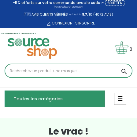
-5% offerts sur votre commande avec le code ✂
SOUTIEN
hors produits en promotion
🇫🇷 AVIS CLIENTS VÉRIFIÉS ⭐⭐⭐⭐⭐
9.7
/10 (4072
AVIS)
CONNEXION
S'INSCRIRE
MAGASIN EN LIGNE ÉCORESPONSABLE
0
search
Bascul
☰
Toutes les catégories
Le vrac !