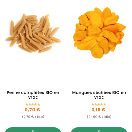
Penne complètes BIO en
Mangues séchées BIO en
vrac
vrac
Prix
Prix
0,70 €
3,15 €
(2,70 € / kilo)
(24,90 € / kilo)