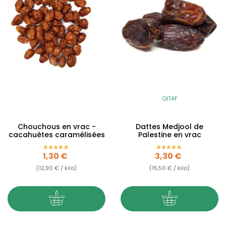
QITAF
Chouchous en vrac -
Dattes Medjool de
cacahuètes caramélisées
Palestine en vrac
Prix
Prix
1,30 €
3,30 €
(12,90 € / kilo)
(15,50 € / kilo)