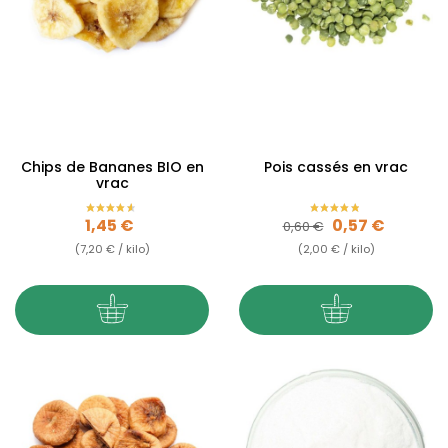
Chips de Bananes BIO en
Pois cassés en vrac
vrac
Prix
Prix de base
Prix
1,45 €
0,57 €
0,60 €
(7,20 € / kilo)
(2,00 € / kilo)