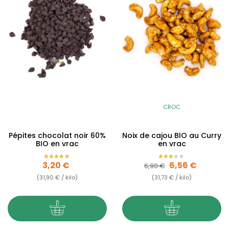
CROC
Pépites chocolat noir 60%
Noix de cajou BIO au Curry
BIO en vrac
en vrac
Prix
Prix de base
Prix
3,20 €
6,56 €
6,90 €
(31,90 € / kilo)
(31,73 € / kilo)