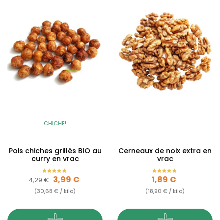
CHICHE!
Pois chiches grillés BIO au
Cerneaux de noix extra en
curry en vrac
vrac
Prix de base
Prix
Prix
3,99 €
1,89 €
4,29 €
(30,68 € / kilo)
(18,90 € / kilo)