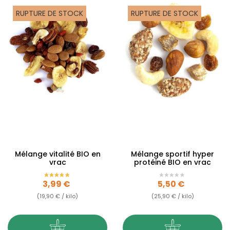
RUPTURE DE STOCK
RUPTURE DE STOCK
Mélange vitalité BIO en
Mélange sportif hyper
vrac
protéiné BIO en vrac
Prix
Prix
3,99 €
5,50 €
(19,90 € / kilo)
(25,90 € / kilo)