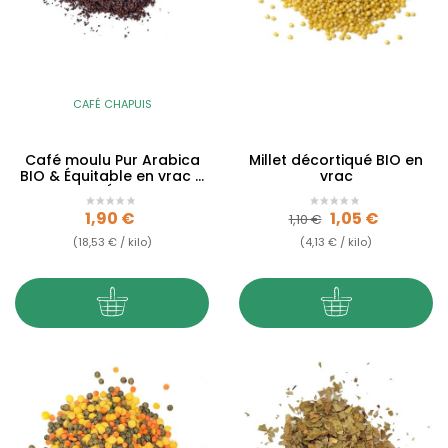
CAFÉ CHAPUIS
Café moulu Pur Arabica
Millet décortiqué BIO en
BIO & Équitable en vrac –
vrac
Moka Éthiopie
Prix
Prix de base
Prix
1,90 €
1,05 €
1,10 €
(18,53 € / kilo)
(4,13 € / kilo)