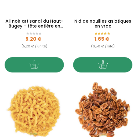
Ail noir artisanal du Haut-
Nid de nouilles asiatiques
Bugey – tête entière en
en vrac
vrac –...
Prix
Prix
5,20 €
1,65 €
(5,20 € / unité)
(6,50 € / kilo)