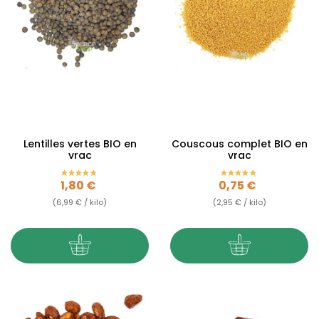
Lentilles vertes BIO en
Couscous complet BIO en
vrac
vrac
Prix
Prix
1,80 €
0,75 €
(6,99 € / kilo)
(2,95 € / kilo)