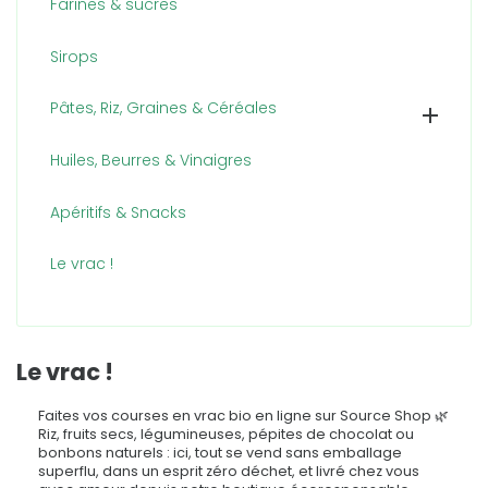
Farines & sucres
Sirops
Pâtes, Riz, Graines & Céréales

Huiles, Beurres & Vinaigres
Apéritifs & Snacks
Le vrac !
Le vrac !
Faites vos courses en vrac bio en ligne sur Source Shop 🌿
Riz, fruits secs, légumineuses, pépites de chocolat ou
bonbons naturels : ici, tout se vend sans emballage
superflu, dans un esprit zéro déchet, et livré chez vous