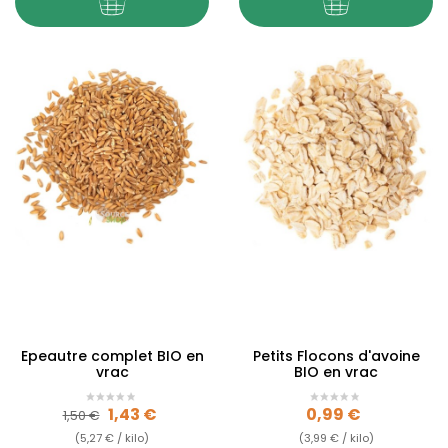
Epeautre complet BIO en
Petits Flocons d'avoine
vrac
BIO en vrac
Prix de base
Prix
Prix
1,43 €
0,99 €
1,50 €
(5,27 € / kilo)
(3,99 € / kilo)