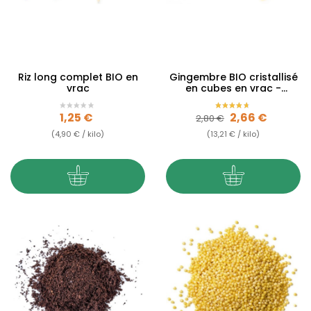
Riz long complet BIO en
Gingembre BIO cristallisé
vrac
en cubes en vrac -
Equitable
Prix
Prix de base
Prix
1,25 €
2,66 €
2,80 €
(4,90 € / kilo)
(13,21 € / kilo)