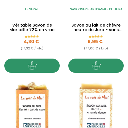
LE SÉRAIL
SAVONNERIE ARTISANALE DU JURA
Véritable Savon de
Savon au lait de chèvre
Marseille 72% en vrac
neutre du Jura - sans
huiles essentielles -...
Prix
Prix
4,30 €
5,95 €
(14,32 € / kilo)
(44,00 € / kilo)