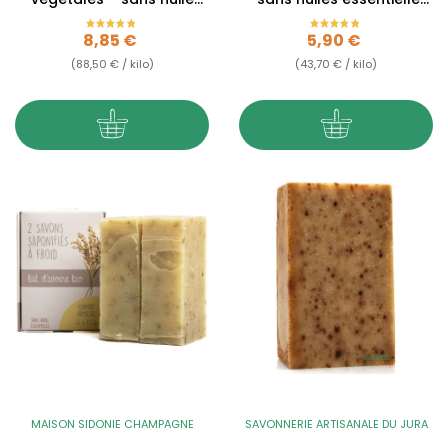
essentielle
– 135g
Prix
Prix
8,85 €
5,90 €
(88,50 € / kilo)
(43,70 € / kilo)
MAISON SIDONIE CHAMPAGNE
SAVONNERIE ARTISANALE DU JURA