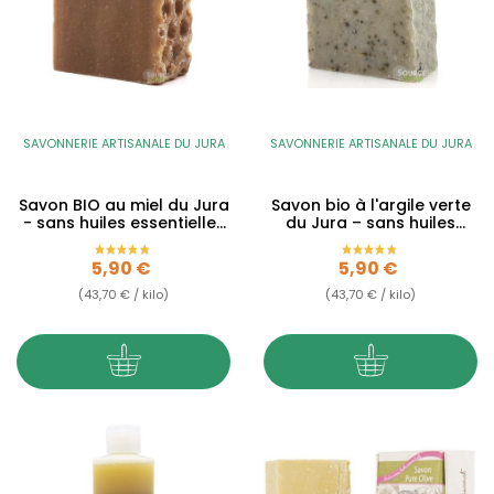
SAVONNERIE ARTISANALE DU JURA
SAVONNERIE ARTISANALE DU JURA
Savon BIO au miel du Jura
Savon bio à l'argile verte
- sans huiles essentielles
du Jura – sans huiles
- 135g
essentielles – 135g
Prix
Prix
5,90 €
5,90 €
(43,70 € / kilo)
(43,70 € / kilo)