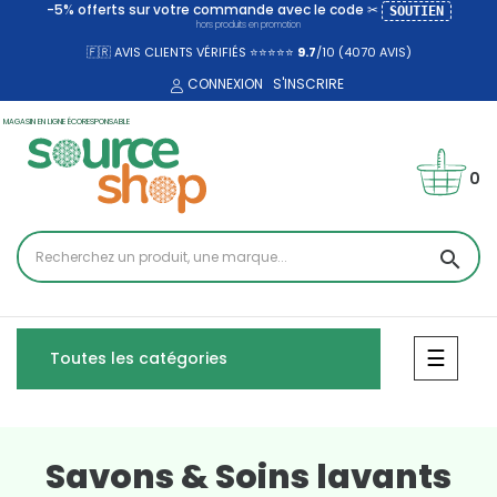
-5% offerts sur votre commande avec le code ✂
SOUTIEN
hors produits en promotion
🇫🇷 AVIS CLIENTS VÉRIFIÉS ⭐⭐⭐⭐⭐
9.7
/10 (4070
AVIS)
CONNEXION
S'INSCRIRE
MAGASIN EN LIGNE ÉCORESPONSABLE
0
search
Bascul
☰
Toutes les catégories
Savons & Soins lavants