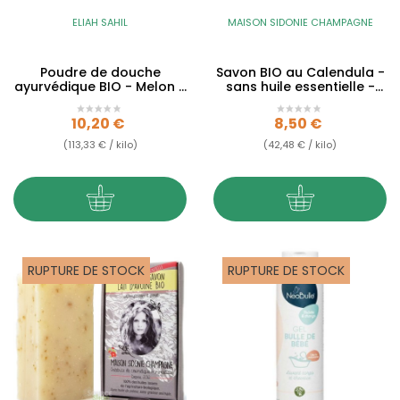
ELIAH SAHIL
MAISON SIDONIE CHAMPAGNE
Poudre de douche
Savon BIO au Calendula -
ayurvédique BIO - Melon -
sans huile essentielle -
sans huile essentielle
200g
Prix
Prix
10,20 €
8,50 €
(113,33 € / kilo)
(42,48 € / kilo)
RUPTURE DE STOCK
RUPTURE DE STOCK