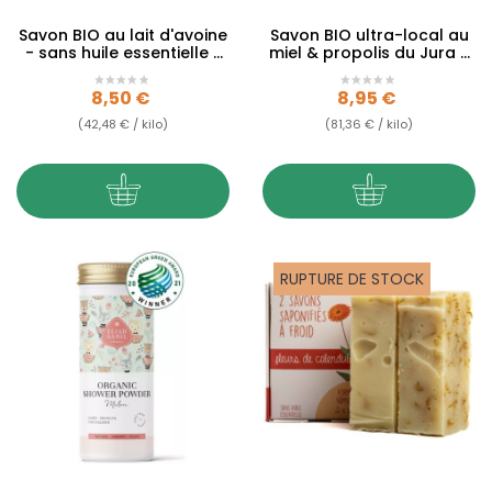
Savon BIO au lait d'avoine
Savon BIO ultra-local au
- sans huile essentielle -
miel & propolis du Jura -
200g
sans huiles...
Prix
Prix
8,50 €
8,95 €
(42,48 € / kilo)
(81,36 € / kilo)
RUPTURE DE STOCK