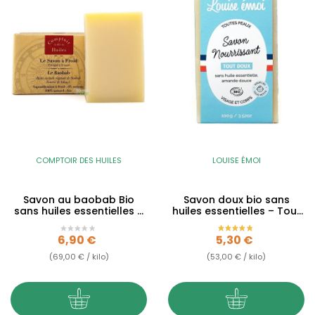
COMPTOIR DES HUILES
LOUISE ÉMOI
Savon au baobab Bio
Savon doux bio sans
sans huiles essentielles –
huiles essentielles – Tout
Nourrissant &...
Doux – 100g
Prix
Prix
6,90 €
5,30 €
(69,00 € / kilo)
(53,00 € / kilo)