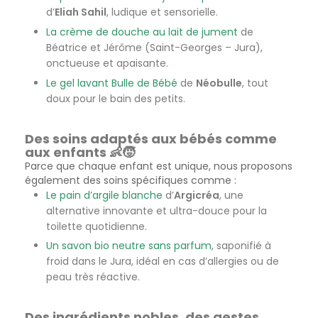
d’
Eliah Sahil
, ludique et sensorielle.
La crème de douche au lait de jument
de
Béatrice et Jérôme (Saint-Georges – Jura),
onctueuse et apaisante.
Le gel lavant Bulle de Bébé
de
Néobulle
, tout
doux pour le bain des petits.
Des soins adaptés aux bébés comme
aux enfants 👶🧒
Parce que chaque enfant est unique, nous proposons
également des soins spécifiques comme :
Le pain d’argile blanche
d’
Argicréa
, une
alternative innovante et ultra-douce pour la
toilette quotidienne.
Un savon bio neutre sans parfum
, saponifié à
froid dans le Jura, idéal en cas d’allergies ou de
peau très réactive.
Des ingrédients nobles, des gestes