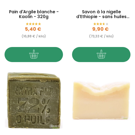
Pain d'Argile blanche -
Savon à la nigelle
Kaolin - 320g
d'Ethiopie - sans huiles
essentielles - 135g
Prix
Prix
5,40 €
9,90 €
(16,88 € / kilo)
(73,33 € / kilo)