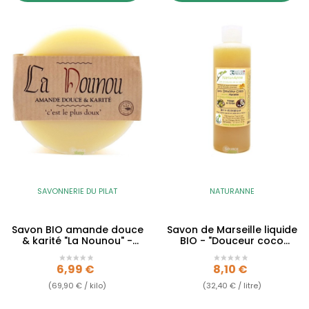
SAVONNERIE DU PILAT
NATURANNE
Savon BIO amande douce
Savon de Marseille liquide
& karité "La Nounou" -
BIO - "Douceur coco
sans huiles...
Marseille"
Prix
Prix
6,99 €
8,10 €
(69,90 € / kilo)
(32,40 € / litre)