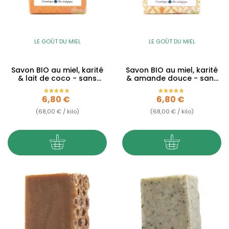
LE GOÛT DU MIEL
LE GOÛT DU MIEL
Savon BIO au miel, karité
Savon BIO au miel, karité
& lait de coco - sans
& amande douce - sans
huiles essentielles...
huiles essentielles...
Prix
Prix
6,80 €
6,80 €
(68,00 € / kilo)
(68,00 € / kilo)