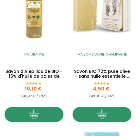
NATURANNE
MAISON SIDONIE CHAMPAGNE
Savon d'Alep liquide BIO -
Savon BIO 72% pure olive
15% d'huile de baies de
- sans huile essentielle -
laurier
100g
Prix
Prix
10,10 €
4,90 €
(40,37 € / litre)
(49,00 € / kilo)