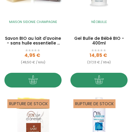
MAISON SIDONIE CHAMPAGNE
NÉOBULLE
Savon BIO au lait d'avoine
Gel Bulle de Bébé BIO -
- sans huile essentielle -
400ml
100g
Prix
Prix
4,95 €
14,85 €
(49,50 € / kilo)
(37,13 € / litre)
RUPTURE DE STOCK
RUPTURE DE STOCK