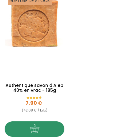
RUPTURE DE STOCK
Authentique savon d'Alep
40% en vrac - 185g
Prix
7,90 €
(42,68 € / kilo)