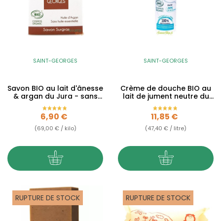
SAINT-GEORGES
SAINT-GEORGES
Savon BIO au lait d'ânesse
Crème de douche BIO au
& argan du Jura - sans
lait de jument neutre du
huiles...
Jura - sans parfum
Prix
Prix
6,90 €
11,85 €
(69,00 € / kilo)
(47,40 € / litre)
RUPTURE DE STOCK
RUPTURE DE STOCK