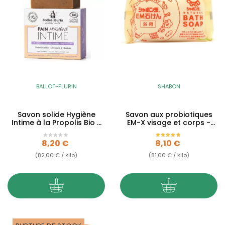
BALLOT-FLURIN
SHABON
Savon solide Hygiène
Savon aux probiotiques
Intime à la Propolis Bio -
EM-X visage et corps -
100g
100g
Prix
Prix
8,20 €
8,10 €
(82,00 € / kilo)
(81,00 € / kilo)