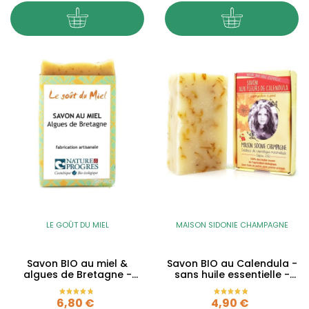
LE GOÛT DU MIEL
MAISON SIDONIE CHAMPAGNE
Savon BIO au miel &
Savon BIO au Calendula -
algues de Bretagne -
sans huile essentielle -
sans huiles essentielles -...
100g
Prix
Prix
6,80 €
4,90 €