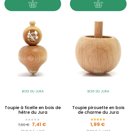
BOIS DU JURA
BOIS DU JURA
Toupie à ficelle en bois de
Toupie pirouette en bois
hêtre du Jura
de charme du Jura
Prix de base
Prix
Prix
7,41 €
1,99 €
7,80 €