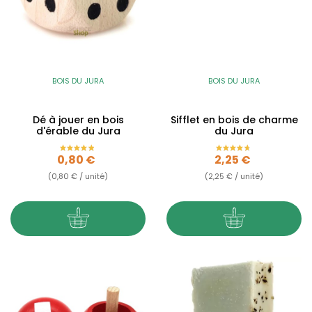
BOIS DU JURA
BOIS DU JURA
Dé à jouer en bois
Sifflet en bois de charme
d'érable du Jura
du Jura
Prix
Prix
0,80 €
2,25 €
(0,80 € / unité)
(2,25 € / unité)