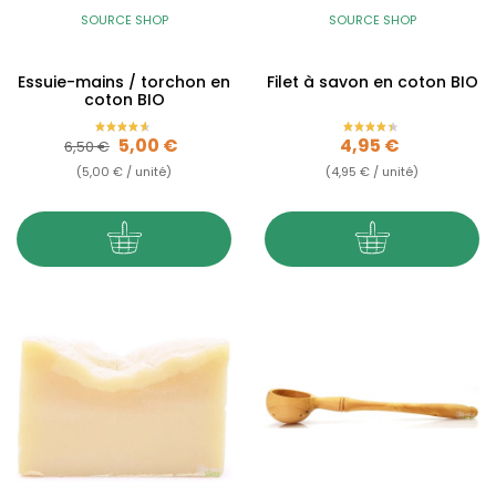
SOURCE SHOP
SOURCE SHOP
Essuie-mains / torchon en
Filet à savon en coton BIO
coton BIO
Prix de base
Prix
Prix
5,00 €
4,95 €
6,50 €
(5,00 € / unité)
(4,95 € / unité)