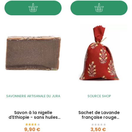
SAVONNERIE ARTISANALE DU JURA
SOURCE SHOP
Savon à la nigelle
Sachet de Lavande
d'Ethiopie - sans huiles
française rouge
essentielles - 135g
provençal
Prix
Prix
9,90 €
3,50 €