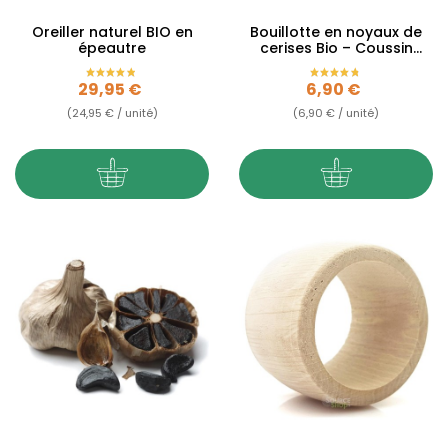
Oreiller naturel BIO en
Bouillotte en noyaux de
épeautre
cerises Bio – Coussin
chauffant
Prix
Prix
29,95 €
6,90 €
(24,95 € / unité)
(6,90 € / unité)