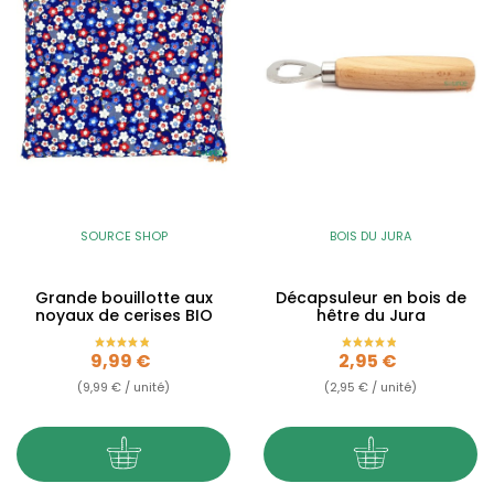
SOURCE SHOP
BOIS DU JURA
Grande bouillotte aux
Décapsuleur en bois de
noyaux de cerises BIO
hêtre du Jura
Prix
Prix
9,99 €
2,95 €
(9,99 € / unité)
(2,95 € / unité)