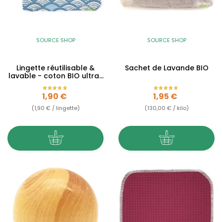
SOURCE SHOP
SOURCE SHOP
Lingette réutilisable &
Sachet de Lavande BIO
lavable - coton BIO ultra-
doux
Prix
Prix
1,90 €
1,95 €
(1,90 € / lingette)
(130,00 € / kilo)