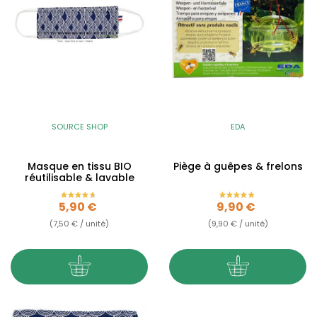
SOURCE SHOP
EDA
Masque en tissu BIO
Piège à guêpes & frelons
réutilisable & lavable
Prix
Prix
5,90 €
9,90 €
(7,50 € / unité)
(9,90 € / unité)