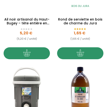
BOIS DU JURA
Ail noir artisanal du Haut-
Rond de serviette en bois
Bugey – tête entière en
de charme du Jura
vrac –...
Prix
Prix
5,20 €
1,65 €
(5,20 € / unité)
(1,65 € / unité)