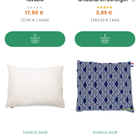
Rouge provençal
Prix
Prix
17,90 €
3,95 €
(17,90 € / unité)
(263,20 € / kilo)
SOURCE SHOP
SOURCE SHOP