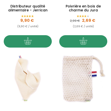
Distributeur qualité
Poivrière en bois de
alimentaire - Jerrican
charme du Jura
Prix
Prix de base
Prix
9,90 €
2,69 €
2,99 €
(9,90 € / unité)
(2,69 € / unité)