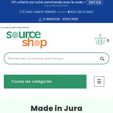
-5% offerts sur votre commande avec le code ✂
SOUTIEN
hors produits en promotion
🇫🇷 AVIS CLIENTS VÉRIFIÉS ⭐⭐⭐⭐⭐
9.7
/10 (4072
AVIS)
CONNEXION
S'INSCRIRE
MAGASIN EN LIGNE ÉCORESPONSABLE
0
search
Bascul
☰
Toutes les catégories
Made in Jura