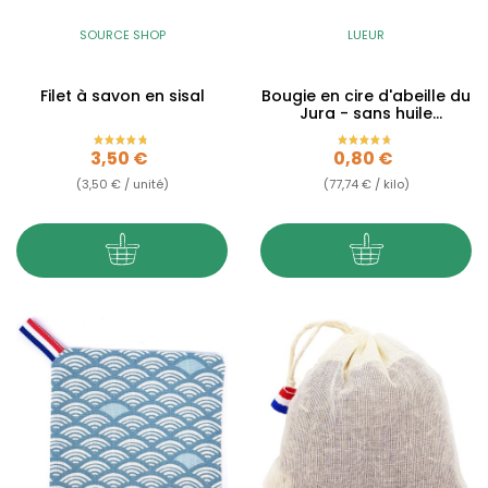
SOURCE SHOP
LUEUR
Filet à savon en sisal
Bougie en cire d'abeille du
Jura - sans huile
essentielle
Prix
Prix
3,50 €
0,80 €
(3,50 € / unité)
(77,74 € / kilo)