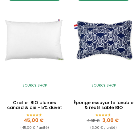
SOURCE SHOP
SOURCE SHOP
Oreiller BIO plumes
Éponge essuyante lavable
canard & oie - 5% duvet
& réutilisable BIO
Prix
Prix de base
Prix
45,00 €
3,00 €
4,95 €
(45,00 € / unité)
(3,00 € / unité)