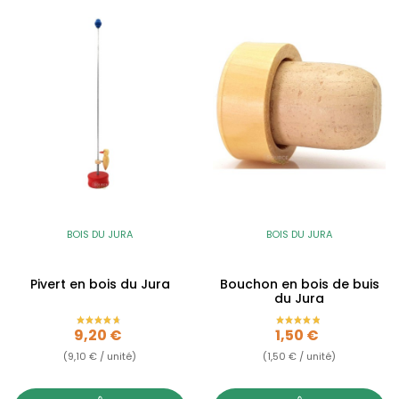
BOIS DU JURA
BOIS DU JURA
Pivert en bois du Jura
Bouchon en bois de buis
du Jura
Prix
Prix
9,20 €
1,50 €
(9,10 € / unité)
(1,50 € / unité)