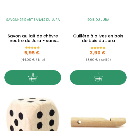
SAVONNERIE ARTISANALE DU JURA
BOIS DU JURA
Savon au lait de chèvre
Cuillère à olives en bois
neutre du Jura - sans
de buis du Jura
huiles essentielles -...
Prix
Prix
5,95 €
3,90 €
(44,00 € / kilo)
(3,90 € / unité)