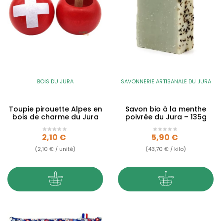
BOIS DU JURA
SAVONNERIE ARTISANALE DU JURA
Toupie pirouette Alpes en
Savon bio à la menthe
bois de charme du Jura
poivrée du Jura – 135g
Prix
Prix
2,10 €
5,90 €
(2,10 € / unité)
(43,70 € / kilo)