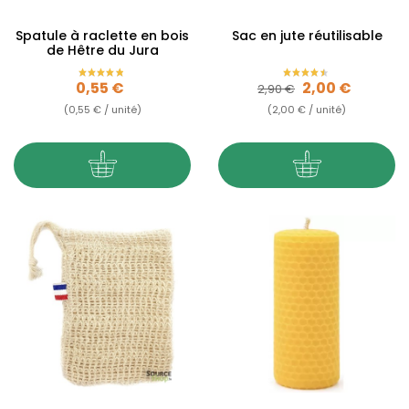
Spatule à raclette en bois
Sac en jute réutilisable
de Hêtre du Jura
Prix
Prix de base
Prix
0,55 €
2,00 €
2,90 €
(0,55 € / unité)
(2,00 € / unité)