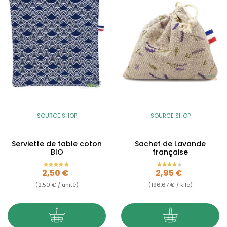
SOURCE SHOP
SOURCE SHOP
Serviette de table coton
Sachet de Lavande
BIO
française
Prix
Prix
2,50 €
2,95 €
(2,50 € / unité)
(196,67 € / kilo)