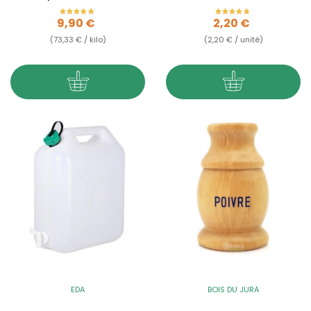
Tea tree - 135g
Prix
Prix
9,90 €
2,20 €
(73,33 € / kilo)
(2,20 € / unité)
EDA
BOIS DU JURA