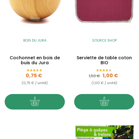
BOIS DU JURA
SOURCE SHOP
Cochonnet en bois de
Serviette de table coton
buis du Jura
BIO
Prix
Prix de base
Prix
0,75 €
1,00 €
1,50 €
(0,75 € / unité)
(1,00 € / unité)