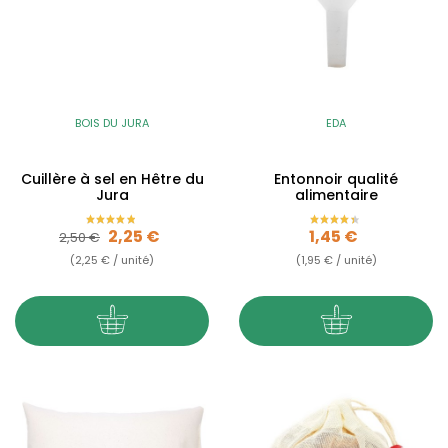
BOIS DU JURA
EDA
Cuillère à sel en Hêtre du
Entonnoir qualité
Jura
alimentaire
Prix de base
Prix
Prix
2,25 €
1,45 €
2,50 €
(2,25 € / unité)
(1,95 € / unité)