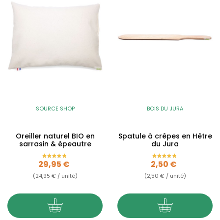
SOURCE SHOP
BOIS DU JURA
Oreiller naturel BIO en
Spatule à crêpes en Hêtre
sarrasin & épeautre
du Jura
Prix
Prix
29,95 €
2,50 €
(24,95 € / unité)
(2,50 € / unité)