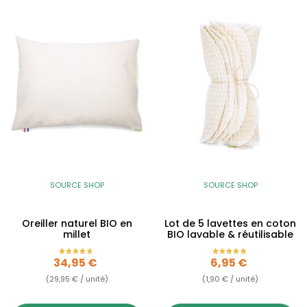
SOURCE SHOP
SOURCE SHOP
Oreiller naturel BIO en
Lot de 5 lavettes en coton
millet
BIO lavable & réutilisable
Prix
Prix
34,95 €
6,95 €
(29,95 € / unité)
(1,90 € / unité)