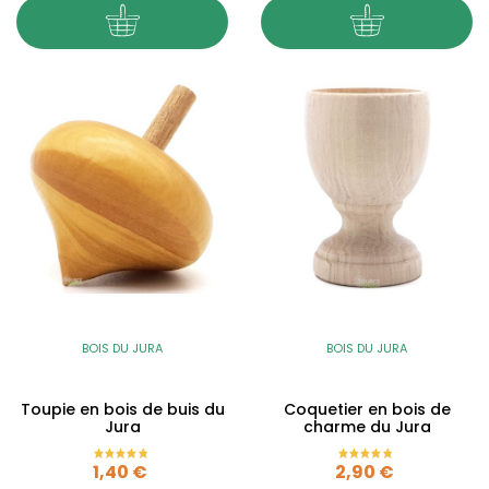
BOIS DU JURA
BOIS DU JURA
Toupie en bois de buis du
Coquetier en bois de
Jura
charme du Jura
Prix
Prix
1,40 €
2,90 €