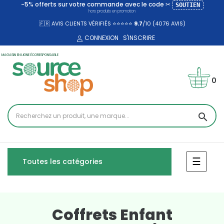
-5% offerts sur votre commande avec le code ✂
SOUTIEN
hors produits en promotion
🇫🇷 AVIS CLIENTS VÉRIFIÉS ⭐⭐⭐⭐⭐
9.7
/10 (4076
AVIS)
CONNEXION
S'INSCRIRE
MAGASIN EN LIGNE ÉCORESPONSABLE
0
search
Bascul
☰
Toutes les catégories
Coffrets Enfant