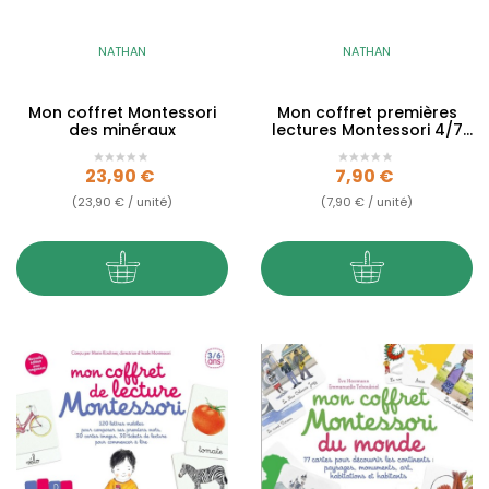
NATHAN
NATHAN
Mon coffret Montessori
Mon coffret premières
des minéraux
lectures Montessori 4/7
ans
Prix
Prix
23,90 €
7,90 €
(23,90 € / unité)
(7,90 € / unité)