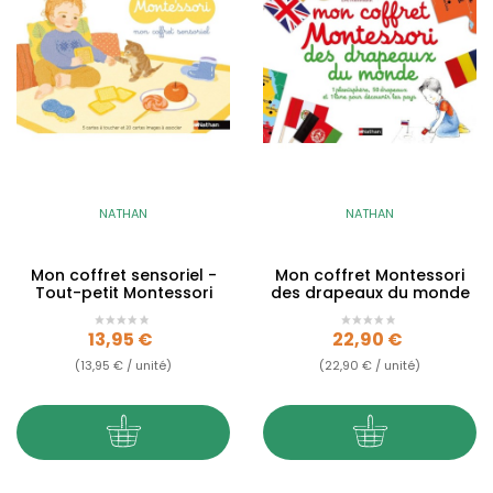
NATHAN
NATHAN
Mon coffret sensoriel -
Mon coffret Montessori
Tout-petit Montessori
des drapeaux du monde
Prix
Prix
13,95 €
22,90 €
(13,95 € / unité)
(22,90 € / unité)