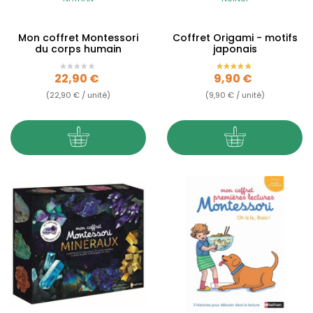
Mon coffret Montessori
Coffret Origami - motifs
du corps humain
japonais
Prix
Prix
22,90 €
9,90 €
(22,90 € / unité)
(9,90 € / unité)