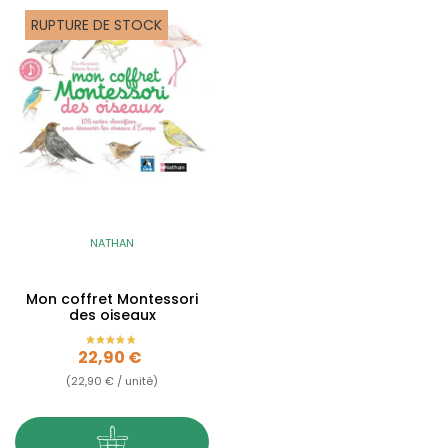
RUPTURE DE STOCK
NATHAN
Mon coffret Montessori
des oiseaux
Prix
22,90 €
(22,90 € / unité)