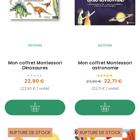
NATHAN
NATHAN
Mon coffret Montessori
Mon coffret Montessori
Dinosaures
astronomie
Prix
Prix de base
Prix
22,90 €
22,71 €
23,90 €
(22,90 € / unité)
(22,71 € / unité)
RUPTURE DE STOCK
RUPTURE DE STOCK