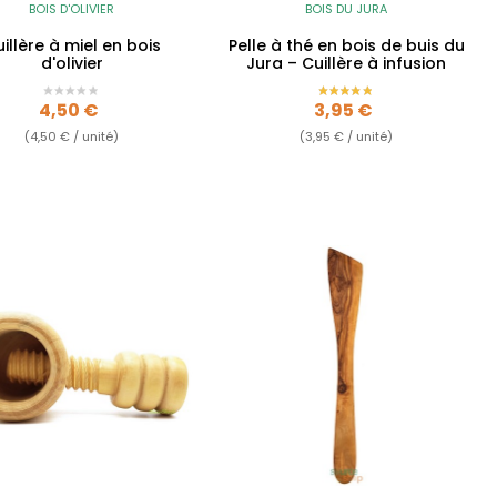
BOIS D'OLIVIER
BOIS DU JURA
illère à miel en bois
Pelle à thé en bois de buis du
d'olivier
Jura – Cuillère à infusion
Prix
Prix
4,50 €
3,95 €
(4,50 € / unité)
(3,95 € / unité)