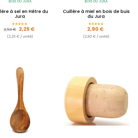
BOIS DU JURA
BOIS DU JURA
llère à sel en Hêtre du
Cuillère à miel en bois de buis
Jura
du Jura
Prix de base
Prix
Prix
2,25 €
2,90 €
2,50 €
(2,25 € / unité)
(2,90 € / unité)