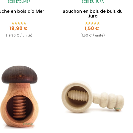
BOIS D'OLIVIER
BOIS DU JURA
uche en bois d'olivier
Bouchon en bois de buis du
Jura
Prix
Prix
19,90 €
1,50 €
(19,90 € / unité)
(1,50 € / unité)