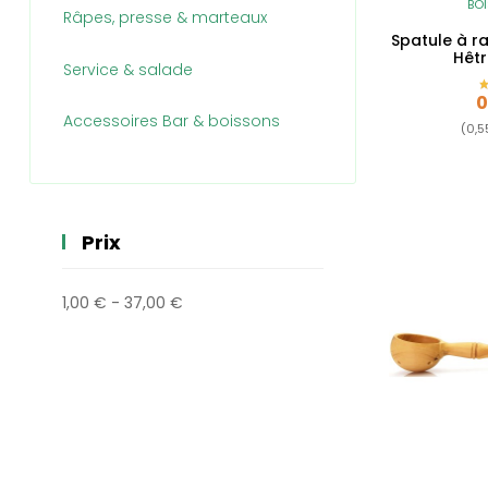
BOI
Râpes, presse & marteaux
Spatule à ra
Hêtr
Service & salade
P
0
Accessoires Bar & boissons
(0,5
Prix
1,00 € - 37,00 €