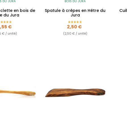
S DU JURA
BOIS DU JURA
clette en bois de
Spatule à crêpes en Hêtre du
Cui
e du Jura
Jura
rix
Prix
,55 €
2,50 €
5 € / unité)
(2,50 € / unité)