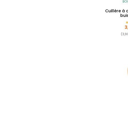
BOI
Cuillère à 
bui
P
3
(3,9