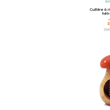
BOI
Cuillère à 
hêtr
P
3
(3,5