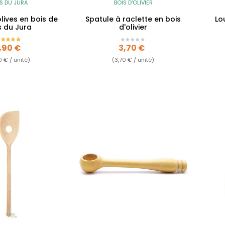
S DU JURA
BOIS D'OLIVIER
olives en bois de
Spatule à raclette en bois
Lo
s du Jura
d'olivier
rix
Prix
,90 €
3,70 €
0 € / unité)
(3,70 € / unité)