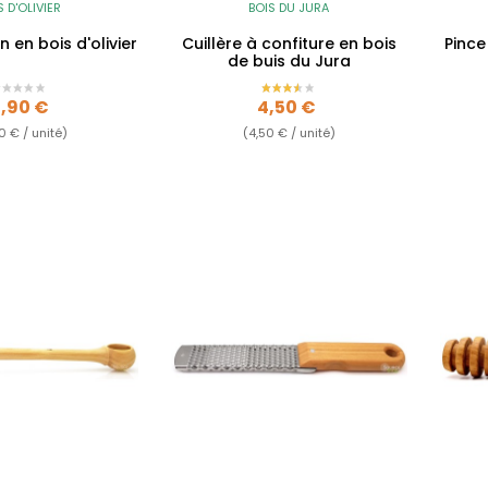
S D'OLIVIER
BOIS DU JURA
n en bois d'olivier
Cuillère à confiture en bois
Pince
de buis du Jura
ix
Prix
3,90 €
4,50 €
0 € / unité)
(4,50 € / unité)