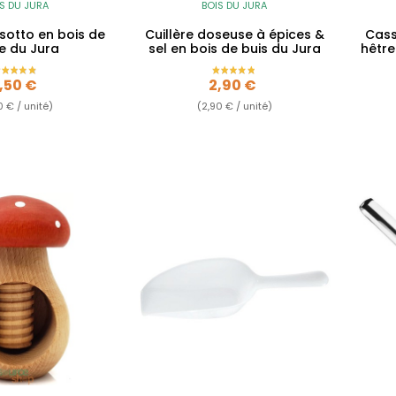
S DU JURA
BOIS DU JURA
risotto en bois de
Cuillère doseuse à épices &
Cass
e du Jura
sel en bois de buis du Jura
hêtr
rix
Prix
,50 €
2,90 €
0 € / unité)
(2,90 € / unité)