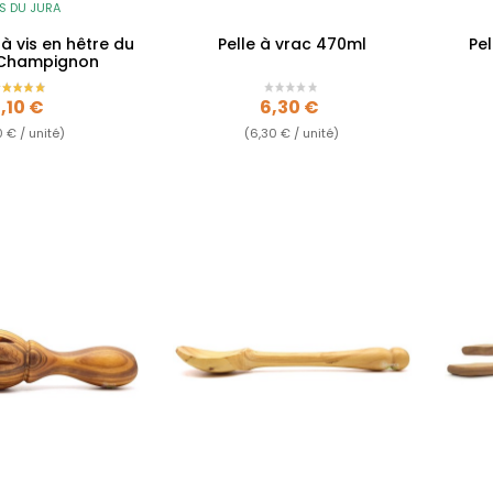
S DU JURA
à vis en hêtre du
Pelle à vrac 470ml
Pel
 Champignon
rix
Prix
,10 €
6,30 €
0 € / unité)
(6,30 € / unité)