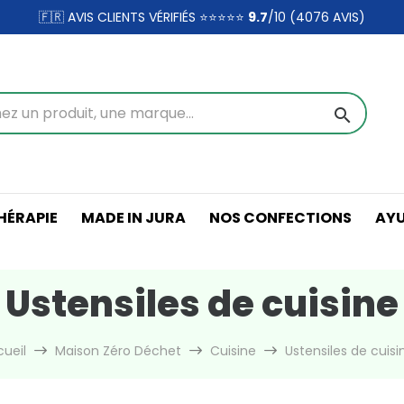
🇫🇷 AVIS CLIENTS VÉRIFIÉS ⭐⭐⭐⭐⭐
9.7
/10 (4076
AVIS)
search
ÉRAPIE
MADE IN JURA
NOS CONFECTIONS
AY
Ustensiles de cuisine
ueil
Maison Zéro Déchet
Cuisine
Ustensiles de cuisi