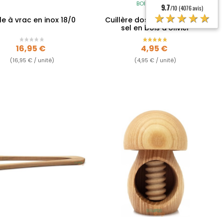
BOIS D'OLIVIER
9.7
/10 (4076 avis)
★★★★★
le à vrac en inox 18/0
Cuillère doseuse à épices &
sel en bois d'olivier
Prix
Prix
16,95 €
4,95 €
(16,95 € / unité)
(4,95 € / unité)