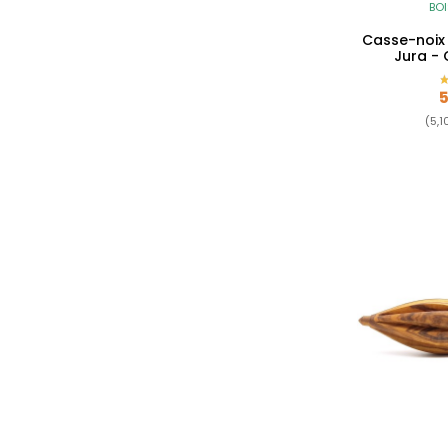
BOI
Casse-noix 
Jura -
P
5
(5,1