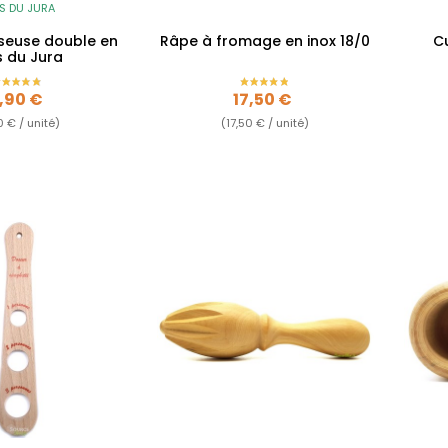
S DU JURA
oseuse double en
Râpe à fromage en inox 18/0
Cu
s du Jura
rix
Prix
,90 €
17,50 €
0 € / unité)
(17,50 € / unité)