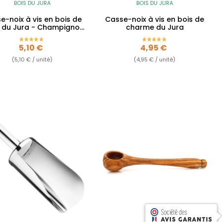
BOIS DU JURA
BOIS DU JURA
e-noix à vis en bois de
Casse-noix à vis en bois de
e du Jura - Champignon
charme du Jura
brun
Prix
Prix
5,10 €
4,95 €
(5,10 € / unité)
(4,95 € / unité)