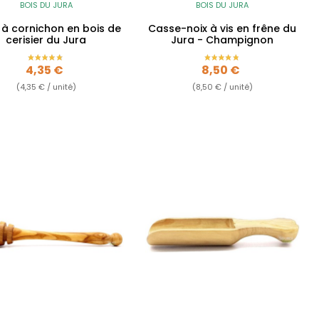
BOIS DU JURA
BOIS DU JURA
 à cornichon en bois de
Casse-noix à vis en frêne du
cerisier du Jura
Jura - Champignon
Prix
Prix
4,35 €
8,50 €
(4,35 € / unité)
(8,50 € / unité)