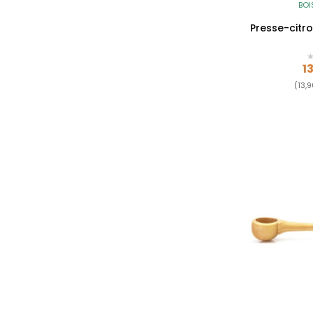
BOI
Presse-citro
Pr
1
(13,9