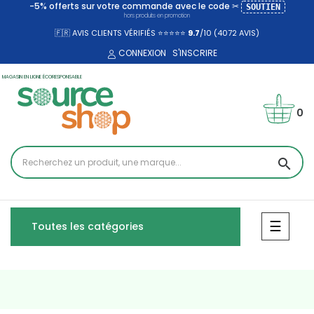
-5% offerts sur votre commande avec le code ✂
SOUTIEN
hors produits en promotion
🇫🇷 AVIS CLIENTS VÉRIFIÉS ⭐⭐⭐⭐⭐
9.7
/10 (4072
AVIS)
CONNEXION
S'INSCRIRE
MAGASIN EN LIGNE ÉCORESPONSABLE
0
search
Bascul
☰
Toutes les catégories