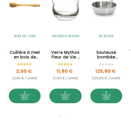
BOIS DU JURA
NATURE'S DESIGN
DE BUYER
Cuillère à miel
Verre Mythos
Sauteuse
en bois de
Fleur de Vie -
bombée
buis du Jura
250ml
Milady en inox
Prix
Prix
Prix
2,90 €
11,90 €
125,90 €
(2,90 € / unité)
(11,90 € / unité)
(125,90 € / unité)