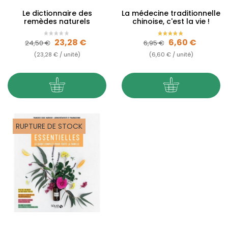
Le dictionnaire des
La médecine traditionnelle
remèdes naturels
chinoise, c'est la vie !
Prix de base
Prix
Prix de base
Prix
23,28 €
6,60 €
24,50 €
6,95 €
(23,28 € / unité)
(6,60 € / unité)
RUPTURE DE STOCK