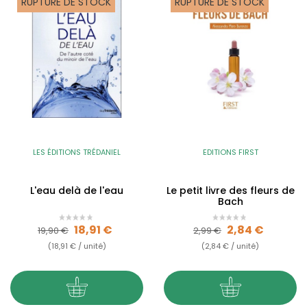
RUPTURE DE STOCK
RUPTURE DE STOCK
LES ÉDITIONS TRÉDANIEL
EDITIONS FIRST
L'eau delà de l'eau
Le petit livre des fleurs de
Bach
Prix de base
Prix
Prix de base
Prix
18,91 €
2,84 €
19,90 €
2,99 €
(18,91 € / unité)
(2,84 € / unité)