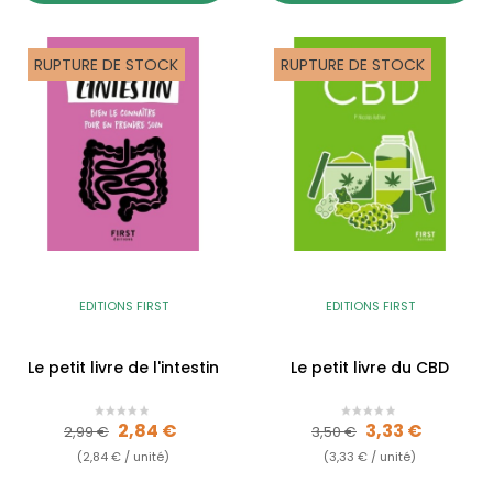
RUPTURE DE STOCK
RUPTURE DE STOCK
EDITIONS FIRST
EDITIONS FIRST
Le petit livre de l'intestin
Le petit livre du CBD
Prix de base
Prix
Prix de base
Prix
2,84 €
3,33 €
2,99 €
3,50 €
(2,84 € / unité)
(3,33 € / unité)