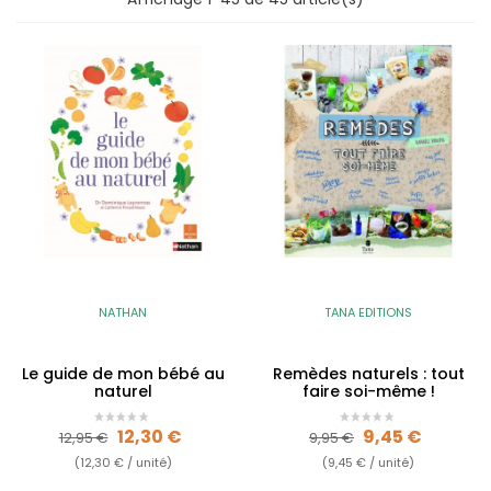
NATHAN
TANA EDITIONS
Le guide de mon bébé au
Remèdes naturels : tout
naturel
faire soi-même !
Prix de base
Prix
Prix de base
Prix
12,30 €
9,45 €
12,95 €
9,95 €
(12,30 € / unité)
(9,45 € / unité)