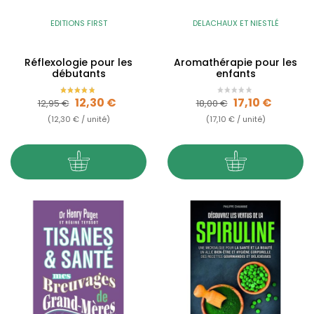
EDITIONS FIRST
DELACHAUX ET NIESTLÉ
Réflexologie pour les
Aromathérapie pour les
débutants
enfants
Prix de base
Prix
Prix de base
Prix
12,30 €
17,10 €
12,95 €
18,00 €
(12,30 € / unité)
(17,10 € / unité)