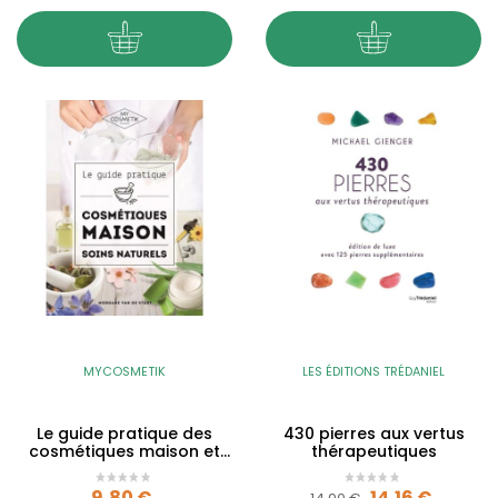
MYCOSMETIK
LES ÉDITIONS TRÉDANIEL
Le guide pratique des
430 pierres aux vertus
cosmétiques maison et
thérapeutiques
soins naturels
Prix
Prix de base
Prix
9,80 €
14,16 €