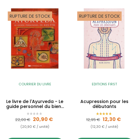
RUPTURE DE STOCK
RUPTURE DE STOCK
COURRIER DU LIVRE
EDITIONS FIRST
Le livre de l'Ayurveda - Le
Acupression pour les
guide personnel du bien-
débutants
être
Prix de base
Prix
Prix de base
Prix
20,90 €
12,30 €
22,00 €
12,95 €
(20,90 € / unité)
(12,30 € / unité)