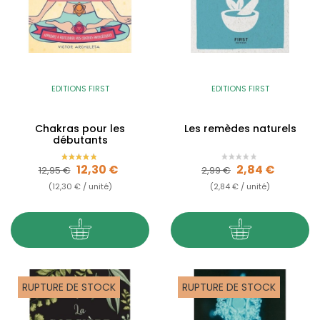
EDITIONS FIRST
EDITIONS FIRST
Chakras pour les
Les remèdes naturels
débutants
Prix de base
Prix
Prix de base
Prix
12,30 €
2,84 €
12,95 €
2,99 €
(12,30 € / unité)
(2,84 € / unité)
RUPTURE DE STOCK
RUPTURE DE STOCK