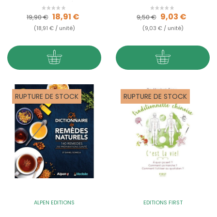
pharmacopées
occidentale,...
Prix de base
Prix
Prix de base
Prix
18,91 €
9,03 €
19,90 €
9,50 €
(18,91 € / unité)
(9,03 € / unité)
RUPTURE DE STOCK
RUPTURE DE STOCK
ALPEN EDITIONS
EDITIONS FIRST