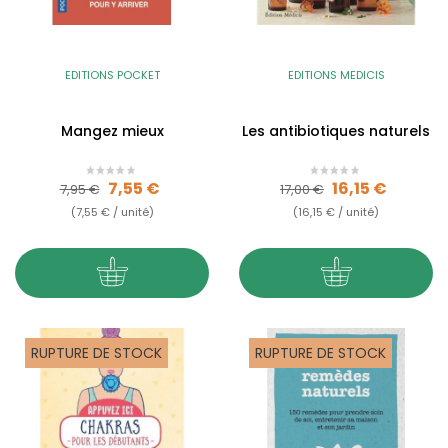
EDITIONS POCKET
EDITIONS MEDICIS
Mangez mieux
Les antibiotiques naturels
Prix de base
Prix
Prix de base
Prix
7,55 €
16,15 €
7,95 €
17,00 €
(7,55 € / unité)
(16,15 € / unité)
RUPTURE DE STOCK
RUPTURE DE STOCK