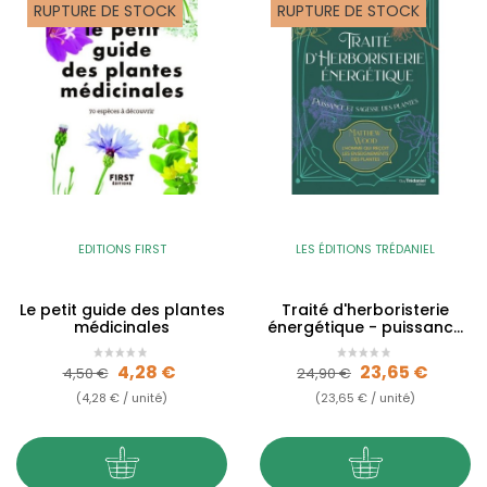
RUPTURE DE STOCK
RUPTURE DE STOCK
EDITIONS FIRST
LES ÉDITIONS TRÉDANIEL
Le petit guide des plantes
Traité d'herboristerie
médicinales
énergétique - puissance
et sagesse des plantes
Prix de base
Prix
Prix de base
Prix
4,28 €
23,65 €
4,50 €
24,90 €
(4,28 € / unité)
(23,65 € / unité)