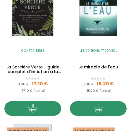
CONTRE-DIRES
LES ÉDITIONS TRÉDANIEL
La Sorcière Verte - guide
Le miracle de l'eau
complet d'initiation à la
magie naturelle
Prix de base
Prix
Prix de base
Prix
17,10 €
15,20 €
18,00 €
16,00 €
(17,10 € / unité)
(15,20 € / unité)