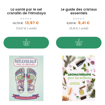
La santé par le sel
Le guide des cristaux
cristallin de l'Himalaya
essentiels
Prix de base
Prix
Prix de base
Prix
13,97 €
9,41 €
14,70 €
9,90 €
(13,97 € / unité)
(9,41 € / unité)