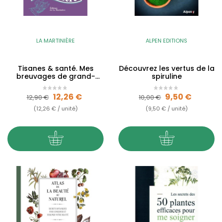
LA MARTINIÈRE
ALPEN EDITIONS
Tisanes & santé. Mes
Découvrez les vertus de la
breuvages de grand-
spiruline
mères
Prix de base
Prix
Prix de base
Prix
12,26 €
9,50 €
12,90 €
10,00 €
(12,26 € / unité)
(9,50 € / unité)