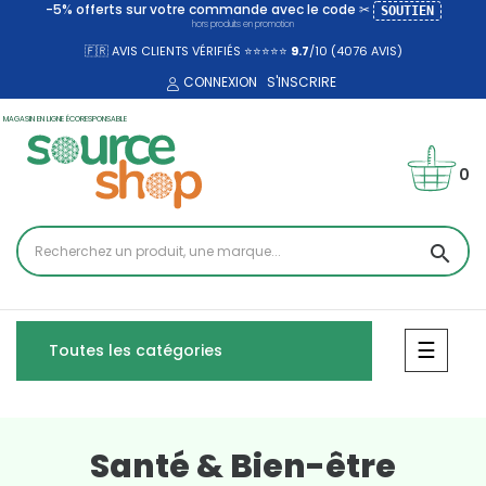
-5% offerts sur votre commande avec le code ✂
SOUTIEN
hors produits en promotion
🇫🇷 AVIS CLIENTS VÉRIFIÉS ⭐⭐⭐⭐⭐
9.7
/10 (4076
AVIS)
CONNEXION
S'INSCRIRE
MAGASIN EN LIGNE ÉCORESPONSABLE
0
search
Bascul
☰
Toutes les catégories
Santé & Bien-être