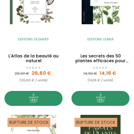
EDITIONS SEGHERS
EDITIONS ULMER
L'Atlas de la beauté au
Les secrets des 50
naturel
plantes efficaces pour
me soigner
Prix de base
Prix
Prix de base
Prix
26,60 €
14,16 €
28,00 €
14,90 €
(26,60 € / unité)
(14,16 € / unité)
RUPTURE DE STOCK
RUPTURE DE STOCK