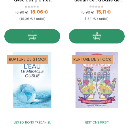
médicinales sauvages et
plantes locales
du...
Prix de base
Prix
Prix de base
Prix
16,06 €
15,11 €
16,90 €
15,90 €
(16,06 € / unité)
(15,11 € / unité)
RUPTURE DE STOCK
RUPTURE DE STOCK
LES ÉDITIONS TRÉDANIEL
EDITIONS FIRST