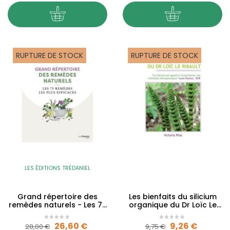
RUPTURE DE STOCK
RUPTURE DE STOCK
LES ÉDITIONS TRÉDANIEL
Grand répertoire des
Les bienfaits du silicium
remèdes naturels - Les 75
organique du Dr Loïc Le
remèdes les plus...
Ribault
Prix de base
Prix
Prix de base
Prix
26,60 €
9,26 €
28,00 €
9,75 €