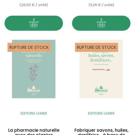
(26,60 € / unité)
(9,26 € / unité)
RUPTURE DE STOCK
RUPTURE DE STOCK
EDITIONS ULMER
EDITIONS ULMER
La pharmacie naturelle
Fabriquer savons, huiles,
avec des plantes
dentifrice... à base de