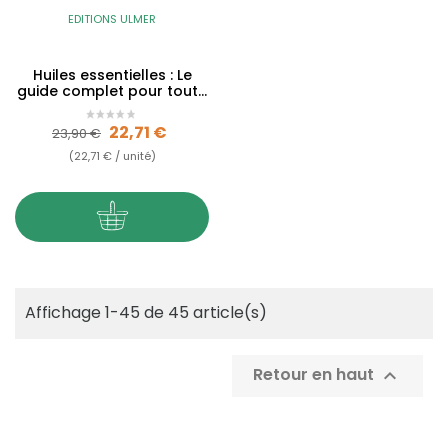
EDITIONS ULMER
Huiles essentielles : Le
guide complet pour toute
la famille
Prix de base
Prix
22,71 €
23,90 €
(22,71 € / unité)
Affichage 1-45 de 45 article(s)
Retour en haut
