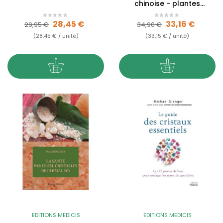
chinoise - plantes
médicinales occidentales
Prix de base
Prix
Prix de base
Prix
28,45 €
33,16 €
29,95 €
34,90 €
(28,45 € / unité)
(33,15 € / unité)
EDITIONS MEDICIS
EDITIONS MEDICIS