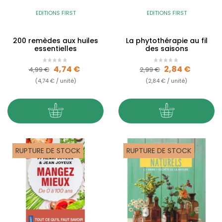
EDITIONS FIRST
EDITIONS FIRST
200 remèdes aux huiles
La phytothérapie au fil
essentielles
des saisons
Prix de base
Prix
Prix de base
Prix
4,74 €
2,84 €
4,99 €
2,99 €
(4,74 € / unité)
(2,84 € / unité)
RUPTURE DE STOCK
RUPTURE DE STOCK