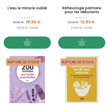
L'eau le miracle oublié
Réflexologie palmaire
pour les débutants
Prix de base
Prix
Prix de base
Prix
18,90 €
12,83 €
19,90 €
13,50 €
(18,90 € / unité)
(12,83 € / unité)
RUPTURE DE STOCK
RUPTURE DE STOCK