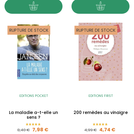
RUPTURE DE STOCK
RUPTURE DE STOCK
EDITIONS POCKET
EDITIONS FIRST
La maladie a-t-elle un
200 remèdes au vinaigre
sens ?
Prix de base
Prix
Prix de base
Prix
7,98 €
4,74 €
8,40 €
4,99 €