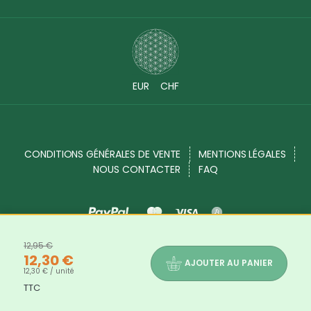
EUR
CHF
CONDITIONS GÉNÉRALES DE VENTE
MENTIONS LÉGALES
NOUS CONTACTER
FAQ
12,95 €
Source Shop © 2017 - 2026. Tous droits réservés
12,30 €
AJOUTER AU PANIER
12,30 € / unité
TTC
Les bienfaits et propriétés des produits indiqués dans chaque description de produits ne sont là qu'à titre informatif. Les
informations disponibles sur notre site sont mises à votre disposition à titre informatif. Elles ne sauraient en aucun cas constituer
une information médicale, ni engager notre responsabilité.