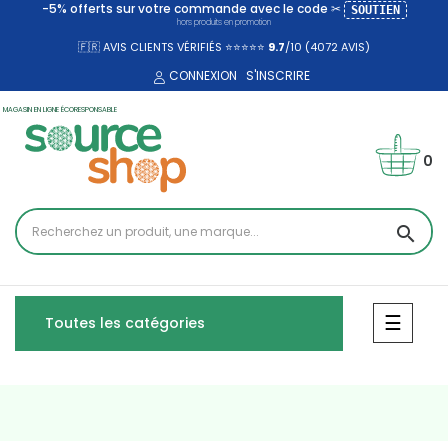
-5% offerts sur votre commande avec le code ✂
SOUTIEN
hors produits en promotion
🇫🇷 AVIS CLIENTS VÉRIFIÉS ⭐⭐⭐⭐⭐
9.7
/10 (4072
AVIS)
CONNEXION
S'INSCRIRE
MAGASIN EN LIGNE ÉCORESPONSABLE
0
search
Bascul
☰
Toutes les catégories