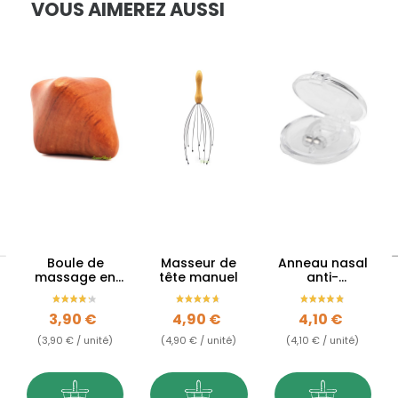
VOUS AIMEREZ AUSSI
Boule de
Masseur de
Anneau nasal
massage en
tête manuel
anti-
bois –
ronflement
Réflexologie
magnétique -
Prix
Prix
Prix
3,90 €
4,90 €
4,10 €
traditionnelle
Acupression
(3,90 € / unité)
(4,90 € / unité)
(4,10 € / unité)