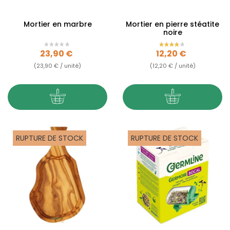
Mortier en marbre
Mortier en pierre stéatite
noire
Prix
Prix
23,90 €
12,20 €
(23,90 € / unité)
(12,20 € / unité)
RUPTURE DE STOCK
RUPTURE DE STOCK