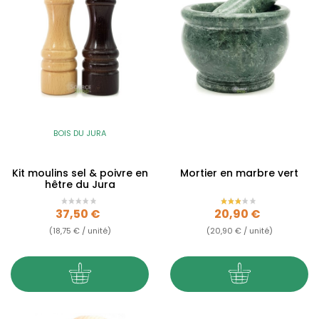
BOIS DU JURA
Kit moulins sel & poivre en
Mortier en marbre vert
hêtre du Jura
Prix
Prix
37,50 €
20,90 €
(18,75 € / unité)
(20,90 € / unité)