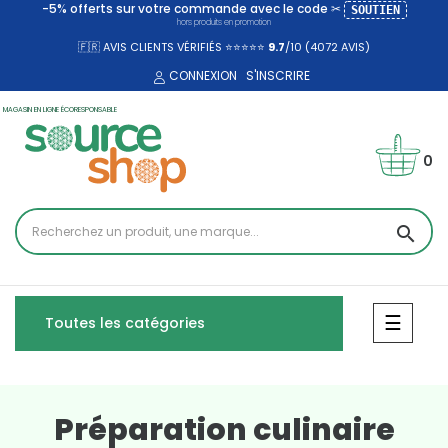
-5% offerts sur votre commande avec le code ✂
SOUTIEN
hors produits en promotion
🇫🇷 AVIS CLIENTS VÉRIFIÉS ⭐⭐⭐⭐⭐
9.7
/10 (4072
AVIS)
CONNEXION
S'INSCRIRE
MAGASIN EN LIGNE ÉCORESPONSABLE
0
search
Bascul
☰
Toutes les catégories
Préparation culinaire