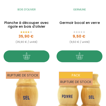
BOIS D'OLIVIER
GERMLINE
Planche à découper avec
Germoir bocal en verre
rigole en bois d'olivier
Prix
Prix
35,90 €
9,50 €
(35,90 € / unité)
(9,50 € / unité)
RUPTURE DE STOCK
PACK
RUPTURE DE STOCK