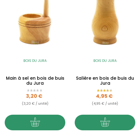
BOIS DU JURA
BOIS DU JURA
Main à sel en bois de buis
Salière en bois de buis du
du Jura
Jura
Prix
Prix
3,20 €
4,95 €
(3,20 € / unité)
(4,95 € / unité)