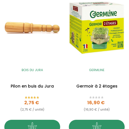
BOIS DU JURA
GERMLINE
Pilon en buis du Jura
Germoir à 2 étages
Prix
Prix
2,75 €
16,90 €
(2,75 € / unité)
(16,90 € / unité)