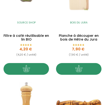
SOURCE SHOP
BOIS DU JURA
Filtre à café réutilisable en
Planche à découper en
lin BIO
bois de Hêtre du Jura
Prix
Prix
4,20 €
7,90 €
(4,20 € / unité)
(7,90 € / unité)