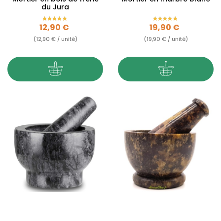
du Jura
Prix
Prix
12,90 €
19,90 €
(12,90 € / unité)
(19,90 € / unité)