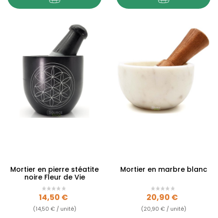
Mortier en pierre stéatite
Mortier en marbre blanc
noire Fleur de Vie
Prix
Prix
14,50 €
20,90 €
(14,50 € / unité)
(20,90 € / unité)