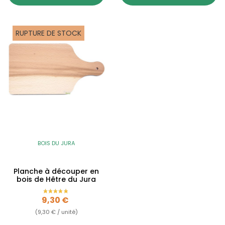
RUPTURE DE STOCK
BOIS DU JURA
Planche à découper en
bois de Hêtre du Jura
Prix
9,30 €
(9,30 € / unité)