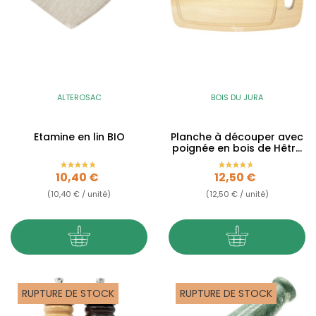
ALTEROSAC
BOIS DU JURA
Etamine en lin BIO
Planche à découper avec
poignée en bois de Hêtre
du Jura
Prix
Prix
10,40 €
12,50 €
(10,40 € / unité)
(12,50 € / unité)
RUPTURE DE STOCK
RUPTURE DE STOCK