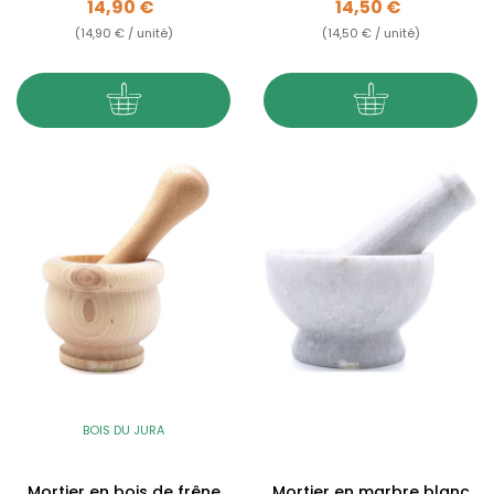
Prix
Prix
14,90 €
14,50 €
(14,90 € / unité)
(14,50 € / unité)
BOIS DU JURA
Mortier en bois de frêne
Mortier en marbre blanc