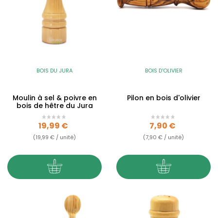
BOIS DU JURA
BOIS D'OLIVIER
Moulin à sel & poivre en
Pilon en bois d'olivier
bois de hêtre du Jura
Prix
Prix
19,99 €
7,90 €
(19,99 € / unité)
(7,90 € / unité)