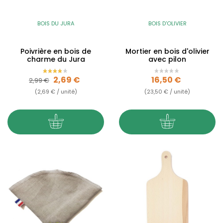
BOIS DU JURA
BOIS D'OLIVIER
Poivrière en bois de
Mortier en bois d'olivier
charme du Jura
avec pilon
Prix de base
Prix
Prix
2,69 €
16,50 €
2,99 €
(2,69 € / unité)
(23,50 € / unité)