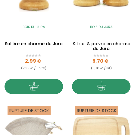
BOIS DU JURA
BOIS DU JURA
Salière en charme du Jura
Kit sel & poivre en charme
du Jura
Prix
Prix
2,99 €
5,70 €
(2,99 € / unité)
(5,70 € / kit)
RUPTURE DE STOCK
RUPTURE DE STOCK