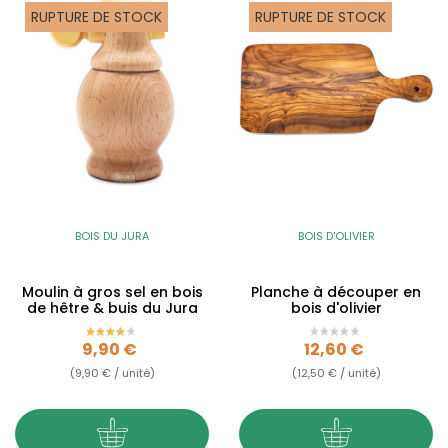
RUPTURE DE STOCK
RUPTURE DE STOCK
BOIS DU JURA
BOIS D'OLIVIER
Moulin à gros sel en bois
Planche à découper en
de hêtre & buis du Jura
bois d'olivier
Prix
Prix
9,90 €
12,60 €
(9,90 € / unité)
(12,50 € / unité)