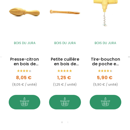
BOIS DU JURA
BOIS DU JURA
BOIS DU JURA
Presse-citron
Petite cuillère
Tire-bouchon
en bois de
en bois de
de poche en
buis du Jura
buis du Jura
bois de buis
du Jura
Prix
Prix
Prix
8,05 €
1,25 €
5,90 €
(8,05 € / unité)
(1,25 € / unité)
(5,90 € / unité)