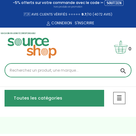
-5% offerts sur votre commande avec le code ✂
SOUTIEN
hors produits en promotion
🇫🇷 AVIS CLIENTS VÉRIFIÉS ⭐⭐⭐⭐⭐
9.7
/10 (4072
AVIS)
CONNEXION
S'INSCRIRE
MAGASIN EN LIGNE ÉCORESPONSABLE
0
search
Bascul
☰
Toutes les catégories