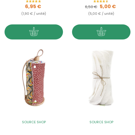
Prix
Prix de base
Prix
6,95 €
5,00 €
6,50 €
(1,90 € / unité)
(5,00 € / unité)
SOURCE SHOP
SOURCE SHOP