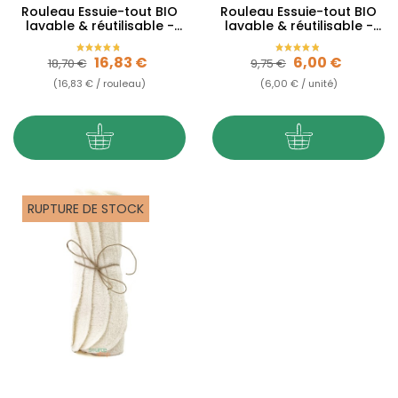
Rouleau Essuie-tout BIO
Rouleau Essuie-tout BIO
lavable & réutilisable -
lavable & réutilisable -
Sop'Malins
sans pression
Prix de base
Prix
Prix de base
Prix
16,83 €
6,00 €
18,70 €
9,75 €
(16,83 € / rouleau)
(6,00 € / unité)
RUPTURE DE STOCK