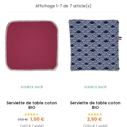
Affichage 1-7 de 7 article(s)
SOURCE SHOP
SOURCE SHOP
Serviette de table coton
Serviette de table coton
BIO
BIO
Prix de base
Prix
Prix
1,00 €
2,50 €
1,50 €
(1,00 € / unité)
(2,50 € / unité)