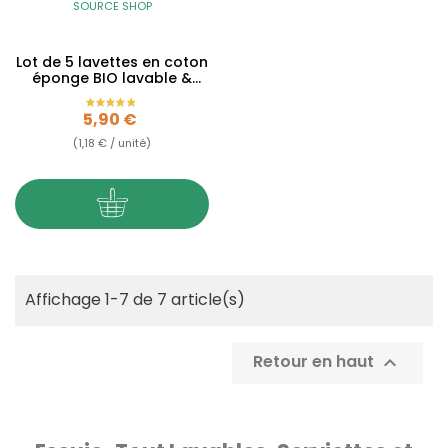
SOURCE SHOP
Lot de 5 lavettes en coton
éponge BIO lavable &
réutilisable
Prix
5,90 €
(1,18 € / unité)
Affichage 1-7 de 7 article(s)
Retour en haut
