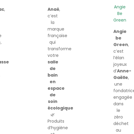
Angie
ac
,
Anaé
,
Be
c’est
Green
la
marque
Angie
e
française
be
,
qui
Green
,
transforme
c’est
votre
l’élan
sse
salle
joyeux
-
de
d’
Anne-
,
bain
Gaëlle
,
en
une
espace
fondatric
de
engagée
soin
dans
écologique
le
🌿
zéro
Produits
déchet
d’hygiène
au