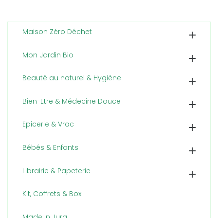
Maison Zéro Déchet

Mon Jardin Bio

Beauté au naturel & Hygiène

Bien-Etre & Médecine Douce

Epicerie & Vrac

Bébés & Enfants

Librairie & Papeterie

Kit, Coffrets & Box
Made in Jura