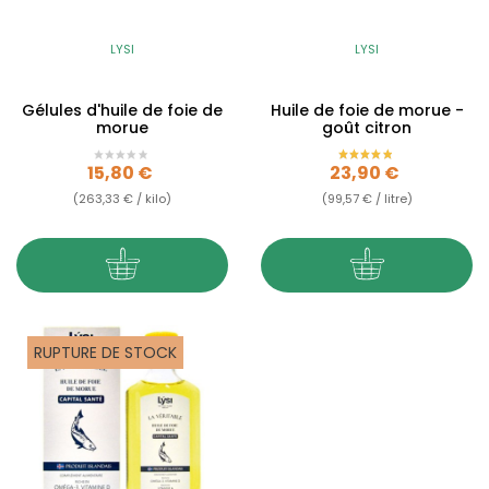
LYSI
LYSI
Gélules d'huile de foie de
Huile de foie de morue -
morue
goût citron
Prix
Prix
15,80 €
23,90 €
(263,33 € / kilo)
(99,57 € / litre)
RUPTURE DE STOCK