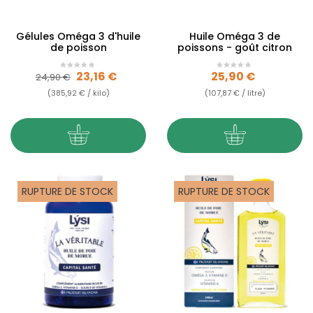
Gélules Oméga 3 d'huile
Huile Oméga 3 de
de poisson
poissons - goût citron
Prix de base
Prix
Prix
23,16 €
25,90 €
24,90 €
(385,92 € / kilo)
(107,87 € / litre)
RUPTURE DE STOCK
RUPTURE DE STOCK