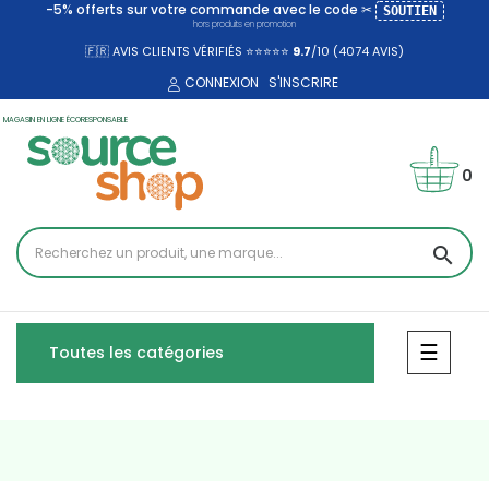
-5% offerts sur votre commande avec le code ✂
SOUTIEN
hors produits en promotion
🇫🇷 AVIS CLIENTS VÉRIFIÉS ⭐⭐⭐⭐⭐
9.7
/10 (4074
AVIS)
CONNEXION
S'INSCRIRE
MAGASIN EN LIGNE ÉCORESPONSABLE
0
search
Bascul
☰
Toutes les catégories