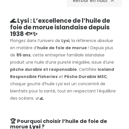
Retour en haut

🌊 Lysi : L’excellence de l’huile de
foie de morue islandaise depuis
1938 🐟✨
Plongez dans l’univers de
Lysi
, la référence absolue
en matière d’
huile de foie de morue
! Depuis plus
de
85 ans
, cette entreprise familiale islandaise
produit une huile d’une pureté inégalée, issue d’une
pêche durable et responsable
. Certifiée
Iceland
Responsible Fisheries
et
Pêche Durable MSC
,
chaque goutte d’huile Lysi est un concentré de
bienfaits pour la santé, tout en respectant l’équilibre
des océans. 🌿🌊
🏆 Pourquoi choisir l’huile de foie de
morue
Lysi
?