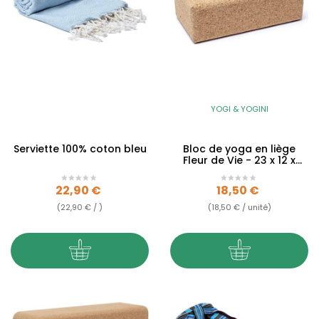
YOGI & YOGINI
Serviette 100% coton bleu
Bloc de yoga en liège
Fleur de Vie - 23 x 12 x
7.5cm
Prix
Prix
22,90 €
18,50 €
(22,90 € / )
(18,50 € / unité)