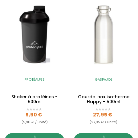
PROTÉALPES
GASPAJOE
Shaker à protéines -
Gourde inox isotherme
500ml
Happy - 500ml
Prix
Prix
5,90 €
27,95 €
(5,90 € / unité)
(27,95 € / unité)