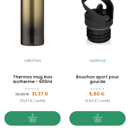
24BOTTLES
GASPAJOE
Thermos mug inox
Bouchon sport pour
isotherme - 600ml
gourde
Prix de base
Prix
Prix
31,37 €
5,60 €
36,90 €
(31,37 € / unité)
(5,60 € / unité)