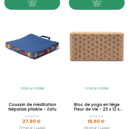
YOGI & YOGINI
YOGI & YOGINI
Coussin de méditation
Bloc de yoga en liège
Népalais pliable - Zafu
Fleur de Vie - 23 x 12 x
7.5cm
Prix
Prix
27,90 €
16,50 €
(27,90 € / unité)
(16,50 € / unité)