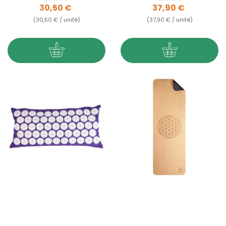
Prix
Prix
30,50 €
37,90 €
(30,50 € / unité)
(37,90 € / unité)