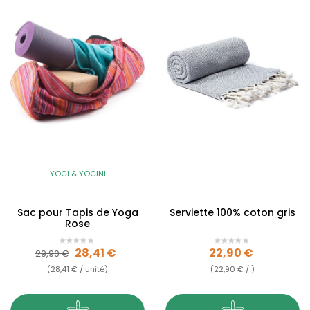
YOGI & YOGINI
Sac pour Tapis de Yoga
Serviette 100% coton gris
Rose
Prix de base
Prix
Prix
28,41 €
22,90 €
29,90 €
(28,41 € / unité)
(22,90 € / )