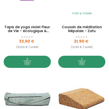
YOGI & YOGINI
Tapis de yoga violet Fleur
Coussin de méditation
de Vie – écologique &
Népalais - Zafu
antidérapant
Prix
Prix
33,50 €
21,90 €
(33,50 € / unité)
(21,90 € / unité)