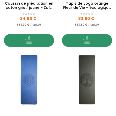
Coussin de méditation en
Tapis de yoga orange
coton gris / jaune – Zafu
Fleur de Vie – écologique
népalais
& antidérapant
Prix
Prix
34,90 €
33,50 €
(34,90 € / unité)
(33,50 € / unité)