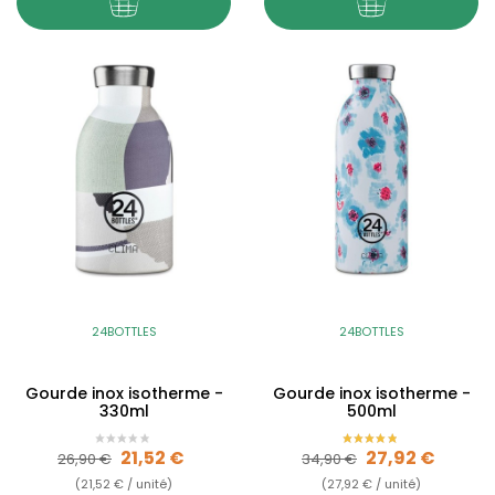
24BOTTLES
24BOTTLES
Gourde inox isotherme -
Gourde inox isotherme -
330ml
500ml
Prix de base
Prix
Prix de base
Prix
21,52 €
27,92 €
26,90 €
34,90 €
(21,52 € / unité)
(27,92 € / unité)