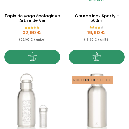
Tapis de yoga écologique
Gourde inox Sporty -
Arbre de Vie
500ml
Prix
Prix
32,90 €
19,90 €
(32,90 € / unité)
(19,90 € / unité)
RUPTURE DE STOCK