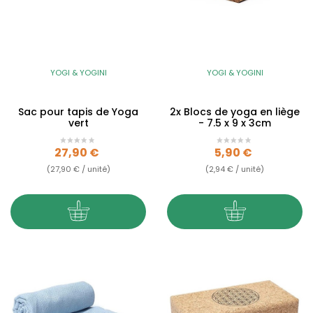
YOGI & YOGINI
YOGI & YOGINI
Sac pour tapis de Yoga
2x Blocs de yoga en liège
vert
- 7.5 x 9 x 3cm
Prix
Prix
27,90 €
5,90 €
(27,90 € / unité)
(2,94 € / unité)