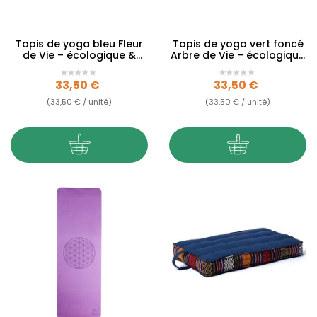
Tapis de yoga bleu Fleur
Tapis de yoga vert foncé
de Vie – écologique &
Arbre de Vie – écologique
antidérapant
& antidérapant
Prix
Prix
33,50 €
33,50 €
(33,50 € / unité)
(33,50 € / unité)