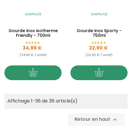
GASPAJOE
GASPAJOE
Gourde inox isotherme
Gourde inox Sporty -
Friendly - 700ml
750ml
Prix
Prix
34,99 €
22,90 €
(34,99 € / unité)
(22,90 € / unité)
Affichage 1-36 de 36 article(s)
Retour en haut
