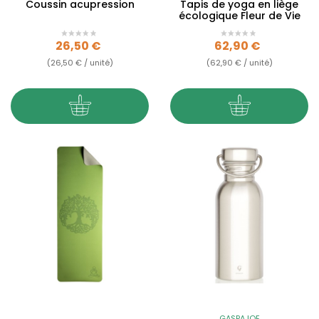
Coussin acupression
Tapis de yoga en liège
écologique Fleur de Vie
Prix
Prix
26,50 €
62,90 €
(26,50 € / unité)
(62,90 € / unité)
GASPAJOE