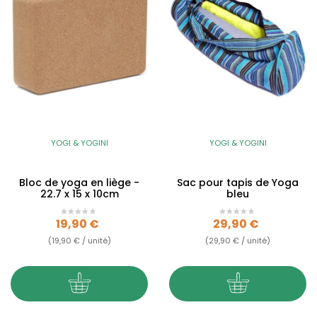
YOGI & YOGINI
YOGI & YOGINI
Bloc de yoga en liège -
Sac pour tapis de Yoga
22.7 x 15 x 10cm
bleu
Prix
Prix
19,90 €
29,90 €
(19,90 € / unité)
(29,90 € / unité)