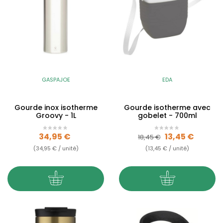
GASPAJOE
EDA
Gourde inox isotherme
Gourde isotherme avec
Groovy - 1L
gobelet - 700ml
Prix
Prix de base
Prix
34,95 €
13,45 €
18,45 €
(34,95 € / unité)
(13,45 € / unité)