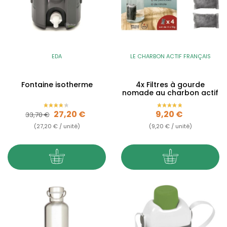
EDA
LE CHARBON ACTIF FRANÇAIS
Fontaine isotherme
4x Filtres à gourde
nomade au charbon actif
Prix de base
Prix
Prix
27,20 €
9,20 €
33,70 €
(27,20 € / unité)
(9,20 € / unité)