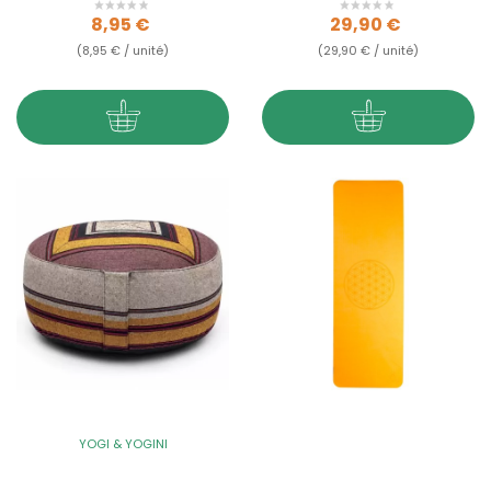
Prix
Prix
8,95 €
29,90 €
(8,95 € / unité)
(29,90 € / unité)
YOGI & YOGINI