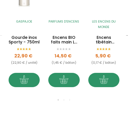
GASPAJOE
PARFUMS D'ENCENS
LES ENCENS DU
MONDE
Gourde inox
Encens BIO
Encens
Sporty - 750ml
faits main Le
tibétain
For Intérieur -
Méditation
Méditation
Prix
Prix
Prix
22,90 €
14,50 €
5,90 €
(22,90 € / unité)
(1,45 € / bâton)
(0,17 € / bâton)