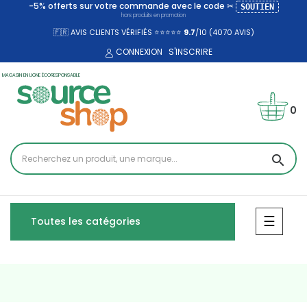
-5% offerts sur votre commande avec le code ✂
SOUTIEN
hors produits en promotion
🇫🇷 AVIS CLIENTS VÉRIFIÉS ⭐⭐⭐⭐⭐
9.7
/10 (4070
AVIS)
CONNEXION
S'INSCRIRE
MAGASIN EN LIGNE ÉCORESPONSABLE
0
search
Bascul
☰
Toutes les catégories