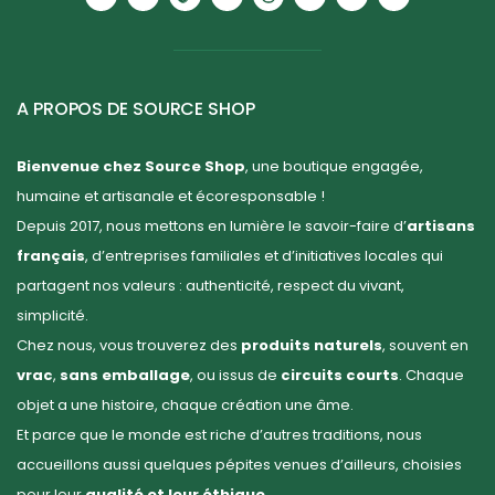
A PROPOS DE SOURCE SHOP
Bienvenue chez Source Shop
, une boutique engagée,
humaine et artisanale et écoresponsable !
Depuis 2017, nous mettons en lumière le savoir-faire d’
artisans
français
, d’entreprises familiales et d’initiatives locales qui
partagent nos valeurs : authenticité, respect du vivant,
simplicité.
Chez nous, vous trouverez des
produits naturels
, souvent en
vrac
,
sans emballage
, ou issus de
circuits courts
. Chaque
objet a une histoire, chaque création une âme.
Et parce que le monde est riche d’autres traditions, nous
accueillons aussi quelques pépites venues d’ailleurs, choisies
pour leur
qualité et leur éthique
.