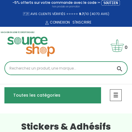
-5% offerts sur votre commande avec le code ✂
SOUTIEN
hors produits en promotion
🇫🇷 AVIS CLIENTS VÉRIFIÉS ⭐⭐⭐⭐⭐
9.7
/10 (4070
AVIS)
CONNEXION
S'INSCRIRE
MAGASIN EN LIGNE ÉCORESPONSABLE
0
search
Bascul
☰
Toutes les catégories
Stickers & Adhésifs