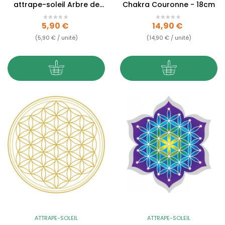
attrape-soleil Arbre de
Chakra Couronne - 18cm
Vie - 14cm
Prix
Prix
5,90 €
14,90 €
(5,90 € / unité)
(14,90 € / unité)
ATTRAPE-SOLEIL
ATTRAPE-SOLEIL