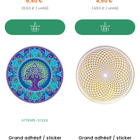
Prix
Prix
6,50 €
4,50 €
(6,50 € / unité)
(4,50 € / unité)
ATTRAPE-SOLEIL
Grand adhésif / sticker
Grand adhésif / sticker