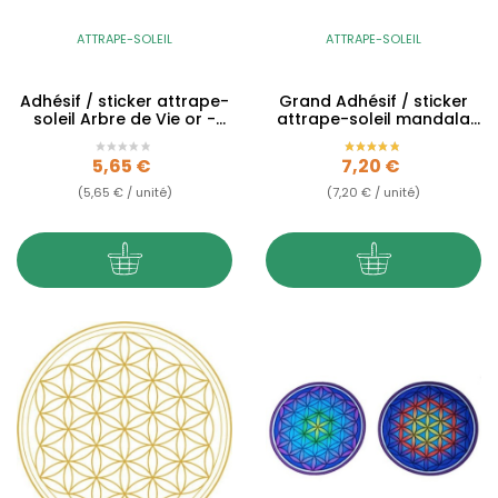
ATTRAPE-SOLEIL
ATTRAPE-SOLEIL
Adhésif / sticker attrape-
Grand Adhésif / sticker
soleil Arbre de Vie or -
attrape-soleil mandala
10.5cm
Sunburst - 14cm
Prix
Prix
5,65 €
7,20 €
(5,65 € / unité)
(7,20 € / unité)