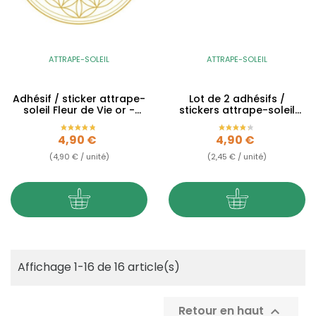
ATTRAPE-SOLEIL
ATTRAPE-SOLEIL
Adhésif / sticker attrape-
Lot de 2 adhésifs /
soleil Fleur de Vie or -
stickers attrape-soleil
11.7cm
Fleur de Vie - 6cm
Prix
Prix
4,90 €
4,90 €
(4,90 € / unité)
(2,45 € / unité)
Affichage 1-16 de 16 article(s)
Retour en haut
