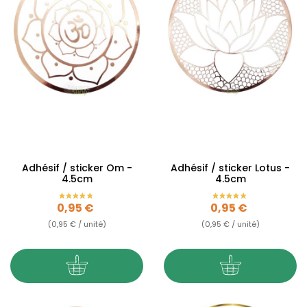
Adhésif / sticker Om -
Adhésif / sticker Lotus -
4.5cm
4.5cm
Prix
Prix
0,95 €
0,95 €
(0,95 € / unité)
(0,95 € / unité)