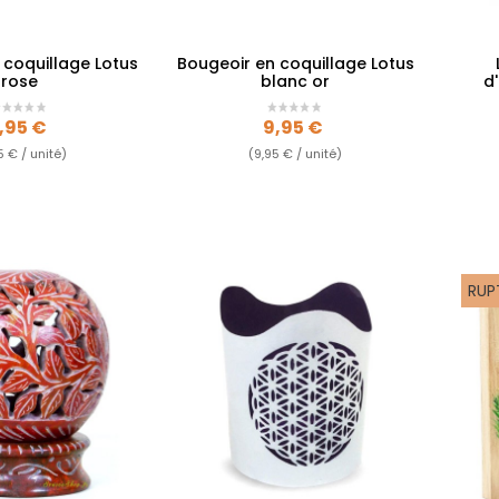
 coquillage Lotus
Bougeoir en coquillage Lotus
rose
blanc or
d
rix
Prix
,95 €
9,95 €
5 € / unité)
(9,95 € / unité)
RUP