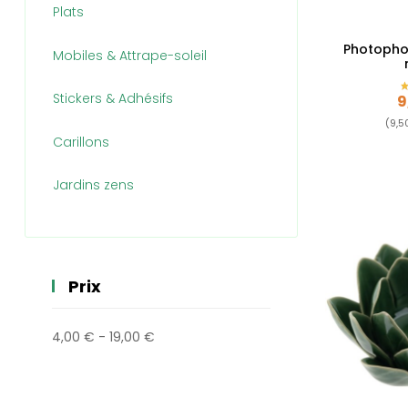
Plats
Photopho
Mobiles & Attrape-soleil
Stickers & Adhésifs
P
9
(9,5
Carillons
Jardins zens
Prix
4,00 € - 19,00 €