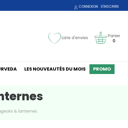
CONNEXION
S'INSCRIRE
Panier
Liste d'envies
0
URVEDA
LES NOUVEAUTÉS DU MOIS
PROMO
nternes
geoirs & lanternes