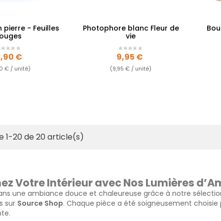
 pierre - Feuilles
Photophore blanc Fleur de
Bou
rouges
vie
ix
Prix
5,90 €
9,95 €
0 € / unité)
(9,95 € / unité)
e 1-20 de 20 article(s)
nez Votre Intérieur avec Nos Lumières d’
ans une ambiance douce et chaleureuse grâce à notre sélecti
s sur
Source Shop
. Chaque pièce a été soigneusement choisie 
te.