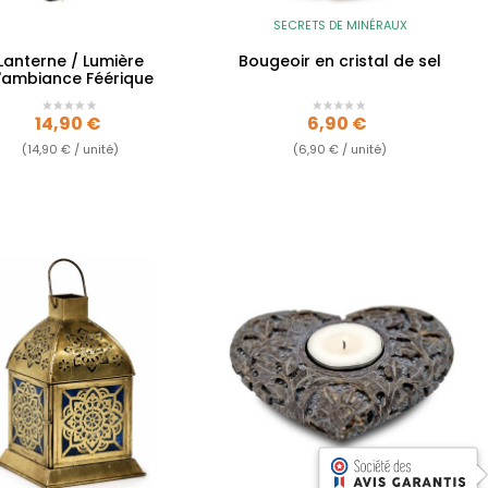
SECRETS DE MINÉRAUX
Lanterne / Lumière
Bougeoir en cristal de sel
'ambiance Féérique
Prix
Prix
14,90 €
6,90 €
(14,90 € / unité)
(6,90 € / unité)