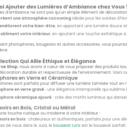
i Ajouter des Lumières d’Ambiance chez Vous ?
res d’ambiance ne sont pas qu’un simple élément de décoration
 créent une atmosphère cocooning
idéale pour les soirées d’h
 améliorent votre bien-être
, en apportant une lumière douce et 
 subliment votre intérieur
, en ajoutant une touche esthétique à
ant photophores, bougeoirs et autres accessoires, vous pourrez 
èce.
lection Qui Allie Éthique et Élégance
rce Shop
, nous avons à cœur de vous proposer des produits issu
décoration durable et respectueuse de l’environnement. Voici ce
ophores en Verre et Céramique
phores sont parfaits pour diffuser une lumière tamisée tout en 
phore en verre gravé
: une élégance intemporelle qui sublime 
ophore céramique ajouré
: crée des motifs lumineux qui dansen
oirs en Bois, Cristal ou Métal
une touche rustique ou moderne à votre intérieur :
oirs en bois
: chaleureux et authentiques, parfaits pour une dé
es de nous dans le Jura, le
bougeoir Lynx
est le bougeoir parfait 