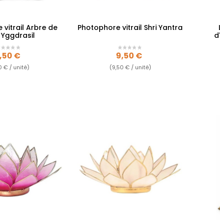
vitrail Arbre de
Photophore vitrail Shri Yantra
 Yggdrasil
d
rix
Prix
,50 €
9,50 €
0 € / unité)
(9,50 € / unité)