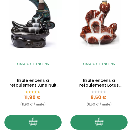
CASCADE D'ENCENS
CASCADE D'ENCENS
Brûle encens à
Brûle encens à
refoulement Lune Nuit
refoulement Lotus
Mystique en céramique -
Cascade en céramique -
Backflow
Backflow
Prix
Prix
11,90 €
8,50 €
(11,90 € / unité)
(8,50 € / unité)