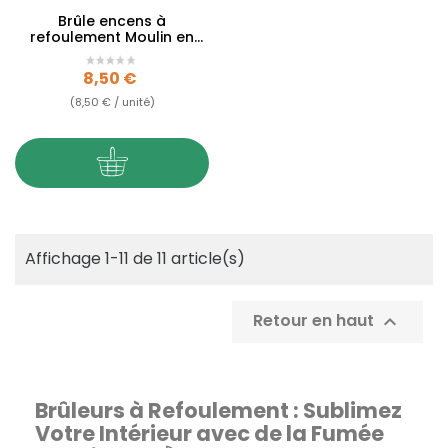
Brûle encens à
refoulement Moulin en
céramique - Backflow
Prix
8,50 €
(8,50 € / unité)
Affichage 1-11 de 11 article(s)
Retour en haut

Brûleurs à Refoulement : Sublimez
Votre Intérieur avec de la Fumée