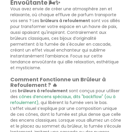
Envoûtante 🌬️✨
Vous avez envie de créer une atmosphère zen et
relaxante, où chaque effluve de parfum transporte
vos sens ? Les
brûleurs à refoulement
sont vos alliés
pour transformer votre espace en un havre de paix,
aussi apaisant qu'inspirant. Contrairement aux
brûleurs classiques, ces bijoux d’originalité
permettent à la fumée de s'écouler en cascade,
créant un effet visuel enchanteur qui sublime
instantanément l’ambiance. Focus sur cette
tendance envoûtante qui allie relaxation, esthétique
et mysticisme.
Comment Fonctionne un Brûleur à
Refoulement ? 🔥
Les
brûleurs à refoulement
sont conçus pour utiliser
des
cônes d’encens spéciaux, dits "backflow" (ou à
refoulement)
, qui libèrent la fumée vers le bas.
L’effet visuel s’explique par une composition unique
de ces cônes, dont la fumée est plus dense que celle
des encens classiques. Lorsque vous allumez un cône
et le placez au sommet du brûleur, la fumée s’écoule
lentement, imitant une cascade ou des nuages