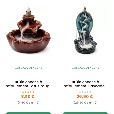
CASCADE D'ENCENS
CASCADE D'ENCENS
Brûle encens à
Brûle encens à
refoulement Lotus rouge
refoulement Cascade -
en céramique - Backflow
Backflow
Prix
Prix
8,50 €
26,90 €
(8,50 € / unité)
(26,90 € / unité)