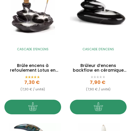
CASCADE D'ENCENS
CASCADE D'ENCENS
Brûle encens à
Brûleur d’encens
refoulement Lotus en
backflow en céramique
céramique - Backflow
noire – Galets zen à
cascade...
Prix
Prix
7,30 €
7,90 €
(7,30 € / unité)
(7,90 € / unité)