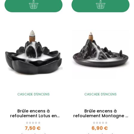
CASCADE D'ENCENS
CASCADE D'ENCENS
Brûle encens à
Brûle encens à
refoulement Lotus en
refoulement Montagne -
céramique - Backflow
Backflow
Prix
Prix
7,50 €
6,90 €