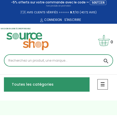
-5% offerts sur votre commande avec le code ✂
SOUTIEN
hors produits en promotion
🇫🇷 AVIS CLIENTS VÉRIFIÉS ⭐⭐⭐⭐⭐
9.7
/10 (4072
AVIS)
CONNEXION
S'INSCRIRE
MAGASIN EN LIGNE ÉCORESPONSABLE
0
search
Bascul
☰
Toutes les catégories