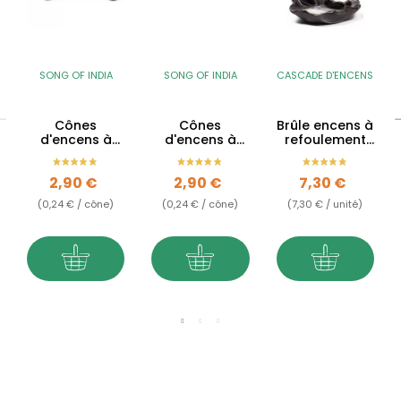
SONG OF INDIA
SONG OF INDIA
CASCADE D'ENCENS
Cônes
Cônes
Brûle encens à
d'encens à
d'encens à
refoulement
refoulement
refoulement
Lotus en
Sang Dragon -
Santal -
céramique -
Prix
Prix
Prix
2,90 €
2,90 €
7,30 €
Backflow
Backflow
Backflow
(0,24 € / cône)
(0,24 € / cône)
(7,30 € / unité)