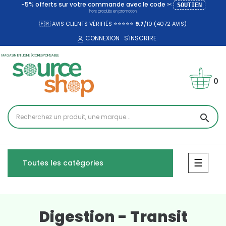
-5% offerts sur votre commande avec le code ✂
SOUTIEN
hors produits en promotion
🇫🇷 AVIS CLIENTS VÉRIFIÉS ⭐⭐⭐⭐⭐
9.7
/10 (4072
AVIS)
CONNEXION
S'INSCRIRE
MAGASIN EN LIGNE ÉCORESPONSABLE
0
search
Bascul
☰
Toutes les catégories
Digestion - Transit