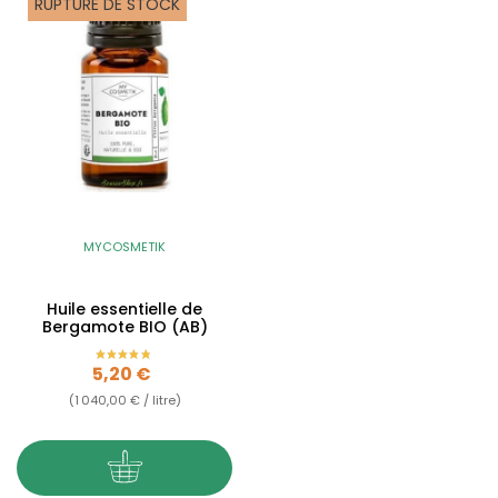
RUPTURE DE STOCK
MYCOSMETIK
Huile essentielle de
Bergamote BIO (AB)
Prix
5,20 €
(1 040,00 € / litre)