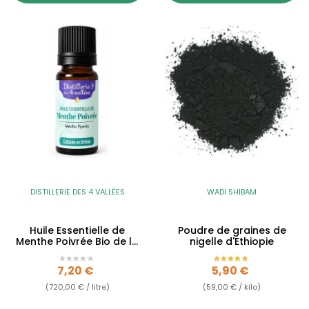
DISTILLERIE DES 4 VALLÉES
WADI SHIBAM
Huile Essentielle de
Poudre de graines de
Menthe Poivrée Bio de la
nigelle d'Ethiopie
Drôme
Prix
Prix
7,20 €
5,90 €
(720,00 € / litre)
(59,00 € / kilo)