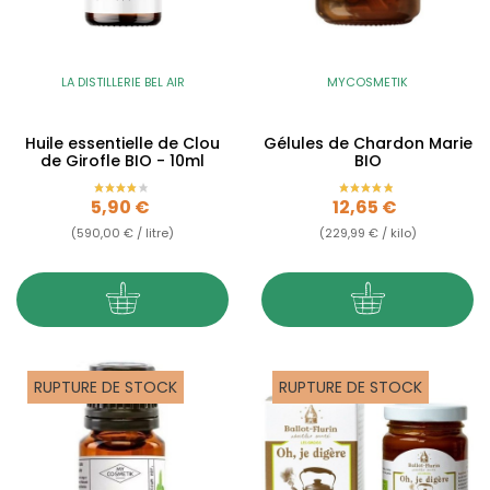
LA DISTILLERIE BEL AIR
MYCOSMETIK
Huile essentielle de Clou
Gélules de Chardon Marie
de Girofle BIO - 10ml
BIO
Prix
Prix
5,90 €
12,65 €
(590,00 € / litre)
(229,99 € / kilo)
RUPTURE DE STOCK
RUPTURE DE STOCK