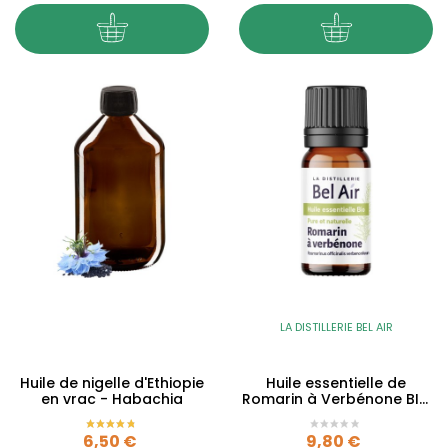
LA DISTILLERIE BEL AIR
Huile de nigelle d'Ethiopie
Huile essentielle de
en vrac - Habachia
Romarin à Verbénone BIO
- 10ml
Prix
Prix
6,50 €
9,80 €