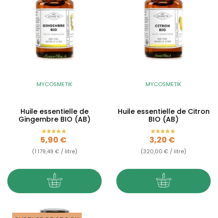
MYCOSMETIK
MYCOSMETIK
Huile essentielle de
Huile essentielle de Citron
Gingembre BIO (AB)
BIO (AB)
Prix
Prix
5,90 €
3,20 €
(1 179,49 € / litre)
(320,00 € / litre)