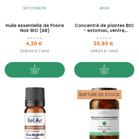
MYCOSMETIK
ARGIA
Huile essentielle de Poivre
Concentré de plantes BIO
Noir BIO (AB)
- estomac, ventre,
système digestif -...
Prix
Prix
4,20 €
20,90 €
(840,00 € / litre)
(418,00 € / litre)
RUPTURE DE STOCK