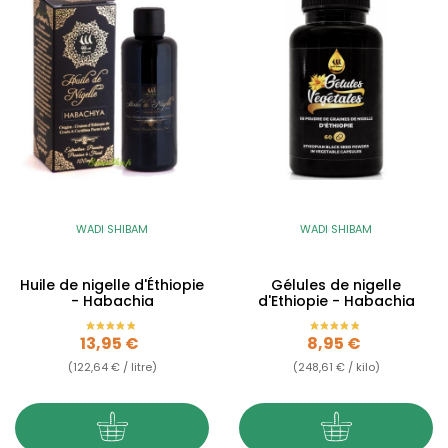
WADI SHIBAM
WADI SHIBAM
Huile de nigelle d'Éthiopie
Gélules de nigelle
- Habachia
d'Ethiopie - Habachia
Prix
Prix
13,95 €
8,95 €
(122,64 € / litre)
(248,61 € / kilo)