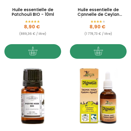
Huile essentielle de
Huile essentielle de
Patchouli BIO - 10ml
Cannelle de Ceylan
Écorce BIO - 5ml
Prix
Prix
8,90 €
8,90 €
(889,36 € / litre)
(1 778,73 € / litre)