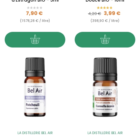
d'Estragon BIO - 5ml
Douce BIO - 10ml
Prix
Prix de base
Prix
7,90 €
3,99 €
4,20 €
(1 578,28 € / litre)
(398,90 € / litre)
LA DISTILLERIE BEL AIR
LA DISTILLERIE BEL AIR