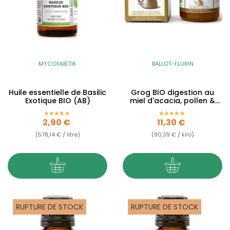
MYCOSMETIK
BALLOT-FLURIN
Huile essentielle de Basilic
Grog BIO digestion au
Exotique BIO (AB)
miel d'acacia, pollen &
menthe poivrée "Oh,...
Prix
Prix
2,90 €
11,30 €
(578,14 € / litre)
(90,39 € / kilo)
RUPTURE DE STOCK
RUPTURE DE STOCK