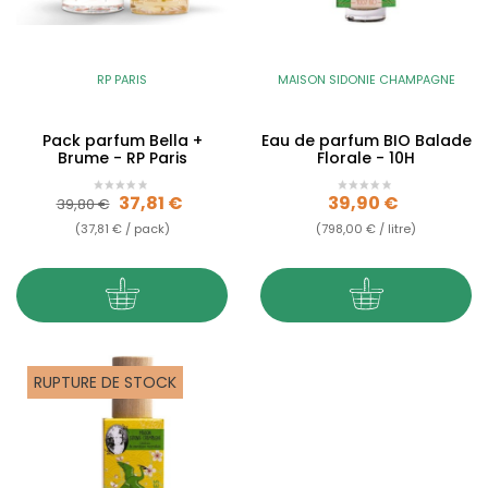
RP PARIS
MAISON SIDONIE CHAMPAGNE
Pack parfum Bella +
Eau de parfum BIO Balade
Brume - RP Paris
Florale - 10H
Prix de base
Prix
Prix
37,81 €
39,90 €
39,80 €
(37,81 € / pack)
(798,00 € / litre)
RUPTURE DE STOCK