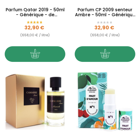
Parfum Qatar 2019 - 50ml
Parfum CP 2009 senteur
- Générique - de
Ambre - 50ml - Générique
Collection Privée
- Collection Privée
Prix
Prix
32,90 €
32,90 €
(658,00 € / litre)
(658,00 € / litre)