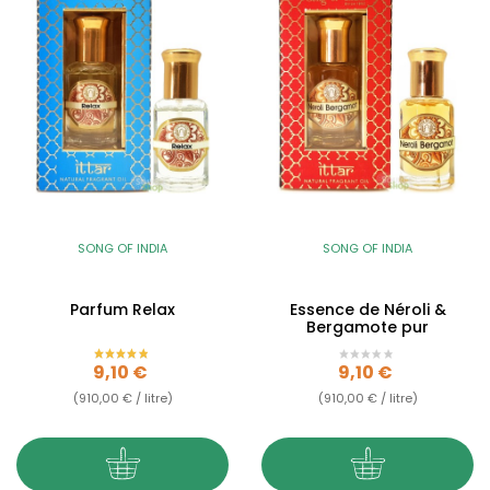
SONG OF INDIA
SONG OF INDIA
Parfum Relax
Essence de Néroli &
Bergamote pur
Prix
Prix
9,10 €
9,10 €
(910,00 € / litre)
(910,00 € / litre)