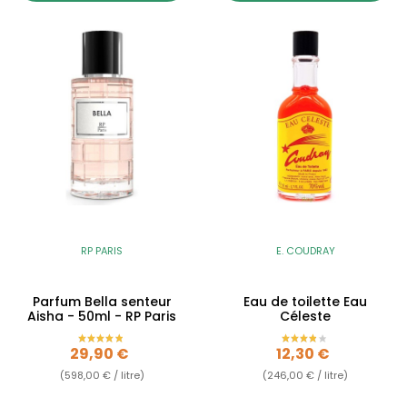
RP PARIS
E. COUDRAY
Parfum Bella senteur
Eau de toilette Eau
Aisha - 50ml - RP Paris
Céleste
Prix
Prix
29,90 €
12,30 €
(598,00 € / litre)
(246,00 € / litre)