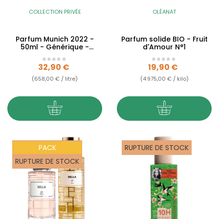
COLLECTION PRIVÉE
OLÉANAT
Parfum Munich 2022 -
Parfum solide BIO - Fruit
50ml - Générique -
d'Amour N°1
Collection Privée
Prix
Prix
32,90 €
19,90 €
(658,00 € / litre)
(4 975,00 € / kilo)
PACK
RUPTURE DE STOCK
RUPTURE DE STOCK