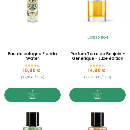
LUXE ÉDITION
Eau de cologne Florida
Parfum Terre de Benjoin -
Water
Générique - Luxe édition
Prix
Prix
10,90 €
14,90 €
(49,31 € / litre)
(298,00 € / litre)