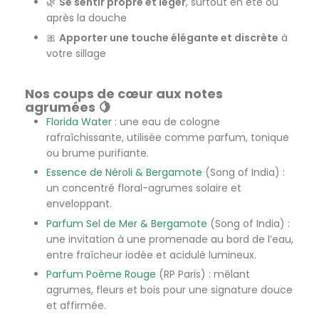
🌿
Se sentir propre et léger
, surtout en été ou
après la douche
🎀
Apporter une touche élégante et discrète
à
votre sillage
Nos coups de cœur aux notes
agrumées 🍋
Florida Water
: une eau de cologne
rafraîchissante, utilisée comme parfum, tonique
ou brume purifiante.
Essence de Néroli & Bergamote
(Song of India) :
un concentré floral-agrumes solaire et
enveloppant.
Parfum Sel de Mer & Bergamote
(Song of India) :
une invitation à une promenade au bord de l’eau,
entre fraîcheur iodée et acidulé lumineux.
Parfum Poème Rouge
(RP Paris) : mêlant
agrumes, fleurs et bois pour une signature douce
et affirmée.