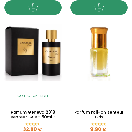
COLLECTION PRIVÉE
Parfum Geneva 2013
Parfum roll-on senteur
senteur Gris - 50ml -
Gris
Générique - Collection
Privée
Prix
Prix
32,90 €
9,90 €