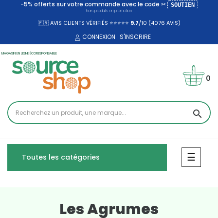
-5% offerts sur votre commande avec le code ✂
SOUTIEN
hors produits en promotion
🇫🇷 AVIS CLIENTS VÉRIFIÉS ⭐⭐⭐⭐⭐
9.7
/10 (4076
AVIS)
CONNEXION
S'INSCRIRE
MAGASIN EN LIGNE ÉCORESPONSABLE
0
search
Bascul
☰
Toutes les catégories
Les Agrumes