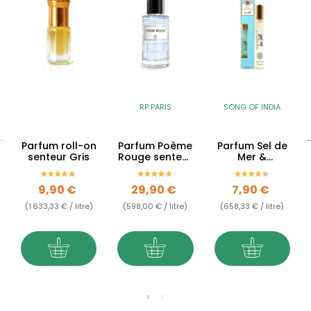
RP PARIS
SONG OF INDIA
Parfum roll-on
Parfum Poème
Parfum Sel de
senteur Gris
Rouge senteur
Mer &
Gris - 50ml -
Bergamote -
RP Paris
12ml
Prix
Prix
Prix
9,90 €
29,90 €
7,90 €
(1 633,33 € / litre)
(598,00 € / litre)
(658,33 € / litre)