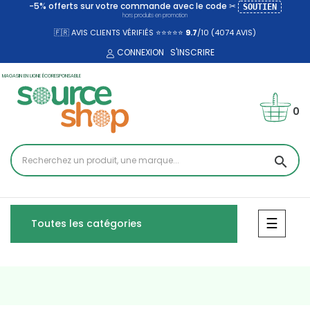
-5% offerts sur votre commande avec le code ✂
SOUTIEN
hors produits en promotion
🇫🇷 AVIS CLIENTS VÉRIFIÉS ⭐⭐⭐⭐⭐
9.7
/10 (4074
AVIS)
CONNEXION
S'INSCRIRE
MAGASIN EN LIGNE ÉCORESPONSABLE
0
search
Bascul
☰
Toutes les catégories