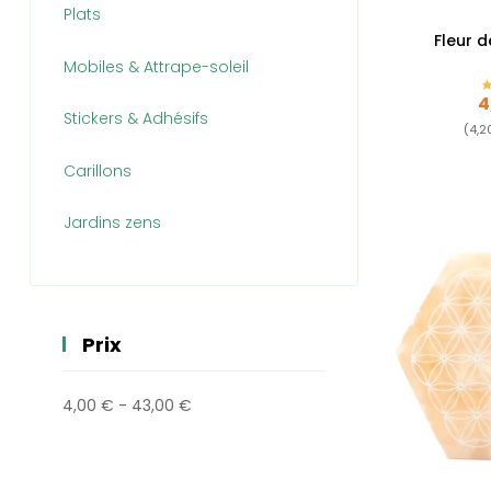
Plats
Fleur d
Mobiles & Attrape-soleil
P
4
Stickers & Adhésifs
(4,2
Carillons
Jardins zens
Prix
4,00 € - 43,00 €