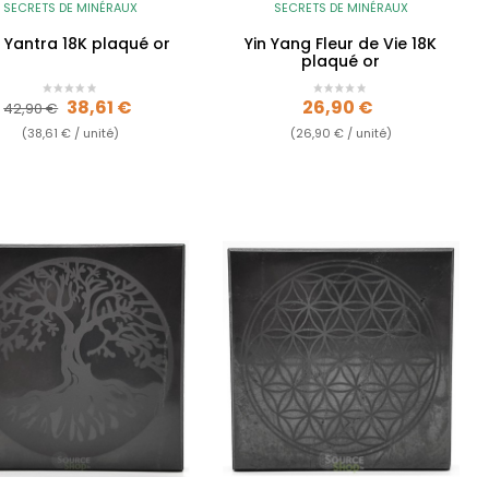
SECRETS DE MINÉRAUX
SECRETS DE MINÉRAUX
i Yantra 18K plaqué or
Yin Yang Fleur de Vie 18K
plaqué or
Prix de base
Prix
Prix
38,61 €
26,90 €
42,90 €
(38,61 € / unité)
(26,90 € / unité)