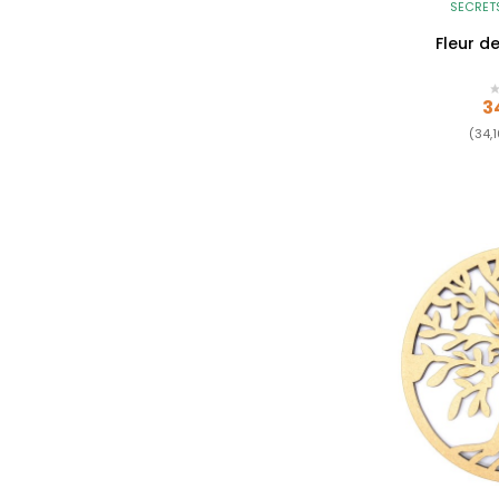
SECRET
Fleur de
Pr
3
(34,1