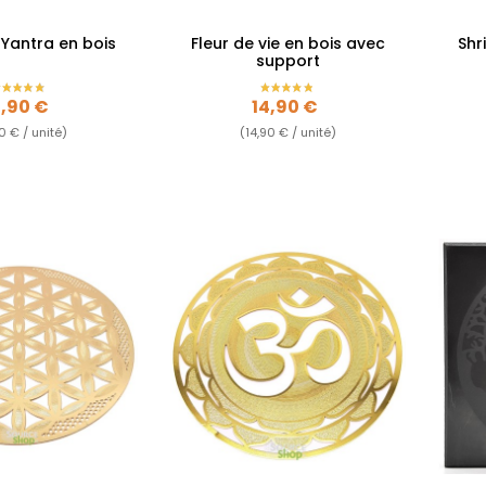
Yantra en bois
Fleur de vie en bois avec
Shr
support
ix
Prix
2,90 €
14,90 €
0 € / unité)
(14,90 € / unité)