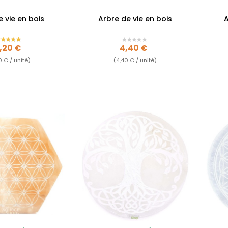
e vie en bois
Arbre de vie en bois
A
rix
Prix
,20 €
4,40 €
0 € / unité)
(4,40 € / unité)