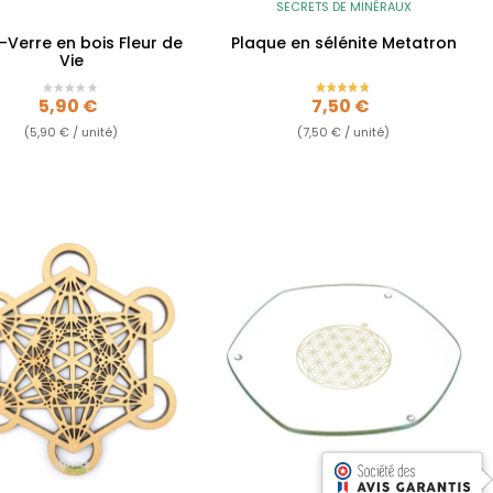
SECRETS DE MINÉRAUX
-Verre en bois Fleur de
Plaque en sélénite Metatron
Vie
Prix
Prix
5,90 €
7,50 €
(5,90 € / unité)
(7,50 € / unité)