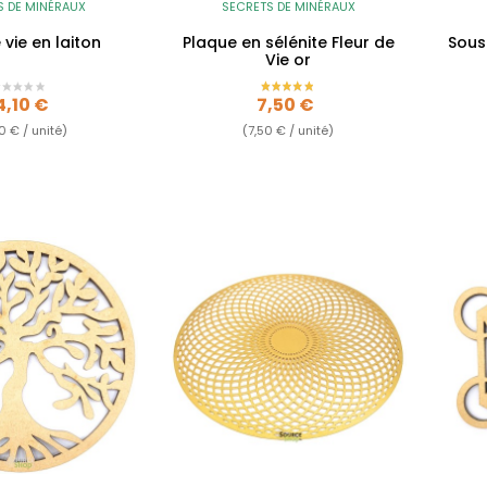
S DE MINÉRAUX
SECRETS DE MINÉRAUX
 vie en laiton
Plaque en sélénite Fleur de
Sous
Vie or
ix
Prix
4,10 €
7,50 €
0 € / unité)
(7,50 € / unité)