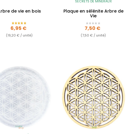
SECRETS DE MINÉRAUX
rbre de vie en bois
Plaque en sélénite Arbre de
Vie
Prix
Prix
6,95 €
7,50 €
(19,20 € / unité)
(7,50 € / unité)