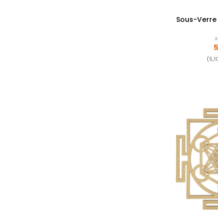
Sous-Verre 
P
5
(5,1