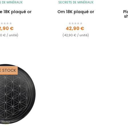
S DE MINÉRAUX
SECRETS DE MINÉRAUX
ie 18K plaqué or
Om 18K plaqué or
Pl
s
ix
Prix
2,90 €
42,90 €
0 € / unité)
(42,90 € / unité)
E STOCK