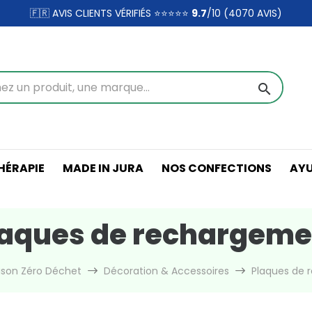
🇫🇷 AVIS CLIENTS VÉRIFIÉS ⭐⭐⭐⭐⭐
9.7
/10 (4070
AVIS)
search
ÉRAPIE
MADE IN JURA
NOS CONFECTIONS
AY
laques de rechargeme
ison Zéro Déchet
Décoration & Accessoires
Plaques de