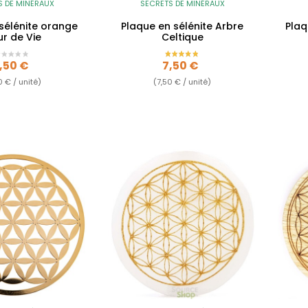
S DE MINÉRAUX
SECRETS DE MINÉRAUX
sélénite orange
Plaque en sélénite Arbre
Plaq
ur de Vie
Celtique
rix
Prix
,50 €
7,50 €
0 € / unité)
(7,50 € / unité)