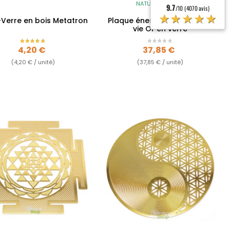
NATURE'S DESIGN
9.7
/10 (4070 avis)
★★★★★
Verre en bois Metatron
Plaque énergisante Fleur de
vie Or en verre
Prix
Prix
4,20 €
37,85 €
(4,20 € / unité)
(37,85 € / unité)