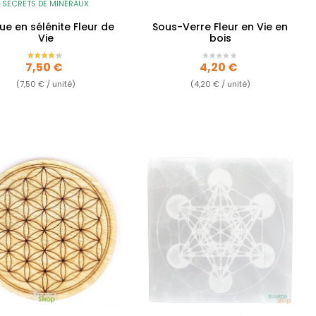
SECRETS DE MINÉRAUX
ue en sélénite Fleur de
Sous-Verre Fleur en Vie en
Vie
bois
Prix
Prix
7,50 €
4,20 €
(7,50 € / unité)
(4,20 € / unité)