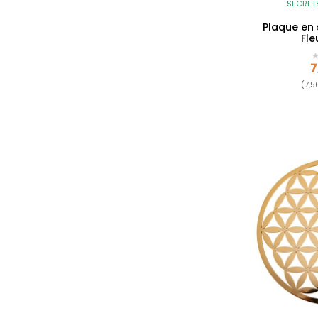
SECRET
Plaque en 
Fle
P
7
(7,5