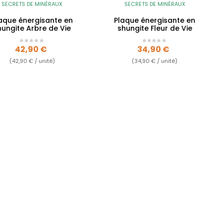
SECRETS DE MINÉRAUX
SECRETS DE MINÉRAUX
aque énergisante en
Plaque énergisante en
hungite Arbre de Vie
shungite Fleur de Vie
Prix
Prix
42,90 €
34,90 €
(42,90 € / unité)
(34,90 € / unité)