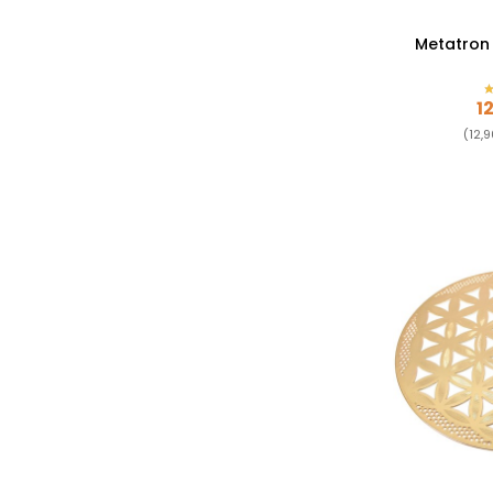
Metatron 
Pr
1
(12,9