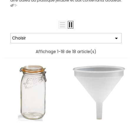
dire adieu au plastique jetable et aux contenants douteux.
🌿✨

Choisir
Affichage 1-18 de 18 article(s)