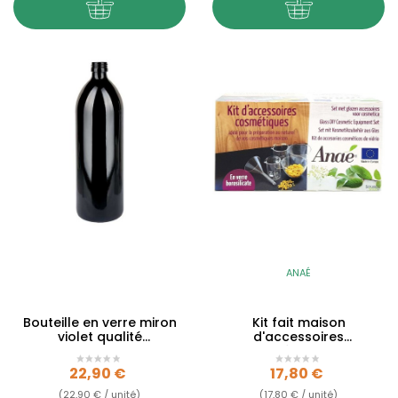
ANAÉ
Bouteille en verre miron
Kit fait maison
violet qualité
d'accessoires
pharmaceutique
cosmétiques DIY
Prix
Prix
22,90 €
17,80 €
(22,90 € / unité)
(17,80 € / unité)