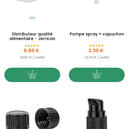
EDA
Distributeur qualité
Pompe spray + capuchon
alimentaire - Jerrican
Prix
Prix
9,90 €
2,30 €
(9,90 € / unité)
(2,30 € / unité)