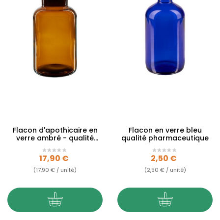
Flacon d'apothicaire en
Flacon en verre bleu
verre ambré - qualité
qualité pharmaceutique
pharmaceutique
Prix
Prix
17,90 €
2,50 €
(17,90 € / unité)
(2,50 € / unité)