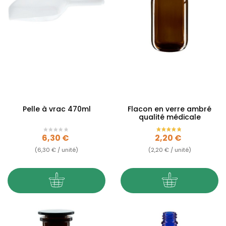
Pelle à vrac 470ml
Flacon en verre ambré
qualité médicale
Prix
Prix
6,30 €
2,20 €
(6,30 € / unité)
(2,20 € / unité)