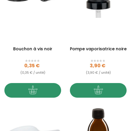
Bouchon à vis noir
Pompe vaporisatrice noire
Prix
Prix
0,35 €
3,90 €
(0,35 € / unité)
(3,90 € / unité)