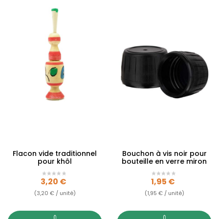
Flacon vide traditionnel
Bouchon à vis noir pour
pour khôl
bouteille en verre miron
Prix
Prix
3,20 €
1,95 €
(3,20 € / unité)
(1,95 € / unité)