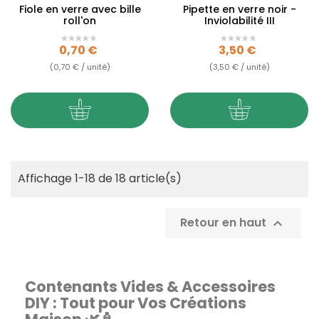
Fiole en verre avec bille
Pipette en verre noir -
roll'on
Inviolabilité III
Prix
Prix
0,70 €
3,50 €
(0,70 € / unité)
(3,50 € / unité)
Affichage 1-18 de 18 article(s)
Retour en haut

Contenants Vides & Accessoires
DIY : Tout pour Vos Créations