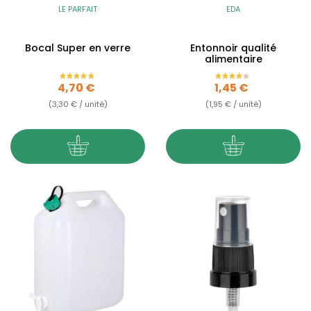
LE PARFAIT
EDA
Bocal Super en verre
Entonnoir qualité
alimentaire
Prix
Prix
4,70 €
1,45 €
(3,30 € / unité)
(1,95 € / unité)