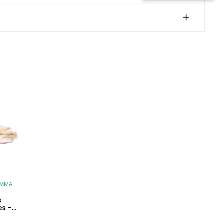
EMMA
s
s -
is