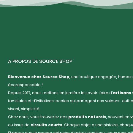
A PROPOS DE SOURCE SHOP
Bienvenue chez Source Shop
, une boutique engagée, humaine
écoresponsable !
Depuis 2017, nous mettons en lumière le savoir-faire d’
artisans 
familiales et d’initiatives locales qui partagent nos valeurs : auth
vivant, simplicité.
Chez nous, vous trouverez des
produits naturels
, souvent en
v
ou issus de
circuits courts
. Chaque objet a une histoire, chaq
Et parce que le monde est riche d’autres traditions, nous accuei