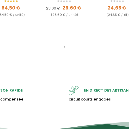
Prix
Prix de base
Prix
Prix
64,50 €
26,60 €
24,65 €
28,00 €
64,50 € / unité)
(26,60 € / unité)
(24,65 € / kit)
ISON RAPIDE
EN DIRECT DES ARTISAN
& compensée
circuit courts engagés