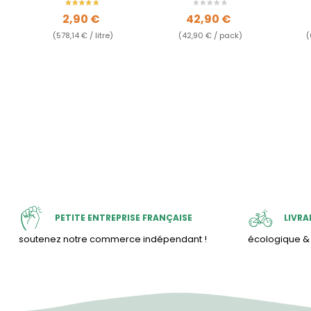
Prix
Prix
2,90 €
42,90 €
(578,14 € / litre)
(42,90 € / pack)
(
PETITE ENTREPRISE FRANÇAISE
LIVRA
soutenez notre commerce indépendant !
écologique 