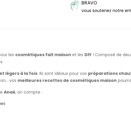
BRAVO
vous soutenez notre en
our les
cosmétiques fait maison
et les
DIY
! Composé de
deu
s.
et légers à la fois
. Ils sont idéaux pour vos
préparations chauf
n... vos
meilleures recettes de cosmétiques maison
pourro
e
Anaé
, on compte :
ues