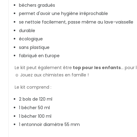
béchers gradués
permet d'avoir une hygiène irréprochable
se nettoie facilement, passe même au lave-vaisselle
durable
écologique
sans plastique
fabriqué en Europe
Le kit peut également être
top pour les enfants
... pou
☺️ Jouez aux chimistes en famille !
Le kit comprend :
2 bols de 120 ml
1 bécher 50 ml
1 bécher 100 ml
1 entonnoir diamètre 55 mm