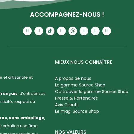
ACCOMPAGNEZ-NOUS !
MIEUX NOUS CONNAÎTRE
 et artisanale et
A propos de nous
La gamme Source Shop
Où trouver la gamme Source Shop
français
, d’entreprises
Presse & Partenaires
enticité, respect du
Avis Clients
Le mag' Source Shop
rac
,
sans emballage
,
ue création une âme.
NOS VALEURS
llons aussi quelques