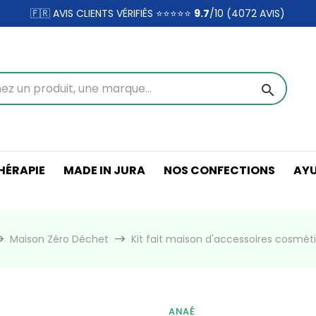
🇫🇷 AVIS CLIENTS VÉRIFIÉS ⭐⭐⭐⭐⭐
9.7
/10 (4072
AVIS)
search
ÉRAPIE
MADE IN JURA
NOS CONFECTIONS
AY
Maison Zéro Déchet
Kit fait maison d'accessoires cosmét
ANAÉ