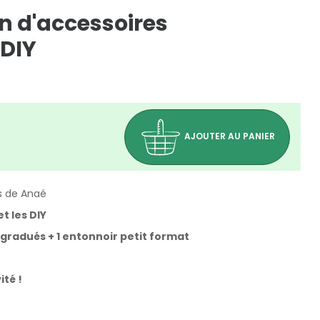
on d'accessoires
DIY
AJOUTER AU PANIER
s de Anaé
et les DIY
 gradués + 1 entonnoir petit format
ité !