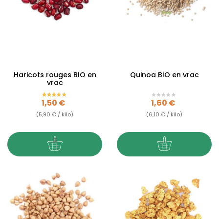
Haricots rouges BIO en
Quinoa BIO en vrac
vrac
Prix
Prix
1,50 €
1,60 €
(5,90 € / kilo)
(6,10 € / kilo)