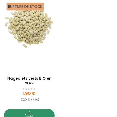
RUPTURE DE STOCK
Flageolets verts BIO en
vrac
Prix
1,90 €
(7,20 € / kilo)