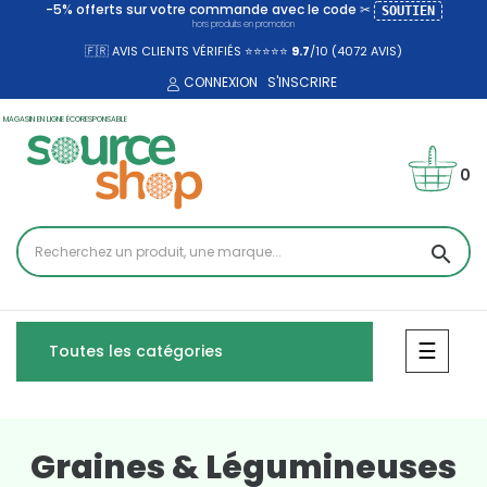
-5% offerts sur votre commande avec le code ✂
SOUTIEN
hors produits en promotion
🇫🇷 AVIS CLIENTS VÉRIFIÉS ⭐⭐⭐⭐⭐
9.7
/10 (4072
AVIS)
CONNEXION
S'INSCRIRE
MAGASIN EN LIGNE ÉCORESPONSABLE
0
search
Bascul
☰
Toutes les catégories
Graines & Légumineuses