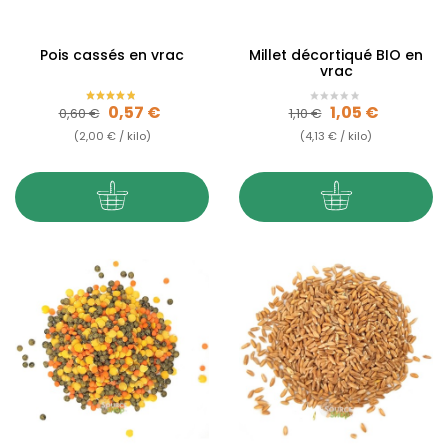
Pois cassés en vrac
Millet décortiqué BIO en
vrac
Prix de base
Prix
Prix de base
Prix
0,57 €
1,05 €
0,60 €
1,10 €
(2,00 € / kilo)
(4,13 € / kilo)