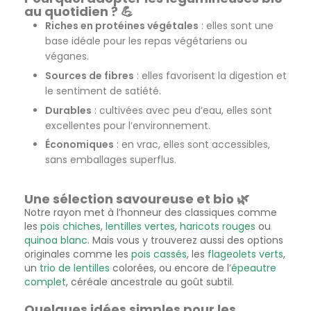
au quotidien ? 💪
Riches en protéines végétales
: elles sont une
base idéale pour les repas végétariens ou
véganes.
Sources de fibres
: elles favorisent la digestion et
le sentiment de satiété.
Durables
: cultivées avec peu d’eau, elles sont
excellentes pour l’environnement.
Économiques
: en vrac, elles sont accessibles,
sans emballages superflus.
Une sélection savoureuse et bio 🌿
Notre rayon met à l’honneur des classiques comme
les
pois chiches
,
lentilles vertes
,
haricots rouges
ou
quinoa blanc
. Mais vous y trouverez aussi des options
originales comme les
pois cassés
, les
flageolets verts
,
un
trio de lentilles
colorées, ou encore de l’
épeautre
complet
, céréale ancestrale au goût subtil.
Quelques idées simples pour les