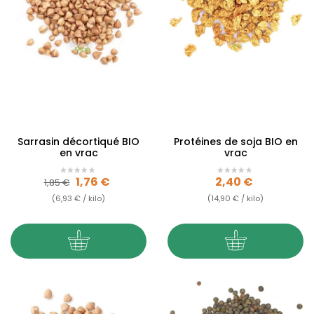
Sarrasin décortiqué BIO
Protéines de soja BIO en
en vrac
vrac
Prix de base
Prix
Prix
1,76 €
2,40 €
1,85 €
(6,93 € / kilo)
(14,90 € / kilo)