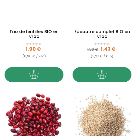
Trio de lentilles BIO en
Epeautre complet BIO en
vrac
vrac
Prix
Prix de base
Prix
1,90 €
1,43 €
1,50 €
(6,90 € / kilo)
(5,27 € / kilo)