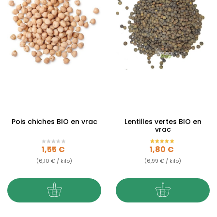
Pois chiches BIO en vrac
Lentilles vertes BIO en
vrac
Prix
Prix
1,55 €
1,80 €
(6,10 € / kilo)
(6,99 € / kilo)