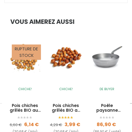
VOUS AIMEREZ AUSSI
RUPTURE DE
STOCK
CHICHE!
CHICHE!
DE BUYER
Pois chiches
Pois chiches
Poêle
grillés BIO aux
grillés BIO au
paysanne
Herbes de
curry en vrac
Minéral B en
Provence en
acier
Prix de base
Prix
Prix de base
Prix
Prix
6,14 €
3,99 €
86,90 €
vrac
6,60 €
4,29 €
(30,68 € / kilo)
(30,68 € / kilo)
(86,90 € / unité)