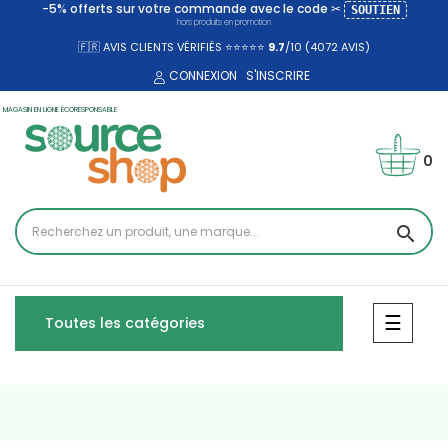
-5% offerts sur votre commande avec le code ✂
SOUTIEN
hors produits en promotion
🇫🇷 AVIS CLIENTS VÉRIFIÉS ⭐⭐⭐⭐⭐
9.7
/10 (4072
AVIS)
CONNEXION
S'INSCRIRE
MAGASIN EN LIGNE ÉCORESPONSABLE
0
search
Bascul
☰
Toutes les catégories