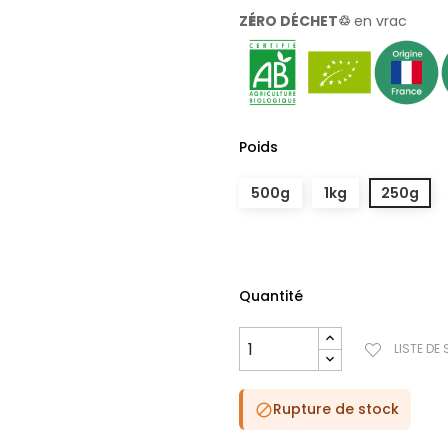
Z
É
RO DÉCHET♲
en vrac
Poids
500g
1kg
250g
Quantité
LISTE DE
Rupture de stock
