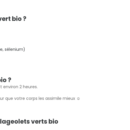
ert bio ?
e, sélenium)
io ?
nt environ 2 heures.
our que votre corps les assimile mieux ☺️
lageolets verts bio