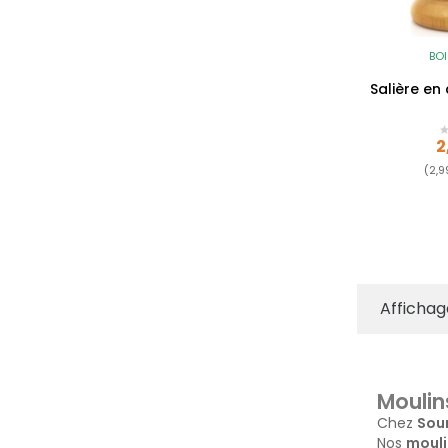
BOI
Salière en
P
2
(2,9
Affichag
Moulin
Chez
Sou
Nos
mouli