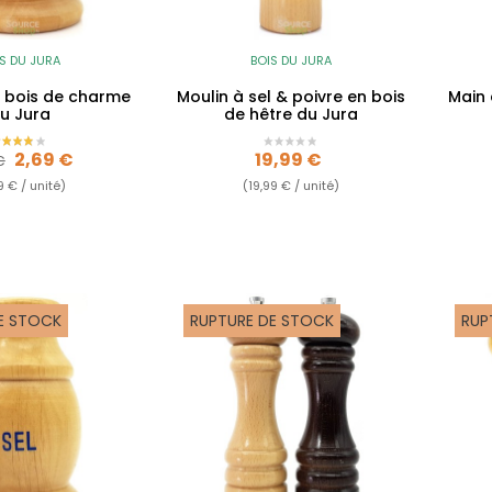
S DU JURA
BOIS DU JURA
n bois de charme
Moulin à sel & poivre en bois
Main 
u Jura
de hêtre du Jura
 de base
Prix
Prix
2,69 €
19,99 €
€
9 € / unité)
(19,99 € / unité)
E STOCK
RUPTURE DE STOCK
RUP