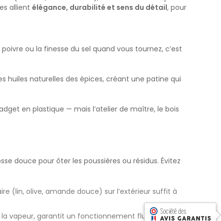
es allient
élégance, durabilité et sens du détail
, pour
u poivre ou la finesse du sel quand vous tournez, c’est
 huiles naturelles des épices, créant une patine qui
get en plastique — mais l’atelier de maître, le bois
osse douce pour ôter les poussières ou résidus. Évitez
re (lin, olive, amande douce) sur l’extérieur suffit à
de la vapeur, garantit un fonctionnement fluide et régulier