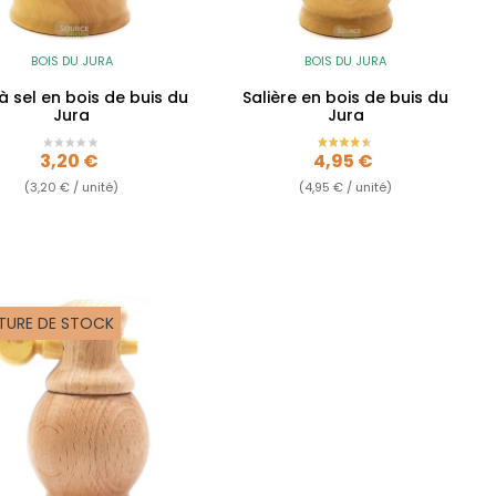
BOIS DU JURA
BOIS DU JURA
à sel en bois de buis du
Salière en bois de buis du
Jura
Jura
Prix
Prix
3,20 €
4,95 €
(3,20 € / unité)
(4,95 € / unité)
TURE DE STOCK