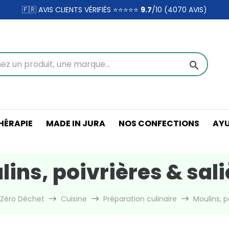
🇫🇷 AVIS CLIENTS VÉRIFIÉS ⭐⭐⭐⭐⭐
9.7
/10 (4070
AVIS)
search
ÉRAPIE
MADE IN JURA
NOS CONFECTIONS
AY
ins, poivrières & sal
 Zéro Déchet
Cuisine
Préparation culinaire
Moulins, p