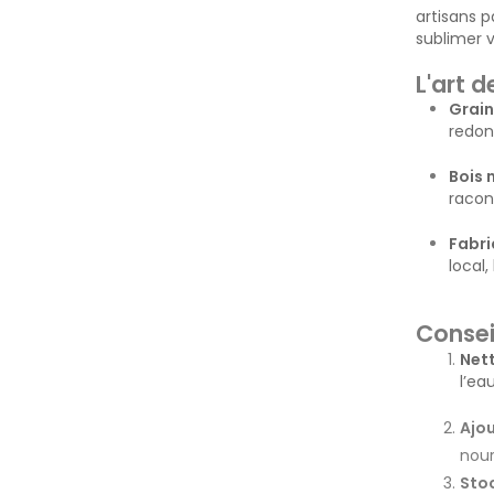
artisans p
sublimer 
L'art 
Grain
redonn
Bois 
racon
Fabri
local,
Consei
Net
l’ea
Ajou
nour
Stoc