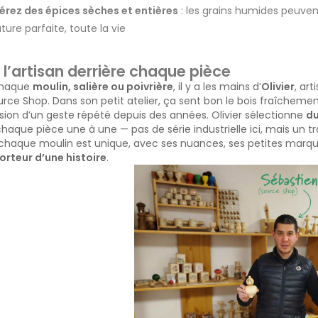
érez des épices sèches et entières
: les grains humides peuve
ure parfaite, toute la vie
, l’artisan derrière chaque pièce
chaque
moulin, salière ou poivrière
, il y a les mains d’
Olivier
, ar
rce Shop. Dans son petit atelier, ça sent bon le bois fraîchement
ision d’un geste répété depuis des années. Olivier sélectionne
du
aque pièce une à une — pas de série industrielle ici, mais un trav
: chaque moulin est unique, avec ses nuances, ses petites marqu
orteur d’une histoire
.