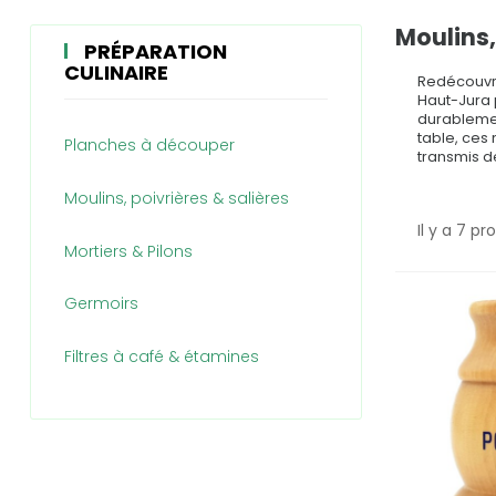
Moulins,
PRÉPARATION
CULINAIRE
Redécouvre
Haut-Jura 
durablement
table, ces 
Planches à découper
transmis d
Moulins, poivrières & salières
Il y a 7 pr
Mortiers & Pilons
Germoirs
Filtres à café & étamines