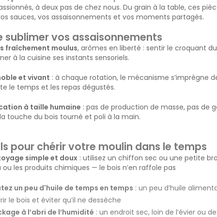
assionnés, à deux pas de chez nous. Du grain à la table, ces pièc
vos sauces, vos assaisonnements et vos moments partagés.
de sublimer vos assaisonnements
s fraîchement moulus
, arômes en liberté : sentir le croquant d
er à la cuisine ses instants sensoriels.
noble et vivant
: à chaque rotation, le mécanisme s’imprègne des
te le temps et les repas dégustés.
cation à taille humaine
: pas de production de masse, pas de gad
 la touche du bois tourné et poli à la main.
ls pour chérir votre moulin dans le temps
toyage simple et doux
: utilisez un chiffon sec ou une petite br
u ou les produits chimiques — le bois n’en raffole pas
tez un peu d'huile de temps en temps
: un peu d’huile alimentai
rir le bois et éviter qu’il ne dessèche
kage à l’abri de l’humidité
: un endroit sec, loin de l’évier ou 