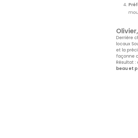
Préf
mout
Olivier
Derrière 
locaux Sou
et la préc
façonne ch
Résultat 
beau et p