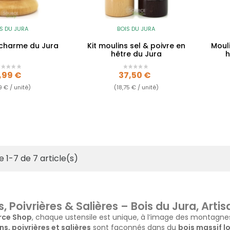
S DU JURA
BOIS DU JURA
 charme du Jura
Kit moulins sel & poivre en
Mouli
hêtre du Jura
h
rix
Prix
,99 €
37,50 €
9 € / unité)
(18,75 € / unité)
e 1-7 de 7 article(s)
s, Poivrières & Salières – Bois du Jura, Art
rce Shop
, chaque ustensile est unique, à l’image des montagnes 
ns, poivrières et salières
sont façonnés dans du
bois massif l