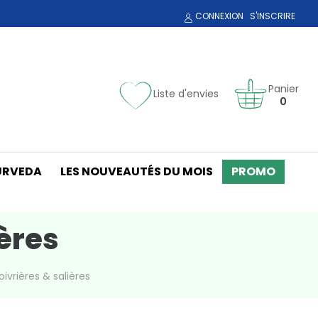
CONNEXION
S'INSCRIRE
Panier
Liste d'envies
0
URVEDA
LES NOUVEAUTÉS DU MOIS
PROMO
ières
oivrières & salières