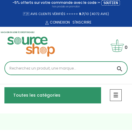
-5% offerts sur votre commande avec le code ✂
SOUTIEN
hors produits en promotion
🇫🇷 AVIS CLIENTS VÉRIFIÉS ⭐⭐⭐⭐⭐
9.7
/10 (4072
AVIS)
CONNEXION
S'INSCRIRE
MAGASIN EN LIGNE ÉCORESPONSABLE
0
search
Bascul
☰
Toutes les catégories