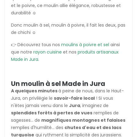
et le poivre, ce moulin allie élégance, robustesse et
durabilité ☺️
Donc moulin à sel, moulin à poivre, il fait les deux, pas
de chichi ☺️
👉 Découvrez tous nos
moulins à poivre et sel
ainsi
que notre
rayon cuisine
et nos
produits artisanaux
Made in Jura
.
Un moulin à sel Made in Jura
A quelques minutes
à peine de nous, dans le Haut-
Jura
, on privilégie le
savoir-faire local
! Si vous
n'êtes jamais venu dans le
Jura
, imaginez de
splendides forêts à pertes de vues
remplies de
sagesses... de
magnifiques montagnes et falaises
remplies d'humilité... des
chutes d'eau et des lacs
turquoise
qui rythment la simplicité des jurassiens.