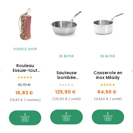
SOURCE SHOP
DE BUYER
DE BUYER
Rouleau
Essuie-tout
Sauteuse
Casserole en
BIO lavable &
bombée
inox Milady
réutilisable -
Milady en inox
Prix de base
Prix
Sop'Malins
18,70 €
Prix
Prix
125,90 €
64,50 €
16,83 €
(125,90 € / unité)
(64,50 € / unité)
(16,83 € / rouleau)