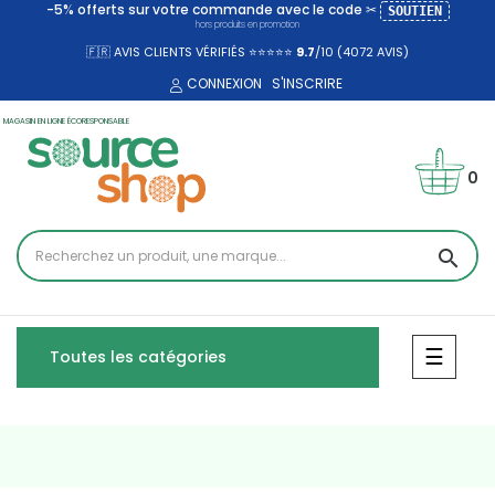
-5% offerts sur votre commande avec le code ✂
SOUTIEN
hors produits en promotion
🇫🇷 AVIS CLIENTS VÉRIFIÉS ⭐⭐⭐⭐⭐
9.7
/10 (4072
AVIS)
CONNEXION
S'INSCRIRE
MAGASIN EN LIGNE ÉCORESPONSABLE
0
search
Bascul
☰
Toutes les catégories