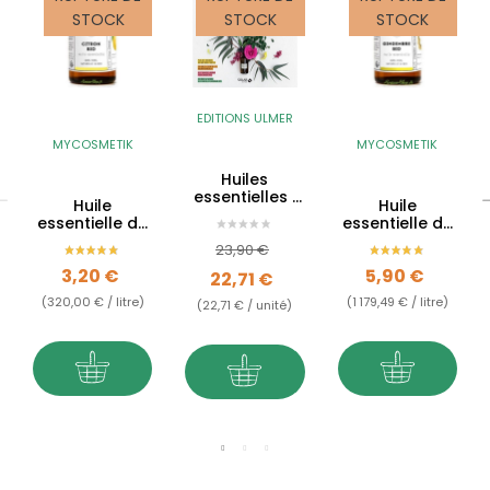
STOCK
STOCK
STOCK
EDITIONS ULMER
MYCOSMETIK
MYCOSMETIK
Huiles
essentielles :
Huile
Huile
Le guide
essentielle de
essentielle de
complet pour
Citron BIO
Gingembre
Prix de base
Prix
toute la
23,90 €
(AB)
BIO (AB)
famille
Prix
Prix
3,20 €
5,90 €
22,71 €
(320,00 € / litre)
(1 179,49 € / litre)
(22,71 € / unité)