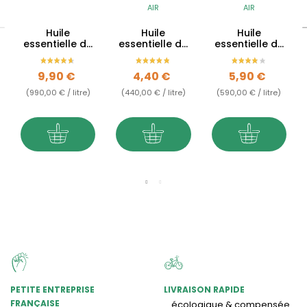
AIR
AIR
Huile
Huile
Huile
essentielle de
essentielle de
essentielle de
Ravintsara BIO
Lavandin
Clou de
Super BIO -
Girofle BIO -
Prix
Prix
Prix
9,90 €
4,40 €
5,90 €
10ml
10ml
(990,00 € / litre)
(440,00 € / litre)
(590,00 € / litre)
PETITE ENTREPRISE
LIVRAISON RAPIDE
FRANÇAISE
écologique & compensée