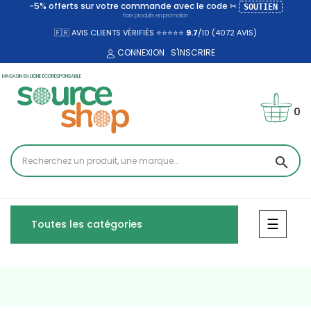
-5% offerts sur votre commande avec le code ✂
SOUTIEN
hors produits en promotion
🇫🇷 AVIS CLIENTS VÉRIFIÉS ⭐⭐⭐⭐⭐
9.7
/10 (4072
AVIS)
CONNEXION
S'INSCRIRE
MAGASIN EN LIGNE ÉCORESPONSABLE
0
search
Bascul
☰
Toutes les catégories