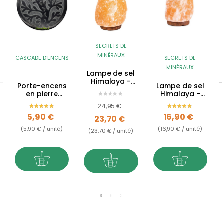
SECRETS DE
MINÉRAUX
CASCADE D'ENCENS
SECRETS DE
MINÉRAUX
Lampe de sel
Himalaya -
Porte-encens
Lampe de sel
5kg 7kg
en pierre
Himalaya -
stéatite -
2kg à 3kg
Prix de base
Prix
24,95 €
Arbre de vie
Prix
Prix
5,90 €
16,90 €
23,70 €
(5,90 € / unité)
(16,90 € / unité)
(23,70 € / unité)