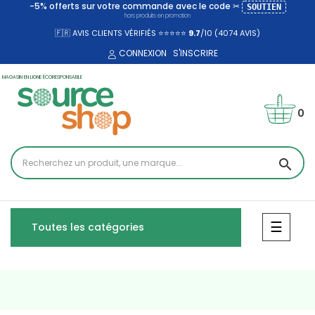
-5% offerts sur votre commande avec le code ✂
SOUTIEN
hors produits en promotion
🇫🇷 AVIS CLIENTS VÉRIFIÉS ⭐⭐⭐⭐⭐
9.7
/10 (4074
AVIS)
CONNEXION
S'INSCRIRE
MAGASIN EN LIGNE ÉCORESPONSABLE
0
search
Bascul
☰
Toutes les catégories