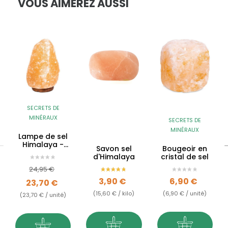
VOUS AIMEREZ AUSSI
SECRETS DE
MINÉRAUX
SECRETS DE
MINÉRAUX
Lampe de sel
Himalaya -
Savon sel
Bougeoir en
5kg 7kg
d'Himalaya
cristal de sel
Prix de base
Prix
24,95 €
Prix
Prix
3,90 €
6,90 €
23,70 €
(15,60 € / kilo)
(6,90 € / unité)
(23,70 € / unité)