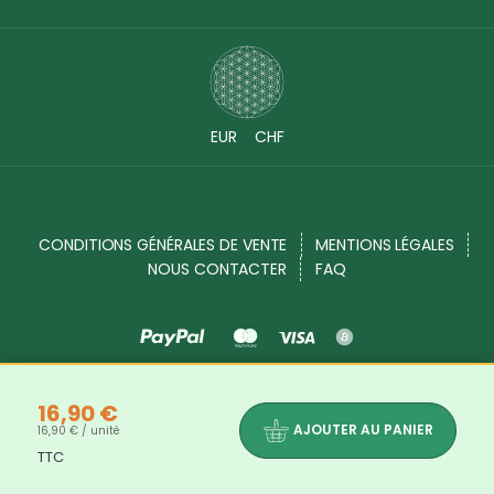
EUR
CHF
CONDITIONS GÉNÉRALES DE VENTE
MENTIONS LÉGALES
NOUS CONTACTER
FAQ
Source Shop © 2017 - 2026. Tous droits réservés
16,90 €
AJOUTER AU PANIER
16,90 € / unité
TTC
Les bienfaits et propriétés des produits indiqués dans chaque description de produits ne sont là qu'à titre informatif. Les
informations disponibles sur notre site sont mises à votre disposition à titre informatif. Elles ne sauraient en aucun cas constituer
une information médicale, ni engager notre responsabilité.