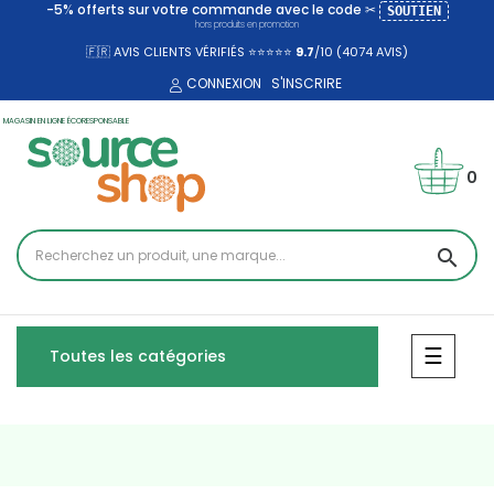
-5% offerts sur votre commande avec le code ✂
SOUTIEN
hors produits en promotion
🇫🇷 AVIS CLIENTS VÉRIFIÉS ⭐⭐⭐⭐⭐
9.7
/10 (4074
AVIS)
CONNEXION
S'INSCRIRE
MAGASIN EN LIGNE ÉCORESPONSABLE
0
search
Bascul
☰
Toutes les catégories