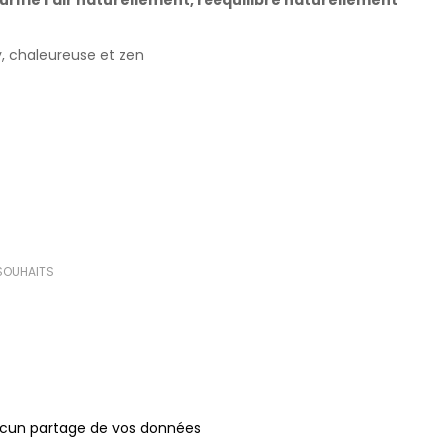
rifie l'air naturellement, rééquilibre naturellement
 chaleureuse et zen
(3 avis)
 SOUHAITS
ucun partage de vos données