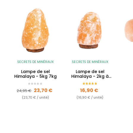
SECRETS DE MINÉRAUX
SECRETS DE MINÉRAUX
Lampe de sel
Lampe de sel
Himalaya - 5kg 7kg
Himalaya - 2kg à
3kg
Prix de base
Prix
Prix
23,70 €
16,90 €
24,95 €
(23,70 € / unité)
(16,90 € / unité)