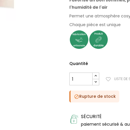
Favorise un bon sommeil, pu
l'humidité de l'air
Permet une atmosphère cosy,
Chaque pièce est unique
Quantité
LISTE DE
Rupture de stock

SÉCURITÉ
paiement sécurisé & a