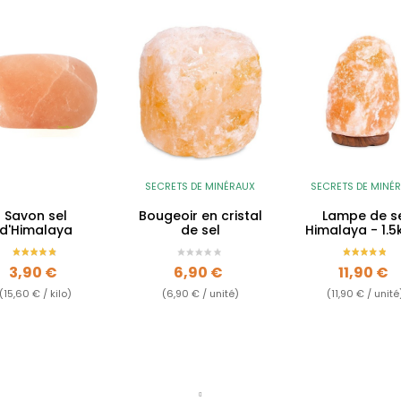
SECRETS DE MINÉRAUX
SECRETS DE MINÉ
Savon sel
Bougeoir en cristal
Lampe de s
d'Himalaya
de sel
Himalaya - 1.5
2kg
Prix
Prix
Prix
3,90 €
6,90 €
11,90 €
(15,60 € / kilo)
(6,90 € / unité)
(11,90 € / unité