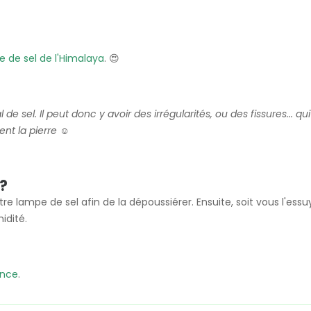
e de sel de l'Himalaya
. 😍
 de sel. Il peut donc y avoir des irrégularités, ou des fissures... q
ent la pierre ☺️
?
re lampe de sel afin de la dépoussiérer. Ensuite, soit vous l'essu
idité.
ance
.