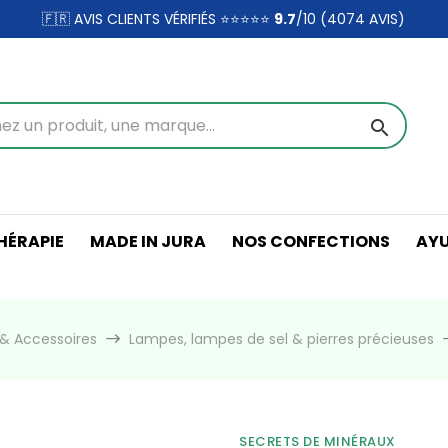
🇫🇷 AVIS CLIENTS VÉRIFIÉS ⭐⭐⭐⭐⭐
9.7
/10 (4074
AVIS)
search
ÉRAPIE
MADE IN JURA
NOS CONFECTIONS
AY
& Accessoires
Lampes, lampes de sel & pierres précieuses
SECRETS DE MINÉRAUX