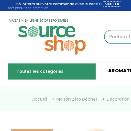
-5% offerts sur votre commande avec le code ✂
SOUTIEN
hors produits en promotion
MAGASIN EN LIGNE ÉCORESPONSABLE
AROMATH
Toutes les catégories
Accueil
Maison Zéro Déchet
Décoration 