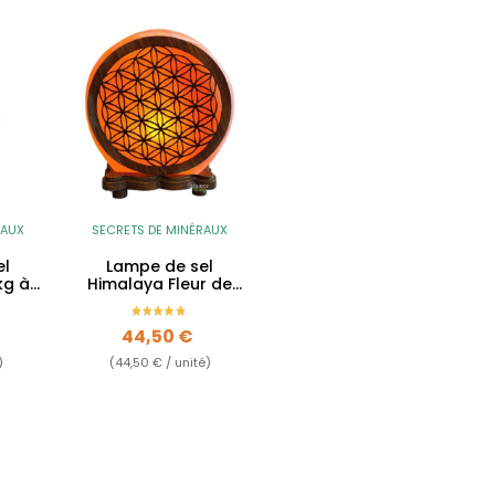
RAUX
SECRETS DE MINÉRAUX
el
Lampe de sel
kg à
Himalaya Fleur de
Vie - 5kg
Prix
44,50 €
)
(44,50 € / unité)