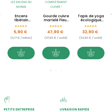
LES ENCENS DU
COMPLÈTEMENT
MONDE
CUIVRÉ !
Encens
Gourde cuivre
Tapis de yoga
tibétain
martelé Fleur
écologique
Méditation
de Vie gravée
Arbre de Vie
- 900ml
Prix
Prix
Prix
5,90 €
47,90 €
32,90 €
(0,17 € / bâton)
(47,90 € / unité)
(32,90 € / unité)
PETITE ENTREPRISE
LIVRAISON RAPIDE