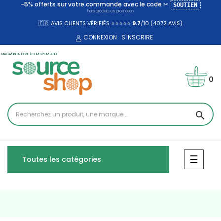
-5% offerts sur votre commande avec le code ✂
SOUTIEN
hors produits en promotion
🇫🇷 AVIS CLIENTS VÉRIFIÉS ⭐⭐⭐⭐⭐
9.7
/10 (4072
AVIS)
CONNEXION
S'INSCRIRE
MAGASIN EN LIGNE ÉCORESPONSABLE
0
search
Bascul
☰
Toutes les catégories