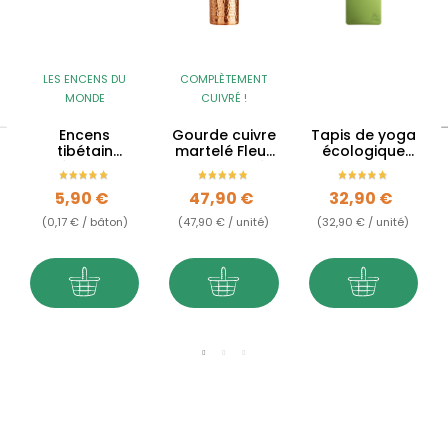
LES ENCENS DU
COMPLÈTEMENT
MONDE
CUIVRÉ !
Encens
Gourde cuivre
Tapis de yoga
tibétain
martelé Fleur
écologique
Méditation
de Vie gravée
Arbre de Vie
- 900ml
Prix
Prix
Prix
5,90 €
47,90 €
32,90 €
(0,17 € / bâton)
(47,90 € / unité)
(32,90 € / unité)