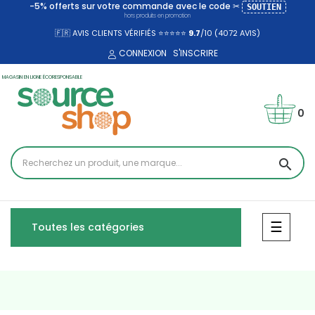
-5% offerts sur votre commande avec le code ✂
SOUTIEN
hors produits en promotion
🇫🇷 AVIS CLIENTS VÉRIFIÉS ⭐⭐⭐⭐⭐
9.7
/10 (4072
AVIS)
CONNEXION
S'INSCRIRE
MAGASIN EN LIGNE ÉCORESPONSABLE
0
search
Bascul
☰
Toutes les catégories