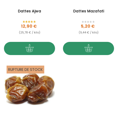
Dattes Ajwa
Dattes Mazafati
Prix
Prix
12,90 €
5,20 €
(25,78 € / kilo)
(9,44 € / kilo)
RUPTURE DE STOCK