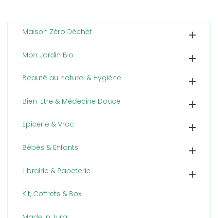
Maison Zéro Déchet

Mon Jardin Bio

Beauté au naturel & Hygiène

Bien-Etre & Médecine Douce

Epicerie & Vrac

Bébés & Enfants

Librairie & Papeterie

Kit, Coffrets & Box
Made in Jura