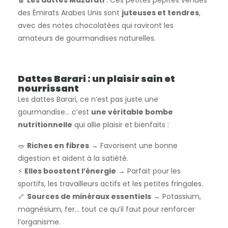
🍫
Les dattes Mazafati
: Ces petites pépites venues
des Émirats Arabes Unis sont
juteuses et tendres
,
avec des notes chocolatées qui raviront les
amateurs de gourmandises naturelles.
Dattes Barari : un plaisir sain et
nourrissant
Les dattes Barari, ce n’est pas juste une
gourmandise… c’est
une véritable bombe
nutritionnelle
qui allie plaisir et bienfaits :
🥗
Riches en fibres
→ Favorisent une bonne
digestion et aident à la satiété.
⚡
Elles boostent l’énergie
→ Parfait pour les
sportifs, les travailleurs actifs et les petites fringales.
🦴
Sources de minéraux essentiels
→ Potassium,
magnésium, fer… tout ce qu’il faut pour renforcer
l’organisme.