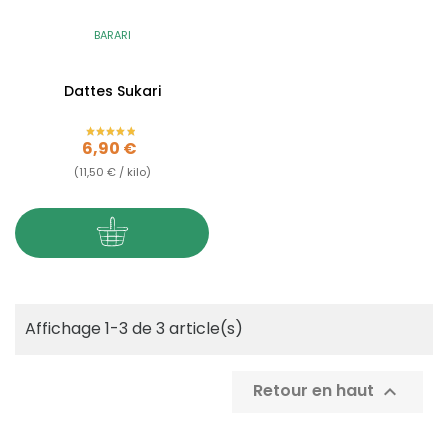
BARARI
Dattes Sukari
Prix
6,90 €
(11,50 € / kilo)
Affichage 1-3 de 3 article(s)
Retour en haut
