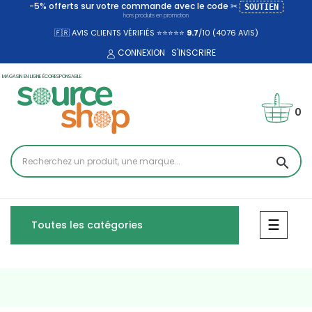
-5% offerts sur votre commande avec le code ✂
SOUTIEN
hors produits en promotion
🇫🇷 AVIS CLIENTS VÉRIFIÉS ⭐⭐⭐⭐⭐
9.7
/10 (4076
AVIS)
CONNEXION
S'INSCRIRE
MAGASIN EN LIGNE ÉCORESPONSABLE
0
search
Bascul
☰
Toutes les catégories