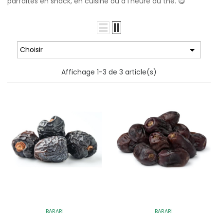
parfaites en snack, en cuisine ou à l’heure du thé. 😋

Choisir
Affichage 1-3 de 3 article(s)
BARARI
BARARI