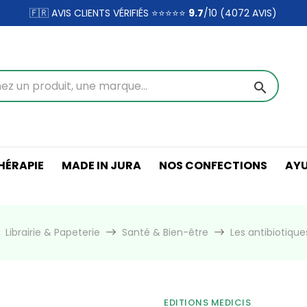
🇫🇷 AVIS CLIENTS VÉRIFIÉS ⭐⭐⭐⭐⭐
9.7
/10 (4072
AVIS)
search
ÉRAPIE
MADE IN JURA
NOS CONFECTIONS
AY
Librairie & Papeterie
Santé & Bien-être
Les antibiotique
EDITIONS MEDICIS