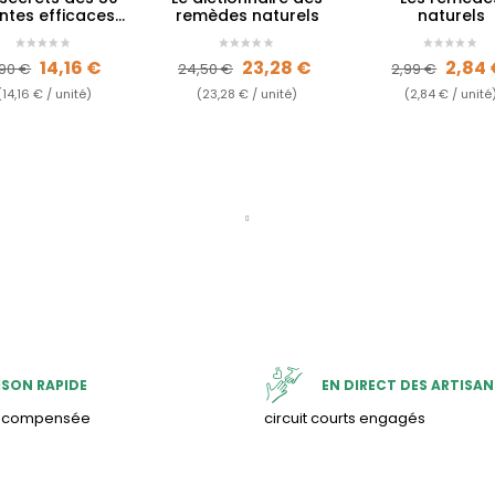
ntes efficaces
remèdes naturels
naturels
ur me soigner
ix de base
Prix
Prix de base
Prix
Prix de bas
Prix
14,16 €
23,28 €
2,84
,90 €
24,50 €
2,99 €
(14,16 € / unité)
(23,28 € / unité)
(2,84 € / unité
ISON RAPIDE
EN DIRECT DES ARTISAN
& compensée
circuit courts engagés