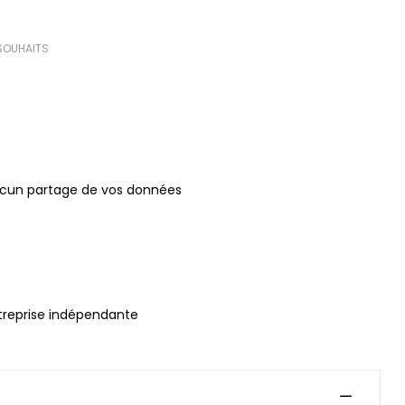
 SOUHAITS
(0 avis)
ucun partage de vos données
treprise indépendante