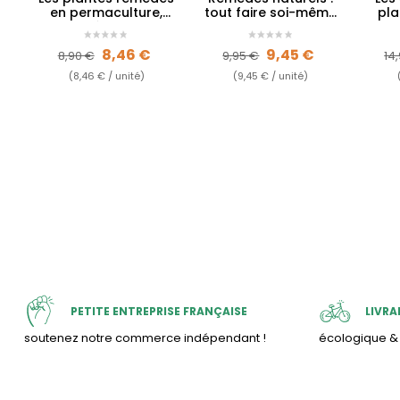
en permaculture,
tout faire soi-même
pla
c'est très simple !
!
po
Prix de base
Prix
Prix de base
Prix
Pr
8,46 €
9,45 €
8,90 €
9,95 €
14
(8,46 € / unité)
(9,45 € / unité)
PETITE ENTREPRISE FRANÇAISE
LIVRA
soutenez notre commerce indépendant !
écologique 