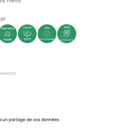
ura, France
(11 avis)
age
 SOUHAITS
ucun partage de vos données