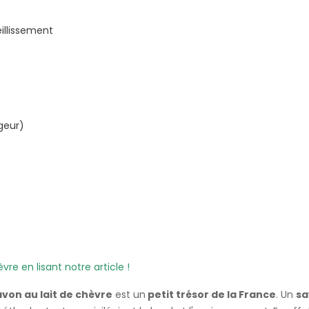
eillissement
geur)
re en lisant notre article !
von au lait de chèvre
est un
petit trésor de la France
. Un
sa