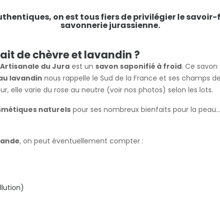
entiques, on est tous fiers de privilégier le savoir-fa
savonnerie jurassienne.
lait de chèvre et lavandin ?
Artisanale du Jura
est un
savon saponifié à froid
. Ce savon
au lavandin
nous rappelle le Sud de la France et ses champs d
r, elle varie du rose au neutre (voir nos photos) selon les lots.
smétiques naturels
pour ses nombreux bienfaits pour la peau.
avande
, on peut éventuellement compter :
llution)