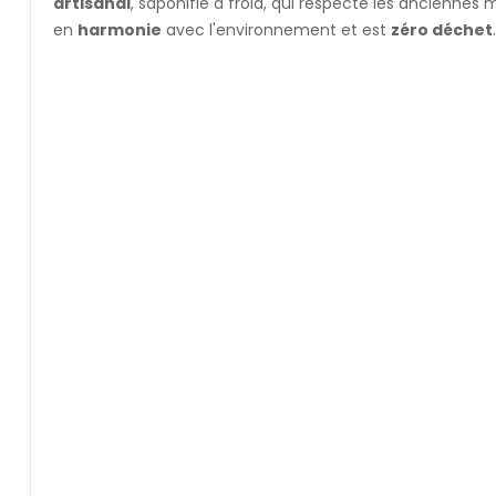
artisanal
, saponifié à froid, qui respecte les anciennes 
en
harmonie
avec l'environnement et est
zéro déchet
.