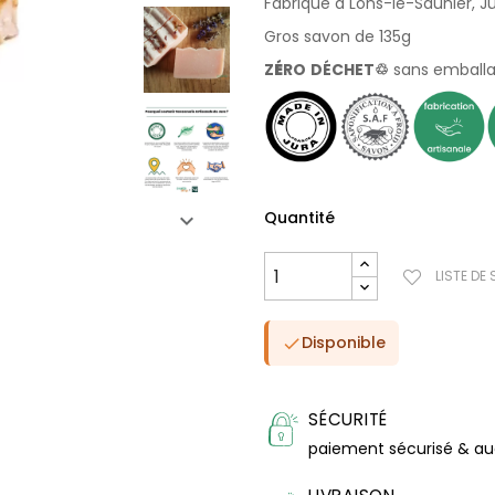
Fabriqué à Lons-le-Saunier, J
Gros savon de 135g
Z
É
RO
DÉCHET♲
sans emball
Quantité
LISTE DE
Disponible

SÉCURITÉ
paiement sécurisé & a