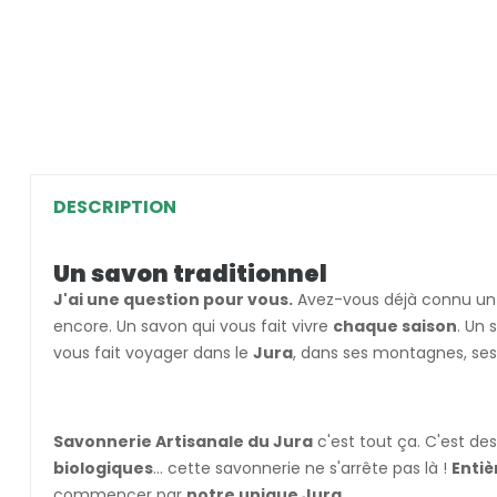
DESCRIPTION
Un savon traditionnel
J'ai une question pour vous.
Avez-vous déjà connu un s
encore. Un savon qui vous fait vivre
chaque saison
. Un 
vous fait voyager dans le
Jura
, dans ses montagnes, ses 
Savonnerie Artisanale du Jura
c'est tout ça. C'est de
biologiques
... cette savonnerie ne s'arrête pas là !
Enti
commencer par
notre unique Jura
.