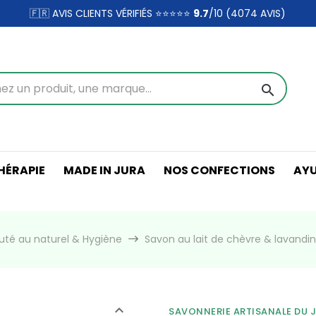
🇫🇷 AVIS CLIENTS VÉRIFIÉS ⭐⭐⭐⭐⭐
9.7
/10 (4074
AVIS)
search
ÉRAPIE
MADE IN JURA
NOS CONFECTIONS
AY
uté au naturel & Hygiène
Savon au lait de chèvre & lavandin
SAVONNERIE ARTISANALE DU 