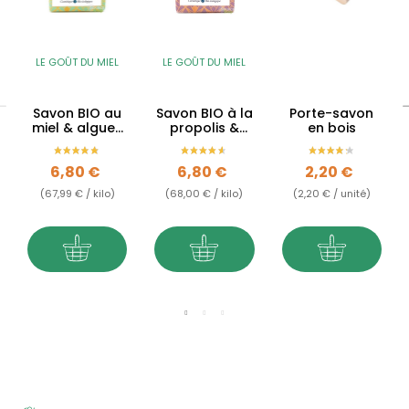
LE GOÛT DU MIEL
LE GOÛT DU MIEL
Savon BIO au
Savon BIO à la
Porte-savon
miel & algues
propolis &
en bois
de Bretagne -
miel - 100g
sans huiles
Prix
Prix
Prix
6,80 €
6,80 €
2,20 €
essentielles -...
(67,99 € / kilo)
(68,00 € / kilo)
(2,20 € / unité)