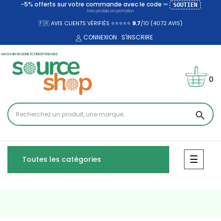
-5% offerts sur votre commande avec le code ✂
SOUTIEN
hors produits en promotion
🇫🇷 AVIS CLIENTS VÉRIFIÉS ⭐⭐⭐⭐⭐
9.7
/10 (4072
AVIS)
CONNEXION
S'INSCRIRE
MAGASIN EN LIGNE ÉCORESPONSABLE
0
search
Bascul
☰
Toutes les catégories