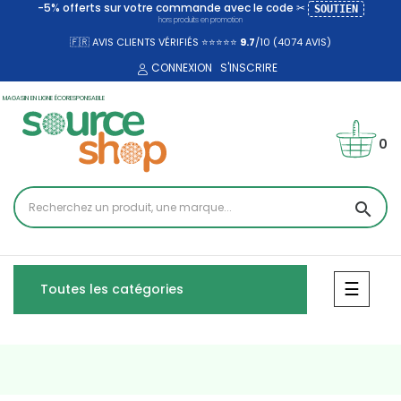
-5% offerts sur votre commande avec le code ✂
SOUTIEN
hors produits en promotion
🇫🇷 AVIS CLIENTS VÉRIFIÉS ⭐⭐⭐⭐⭐
9.7
/10 (4074
AVIS)
CONNEXION
S'INSCRIRE
MAGASIN EN LIGNE ÉCORESPONSABLE
0
search
Bascul
☰
Toutes les catégories