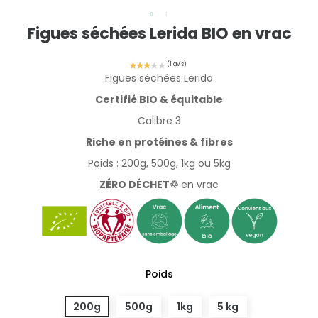
Figues séchées Lerida BIO en vrac
Figues séchées Lerida
Certifié BIO & équitable
Calibre 3
Riche en protéines & fibres
Poids : 200g, 500g, 1kg ou 5kg
Z
É
RO DÉCHET♲
en vrac
Poids
200g
500g
1kg
5 kg