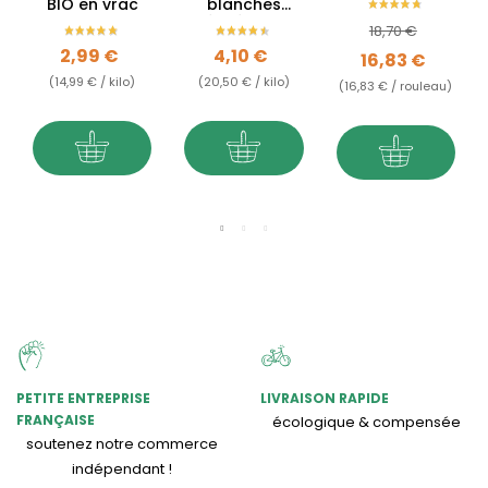
BIO en vrac
blanches
réutilisable -
séchées BIO
Prix de base
Prix
Sop'Malins
18,70 €
en vrac -
Prix
Prix
2,99 €
4,10 €
Mulberries
16,83 €
(14,99 € / kilo)
(20,50 € / kilo)
(16,83 € / rouleau)
PETITE ENTREPRISE
LIVRAISON RAPIDE
FRANÇAISE
écologique & compensée
soutenez notre commerce
indépendant !