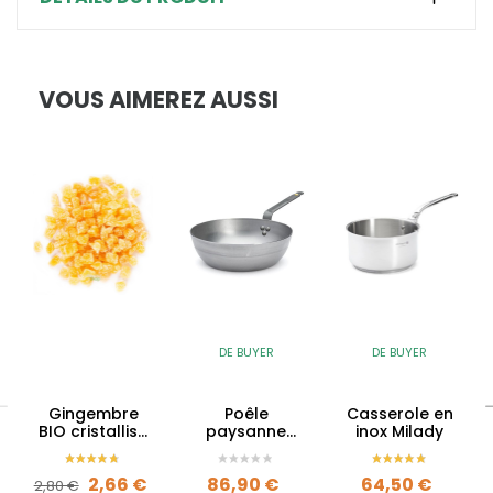
VOUS AIMEREZ AUSSI
DE BUYER
DE BUYER
Gingembre
Poêle
Casserole en
BIO cristallisé
paysanne
inox Milady
en cubes en
Minéral B en
vrac -
acier
Prix de base
Prix
Prix
Prix
2,66 €
86,90 €
64,50 €
Equitable
2,80 €