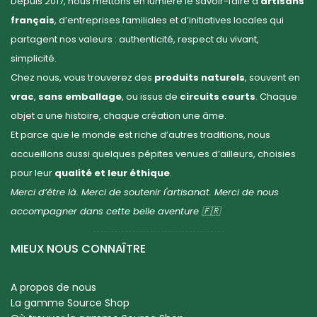
Depuis 2017, nous mettons en lumière le savoir-faire d’
artisans
français
, d’entreprises familiales et d’initiatives locales qui
partagent nos valeurs : authenticité, respect du vivant,
simplicité.
Chez nous, vous trouverez des
produits naturels
, souvent en
vrac
,
sans emballage
, ou issus de
circuits courts
. Chaque
objet a une histoire, chaque création une âme.
Et parce que le monde est riche d’autres traditions, nous
accueillons aussi quelques pépites venues d’ailleurs, choisies
pour leur
qualité et leur éthique
.
Merci d’être là. Merci de soutenir l'artisanat. Merci de nous
accompagner dans cette belle aventure 🇫🇷
MIEUX NOUS CONNAÎTRE
A propos de nous
La gamme Source Shop