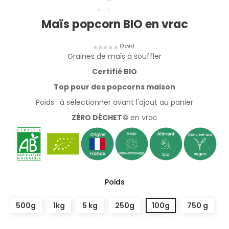
Maïs popcorn BIO en vrac
Graines de maïs à souffler
Certifié BIO
Top pour des popcorns maison
Poids : à sélectionner avant l'ajout au panier
Z
É
RO DÉCHET♲
en vrac
Poids
500g
1kg
5 kg
250g
100g
750 g