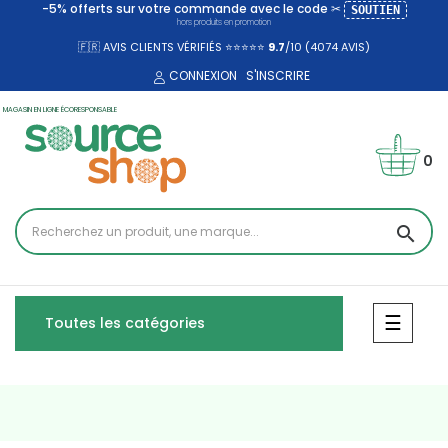
-5% offerts sur votre commande avec le code ✂
SOUTIEN
hors produits en promotion
🇫🇷 AVIS CLIENTS VÉRIFIÉS ⭐⭐⭐⭐⭐
9.7
/10 (4074
AVIS)
CONNEXION
S'INSCRIRE
MAGASIN EN LIGNE ÉCORESPONSABLE
0
search
Bascul
☰
Toutes les catégories