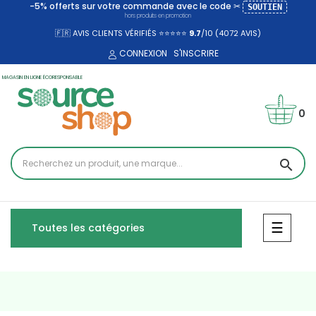
-5% offerts sur votre commande avec le code ✂
SOUTIEN
hors produits en promotion
🇫🇷 AVIS CLIENTS VÉRIFIÉS ⭐⭐⭐⭐⭐
9.7
/10 (4072
AVIS)
CONNEXION
S'INSCRIRE
MAGASIN EN LIGNE ÉCORESPONSABLE
0
search
Bascul
☰
Toutes les catégories