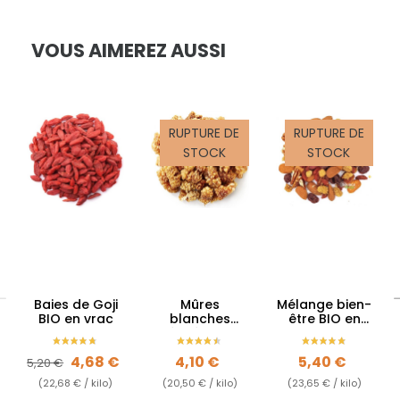
VOUS AIMEREZ AUSSI
RUPTURE DE
RUPTURE DE
STOCK
STOCK
Baies de Goji
Mûres
Mélange bien-
BIO en vrac
blanches
être BIO en
séchées BIO
vrac
en vrac -
Prix de base
Prix
Prix
Prix
4,68 €
4,10 €
5,40 €
Mulberries
5,20 €
(22,68 € / kilo)
(20,50 € / kilo)
(23,65 € / kilo)