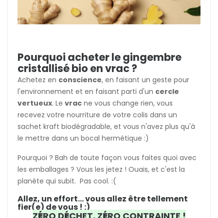
Pourquoi acheter le gingembre
cristallisé bio en vrac ?
Achetez en
conscience
, en faisant un geste pour
l'environnement et en faisant parti d'un
cercle
vertueux
. Le
vrac
ne vous change rien, vous
recevez votre nourriture de votre colis dans un
sachet kraft biodégradable, et vous n'avez plus qu'à
le mettre dans un bocal hermétique :)
Pourquoi ? Bah de toute façon vous faites quoi avec
les emballages ? Vous les jetez ! Ouais, et c'est la
planète qui subit. Pas cool. :(
Allez, un effort... vous allez être tellement
fier(e) de vous ! :)
Z
É
RO D
É
CHET, Z
É
RO CONTRAINTE !