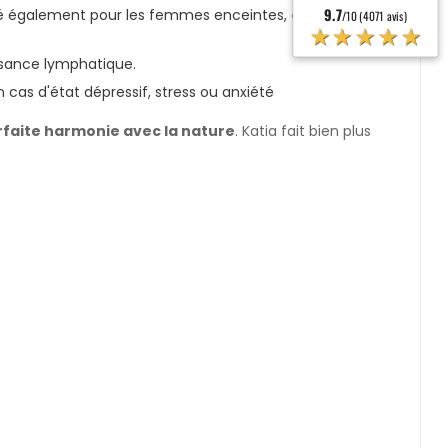
9.7
té également pour les femmes enceintes, car facilite
/10 (4071 avis)
★★★★★
isance lymphatique.
s d'état dépressif, stress ou anxiété
rfaite harmonie avec la nature
. Katia fait bien plus