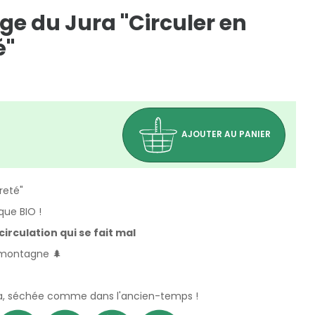
e du Jura "Circuler en
é"
AJOUTER AU PANIER
reté"
que BIO !
circulation qui se fait mal
 montagne 🌲
Jura, séchée comme dans l'ancien-temps !