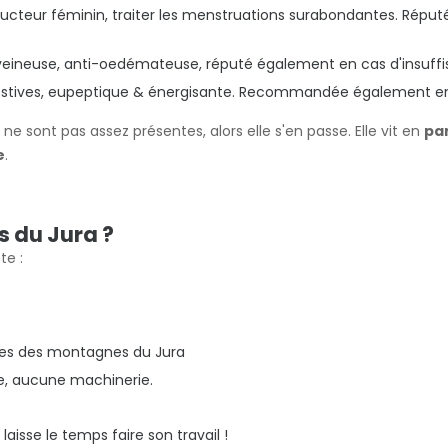
ducteur féminin
, traiter les menstruations surabondantes. Répu
veineuse,
anti-oedémateuse, réputé également en cas d'insuff
stives,
eupeptique & énergisante. Recommandée également en ca
e sont pas assez présentes, alors elle s'en passe. Elle vit en
pa
e
.
s du Jura ?
te :
ées des montagnes du Jura
e, aucune machinerie.
sse le temps faire son travail !