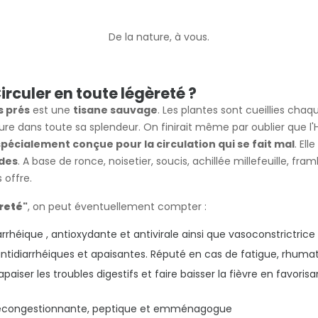
De la nature, à vous.
Circuler en toute légèreté ?
s prés
est une
tisane sauvage
. Les plantes sont cueillies cha
 nature dans toute sa splendeur. On finirait même par oublier que l
spécialement conçue pour la circulation qui se fait mal
. El
des
. A base de ronce, noisetier, soucis, achillée millefeuille, fr
 offre.
èreté"
, on peut éventuellement compter :
arrhéique , antioxydante et antivirale ainsi que vasoconstrictrice
antidiarrhéiques et apaisantes. Réputé en cas de fatigue, rhum
paiser les troubles digestifs et faire baisser la fièvre en favori
décongestionnante, peptique et emménagogue