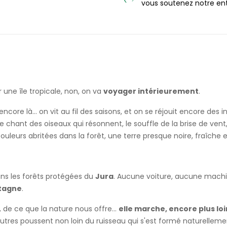
vous soutenez notre en
 une île tropicale, non, on va
voyager intérieurement
.
t encore là... on vit au fil des saisons, et on se réjouit encore des
. le chant des oiseaux qui résonnent, le souffle de la brise de vent
couleurs abritées dans la forêt, une terre presque noire, fraîche e
ans les forêts protégées du
Jura
. Aucune voiture, aucune machine
tagne
.
, de ce que la nature nous offre...
elle marche, encore plus loi
utres poussent non loin du ruisseau qui s'est formé naturellemen