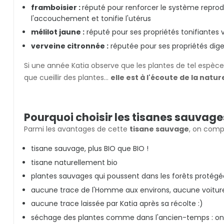
framboisier :
réputé pour r
enforcer le système repro
l'accouchement et tonifie l'utérus
mélilot jaune :
réputé pour ses propriétés tonifiantes 
verveine citronnée :
réputée pour ses propriétés dige
Si une année Katia observe que les plantes de tel espèce n
que cueillir des plantes...
elle est à l'écoute de la natur
Pourquoi choisir les tisanes sauvage
Parmi les avantages de cette
tisane sauvage
, on comp
tisane sauvage, plus BIO que BIO !
tisane naturellement bio
plantes sauvages qui poussent dans les forêts protég
aucune trace de l'Homme aux environs, aucune voitur
aucune trace laissée par Katia après sa récolte :)
séchage des plantes comme dans l'ancien-temps : on lai