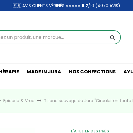
🇫🇷 AVIS CLIENTS VÉRIFIÉS ⭐⭐⭐⭐⭐
9.7
/10 (4070
AVIS)
search
ÉRAPIE
MADE IN JURA
NOS CONFECTIONS
AY
Epicerie & Vrac
Tisane sauvage du Jura "Circuler en toute 
L'ATELIER DES PRÉS