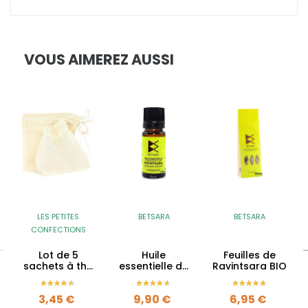
VOUS AIMEREZ AUSSI
LES PETITES
BETSARA
BETSARA
CONFECTIONS
Lot de 5
Huile
Feuilles de
sachets à thé
essentielle de
Ravintsara BIO
réutilisables
Ravintsara BIO
en coton BIO
Prix
Prix
Prix
3,45 €
9,90 €
6,95 €