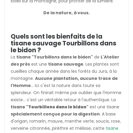
soleil sur la montagne, pour profiter de la lumière.
De la nature, à vous.
Quels sont les bienfaits de la
tisane sauvage Tourbillons dans
le bidon ?
La
tisane "Tourbillons dans le bidon"
de
L'Atelier
des prés
est une
tisane sauvage
. Les plantes sont
cueillies chaque année dans les forêts du Jura, à la
montagne.
Aucune plantation, aucune trace de
l'Homme
... ici c'est la nature dans toute sa
splendeur. On finirait même par oublier que l'Homme
existe... c'est un véritable retour à l'authentique. La
tisane
"Tourbillons dans le bidon"
est une tisane
spécialement conçue pour la digestion
. A base
d'origan, romarin, mauve, menthe verte, soucis, rose,
verveine citronnée, pirèthre et mélisse, cette
tisane