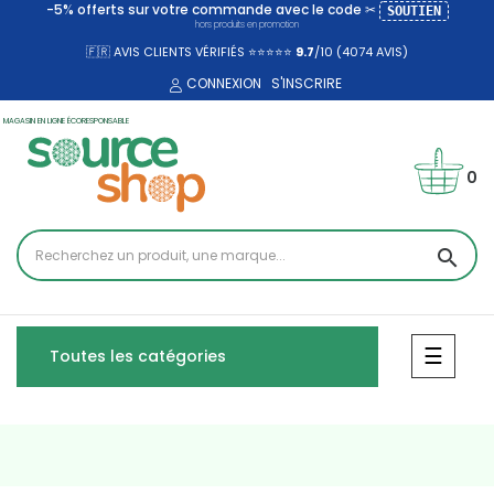
-5% offerts sur votre commande avec le code ✂
SOUTIEN
hors produits en promotion
🇫🇷 AVIS CLIENTS VÉRIFIÉS ⭐⭐⭐⭐⭐
9.7
/10 (4074
AVIS)
CONNEXION
S'INSCRIRE
MAGASIN EN LIGNE ÉCORESPONSABLE
0
search
Bascul
☰
Toutes les catégories