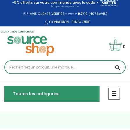
-5% offerts sur votre commande avec le code ✂
SOUTIEN
hors produits en promotion
🇫🇷 AVIS CLIENTS VÉRIFIÉS ⭐⭐⭐⭐⭐
9.7
/10 (4074
AVIS)
CONNEXION
S'INSCRIRE
MAGASIN EN LIGNE ÉCORESPONSABLE
0
search
Bascul
☰
Toutes les catégories