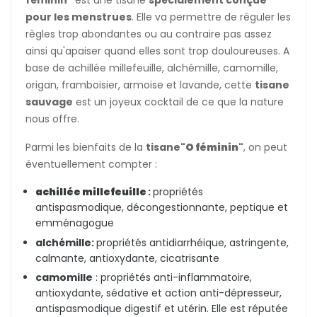
féminin"
est une tisane
spécialement conçue
pour les menstrues
. Elle va permettre de réguler les
règles trop abondantes ou au contraire pas assez
ainsi qu'apaiser quand elles sont trop douloureuses. A
base de achillée millefeuille, alchémille, camomille,
origan, framboisier, armoise et lavande, cette
tisane
sauvage
est un joyeux cocktail de ce que la nature
nous offre.
Parmi les bienfaits de la
tisane
"O féminin"
, on peut
éventuellement compter :
achillée millefeuille
:
propriétés
antispasmodique, décongestionnante, peptique et
emménagogue
alchémille:
propriétés antidiarrhéique, astringente,
calmante, antioxydante, cicatrisante
camomille
: propriétés anti-inflammatoire,
antioxydante, sédative et action anti-dépresseur,
antispasmodique digestif et utérin. Elle est réputée