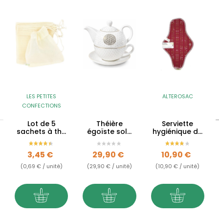
LES PETITES
ALTEROSAC
CONFECTIONS
Lot de 5
Théière
Serviette
sachets à thé
égoïste solo
hygiénique de
réutilisables
Fleur de Vie en
nuit BIO taille L
en coton BIO
porcelaine
Prix
Prix
Prix
3,45 €
29,90 €
10,90 €
(0,69 € / unité)
(29,90 € / unité)
(10,90 € / unité)