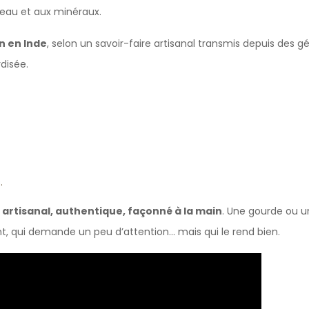
à l’eau et aux minéraux.
n en Inde
, selon un savoir-faire artisanal transmis depuis des g
disée.
.
 artisanal, authentique, façonné à la main
. Une gourde ou u
nt, qui demande un peu d’attention… mais qui le rend bien.