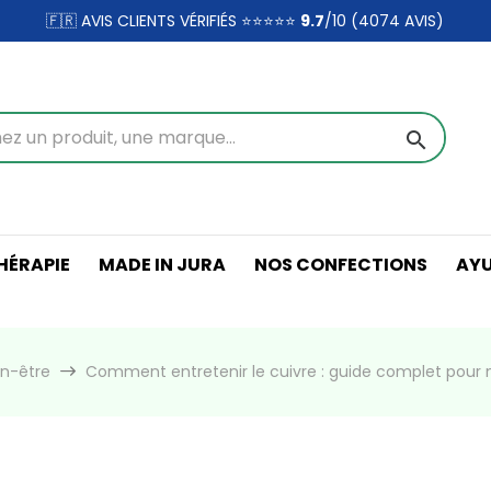
🇫🇷 AVIS CLIENTS VÉRIFIÉS ⭐⭐⭐⭐⭐
9.7
/10 (4074
AVIS)
search
ÉRAPIE
MADE IN JURA
NOS CONFECTIONS
AY
en-être
Comment entretenir le cuivre : guide complet pour net