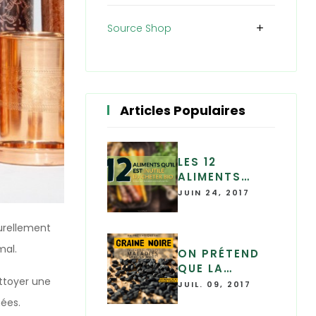
Source Shop
add
Articles Populaires
LES 12
ALIMENTS
QU'IL EST
JUIN 24, 2017
INUTILE
D'ACHETER
turellement
BIO
mal.
ON PRÉTEND
QUE LA
ettoyer une
GRAINE NOIRE
JUIL. 09, 2017
« SOIGNE
nées.
TOUTES LES