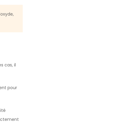
’oxyde,
 cas, il
ent pour
ité
irectement