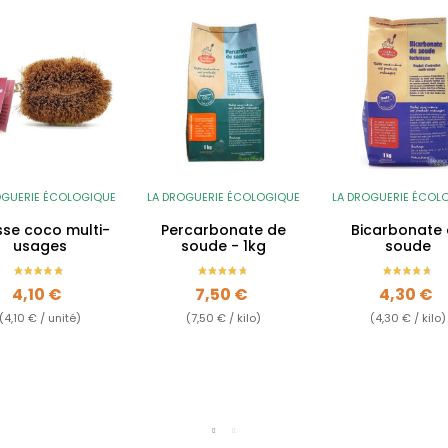
OGUERIE ÉCOLOGIQUE
LA DROGUERIE ÉCOLOGIQUE
LA DROGUERIE ÉCOL
sse coco multi-
Percarbonate de
Bicarbonate
usages
soude - 1kg
soude
Prix
Prix
Prix
4,10 €
7,50 €
4,30 €
(4,10 € / unité)
(7,50 € / kilo)
(4,30 € / kilo)