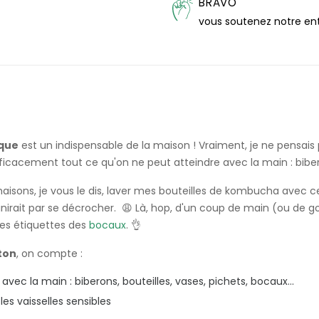
BRAVO
vous soutenez notre en
ique
est un indispensable de la maison ! Vraiment, je ne pensai
ficacement tout ce qu'on ne peut atteindre avec la main : bibero
sons, je vous le dis, laver mes bouteilles de kombucha avec ce
finirait par se décrocher. 😩 Là, hop, d'un coup de main (ou de go
 les étiquettes des
bocaux
. 👌
ton
, on compte :
vec la main : biberons, bouteilles, vases, pichets, bocaux...
es vaisselles sensibles