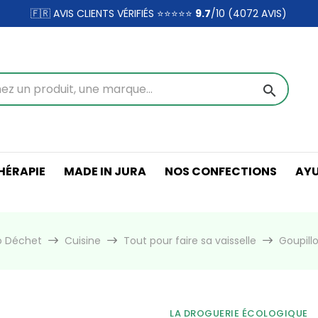
🇫🇷 AVIS CLIENTS VÉRIFIÉS ⭐⭐⭐⭐⭐
9.7
/10 (4072
AVIS)
search
ÉRAPIE
MADE IN JURA
NOS CONFECTIONS
AY
o Déchet
Cuisine
Tout pour faire sa vaisselle
Goupill
LA DROGUERIE ÉCOLOGIQUE