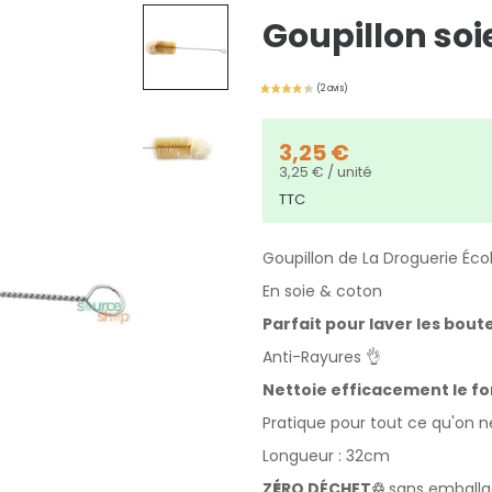
Goupillon soi
3,25 €
3,25 € / unité
TTC
Goupillon de La Droguerie Éco
En soie & coton
Parfait pour laver les boute
Anti-Rayures 👌
Nettoie efficacement le fond
Pratique pour tout ce qu'on 
Longueur : 32cm
Z
É
RO DÉCHET♲
sans emball