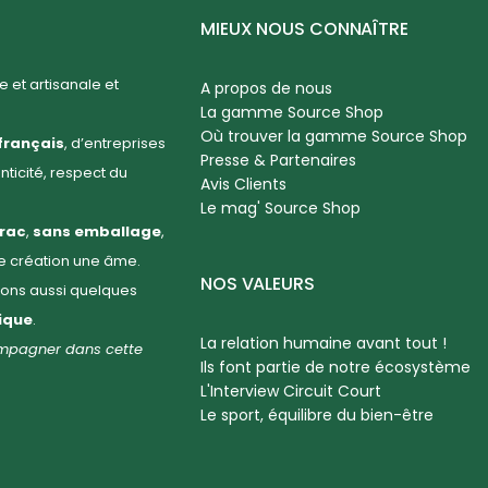
MIEUX NOUS CONNAÎTRE
 et artisanale et
A propos de nous
La gamme Source Shop
Où trouver la gamme Source Shop
français
, d’entreprises
Presse & Partenaires
enticité, respect du
Avis Clients
Le mag' Source Shop
rac
,
sans emballage
,
ue création une âme.
NOS VALEURS
llons aussi quelques
hique
.
La relation humaine avant tout !
compagner dans cette
Ils font partie de notre écosystème
L'Interview Circuit Court
Le sport, équilibre du bien-être