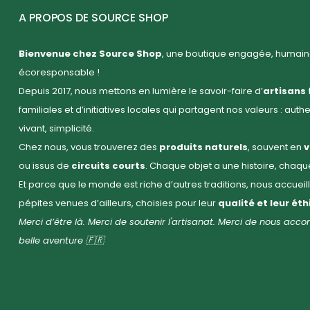
A PROPOS DE SOURCE SHOP
Bienvenue chez Source Shop
, une boutique engagée, humaine
écoresponsable !
Depuis 2017, nous mettons en lumière le savoir-faire d’
artisans 
familiales et d’initiatives locales qui partagent nos valeurs : auth
vivant, simplicité.
Chez nous, vous trouverez des
produits naturels
, souvent en
v
ou issus de
circuits courts
. Chaque objet a une histoire, chaq
Et parce que le monde est riche d’autres traditions, nous accuei
pépites venues d’ailleurs, choisies pour leur
qualité et leur ét
Merci d’être là. Merci de soutenir l'artisanat. Merci de nous ac
belle aventure 🇫🇷