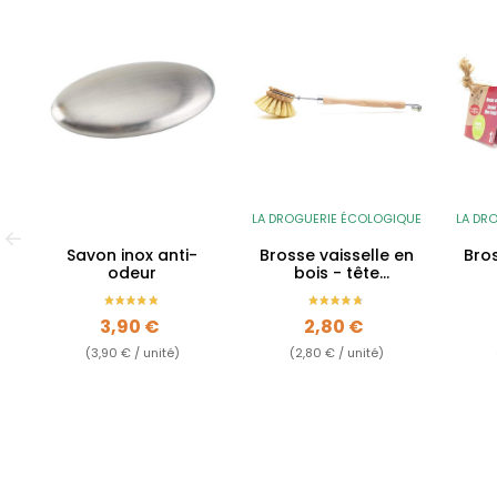
LA DROGUERIE ÉCOLOGIQUE
LA DR
Savon inox anti-
Brosse vaisselle en
Bro
odeur
bois - tête
interchangeable
Prix
Prix
3,90 €
2,80 €
(3,90 € / unité)
(2,80 € / unité)