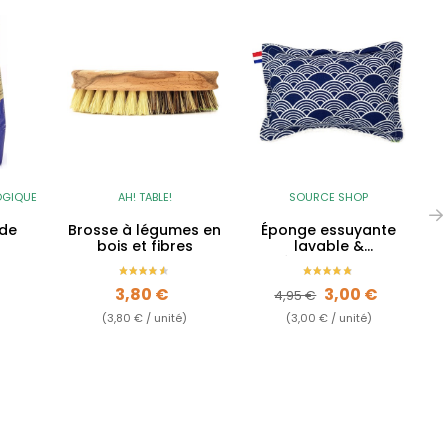
R
OGIQUE
AH! TABLE!
SOURCE SHOP
 de
Brosse à légumes en
Éponge essuyante
bois et fibres
lavable &
réutilisable BIO
Prix
Prix de base
Prix
3,80 €
3,00 €
4,95 €
(3,80 € / unité)
(3,00 € / unité)