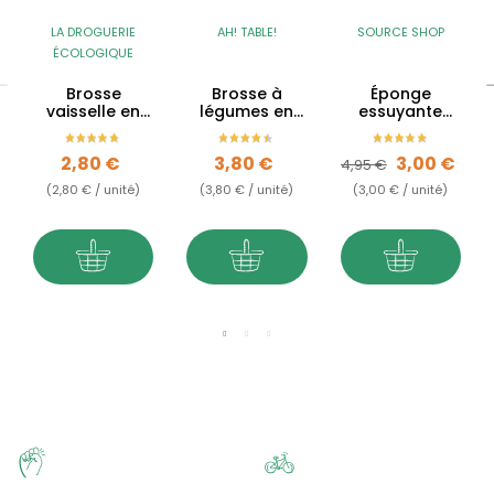
LA DROGUERIE
AH! TABLE!
SOURCE SHOP
ÉCOLOGIQUE
Brosse
Brosse à
Éponge
vaisselle en
légumes en
essuyante
bois - tête
bois et fibres
lavable &
interchangeable
réutilisable
Prix
Prix
Prix de base
Prix
2,80 €
3,80 €
3,00 €
BIO
4,95 €
(2,80 € / unité)
(3,80 € / unité)
(3,00 € / unité)