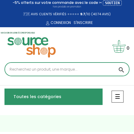
-5% offerts sur votre commande avec le code ✂
SOUTIEN
hors produits en promotion
🇫🇷 AVIS CLIENTS VÉRIFIÉS ⭐⭐⭐⭐⭐
9.7
/10 (4074
AVIS)
CONNEXION
S'INSCRIRE
MAGASIN EN LIGNE ÉCORESPONSABLE
0
search
Bascul
☰
Toutes les catégories